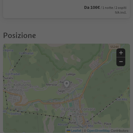
Da 106€
/ 1 notte / 2 ospiti
IVA incl.
Posizione
+
−
Leaflet
|
©
OpenStreetMap
Contributors