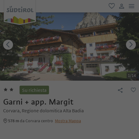
men
favoriti
user lin
1
/
14
Su richiesta
Garni + app. Margit
Corvara, Regione dolomitica Alta Badia
578 m
da Corvara centro
Mostra Mappa