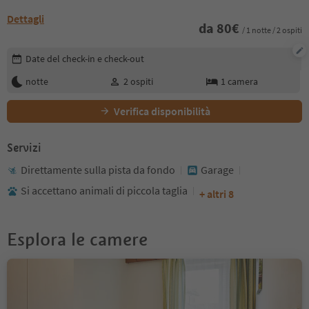
Dettagli
da
80
€
/ 1 notte / 2 ospiti
Modifica i dettagli della prenotazione
Date del check-in e check-out
notte
2
ospiti
1
camera
Verifica disponibilità
Servizi
Direttamente sulla pista da fondo
Garage
Si accettano animali di piccola taglia
+ altri 8
Esplora le camere