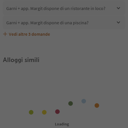
Garni + app. Margit dispone di un ristorante in loco?
Garni + app. Margit dispone di una piscina?
Vedi altre
3
domande
Quali servizi/attività sono disponibili presso Garni + app.
Gli ospiti di Garni + app. Margit ricevono l'Alto Adige
Garni + app. Margit accetta animali domestici?
Margit?
Guest Pass?
Alloggi simili