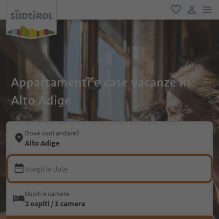
men
favoriti
user lin
Appartamenti e case vacanze in
Alto Adige
Dove vuoi andare?
Alto Adige
Scegli le date
Ospiti e camere
2 ospiti / 1 camera