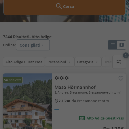
Cerca
7244
Risultati
- Alto Adige
Consigliati
Ordina:
1
Alto Adige Guest Pass
Recensioni
Categoria
Trattamento
1 filtro 
Su richiesta
Maso Hörmannhof
S. Andrea, Bressanone, Bressanone e dintorni
2.1 km
da Bressanone centro
Alto Adige Guest Pass
Da 120€