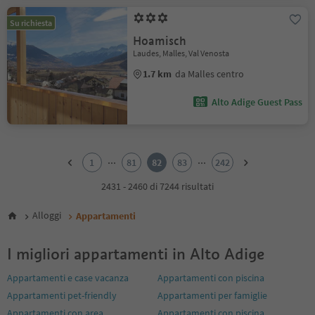
Su richiesta
Hoamisch
Laudes, Malles, Val Venosta
1.7 km
da Malles centro
Alto Adige Guest Pass
1
2
...
...
1
81
82
83
242
3
4
2431 - 2460 di 7244 risultati
5
6
Alloggi
Appartamenti
7
8
I migliori appartamenti in Alto Adige
9
10
Appartamenti e case vacanza
Appartamenti con piscina
11
Appartamenti pet-friendly
Appartamenti per famiglie
12
13
Appartamenti con area
Appartamenti con piscina