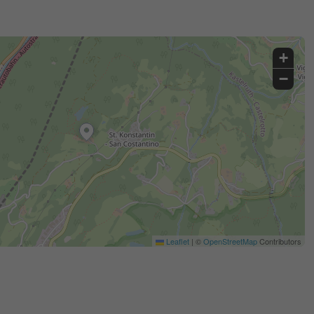
+
−
Leaflet
|
©
OpenStreetMap
Contributors