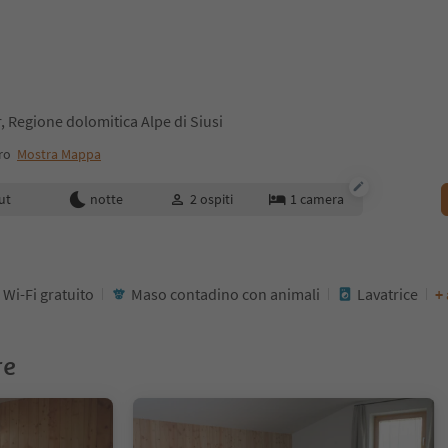
ar, Regione dolomitica Alpe di Siusi
tro
Mostra Mappa
enotazione
ut
notte
2
ospiti
1
camera
Wi-Fi gratuito
Maso contadino con animali
Lavatrice
+ 
re