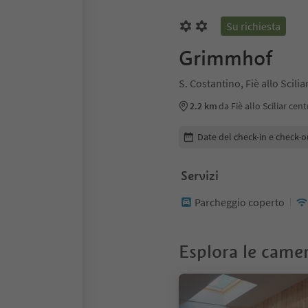
Su richiesta
Grimmhof
S. Costantino, Fiè allo Scili
2.2 km
da Fiè allo Sciliar cen
Modifica i dettagli della pr
Date del check-in e check-o
Servizi
Parcheggio coperto
Esplora le came