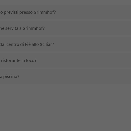
no previsti presso Grimmhof?
ene servita a Grimmhof?
l centro di Fiè allo Sciliar?
ristorante in loco?
a piscina?
i domestici?
ono disponibili presso Grimmhof?
icevono l'Alto Adige Guest Pass?