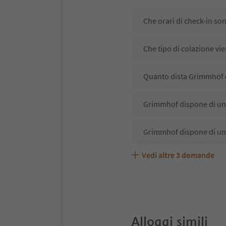
Che orari di check-in so
Che tipo di colazione vi
Quanto dista Grimmhof da
Grimmhof dispone di un 
Grimmhof dispone di un
Vedi altre
3
domande
Grimmhof accetta animal
Quali servizi/attività s
Gli ospiti di Grimmhof r
Alloggi simili