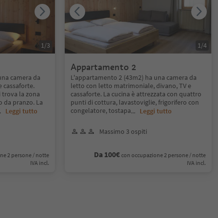
1
/
3
1
/
4
Appartamento 2
una camera da
L'appartamento 2 (43m2) ha una camera da
e cassaforte.
letto con letto matrimoniale, divano, TV e
 trova la zona
cassaforte. La cucina è attrezzata con quattro
o da pranzo. La
punti di cottura, lavastoviglie, frigorifero con
congelatore, tostapa
..
Leggi tutto
...
Leggi tutto
Massimo 3 ospiti
Da 100€
ne 2 persone / notte
con occupazione 2 persone / notte
IVA incl.
IVA incl.