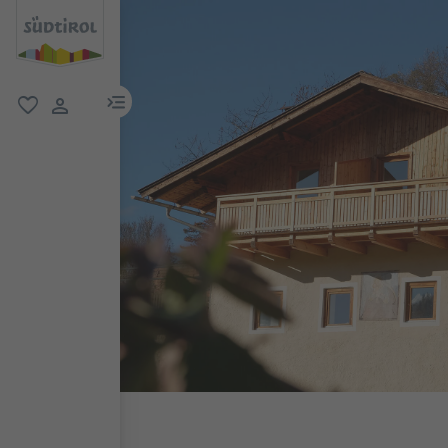
menu link
favoriti
user link