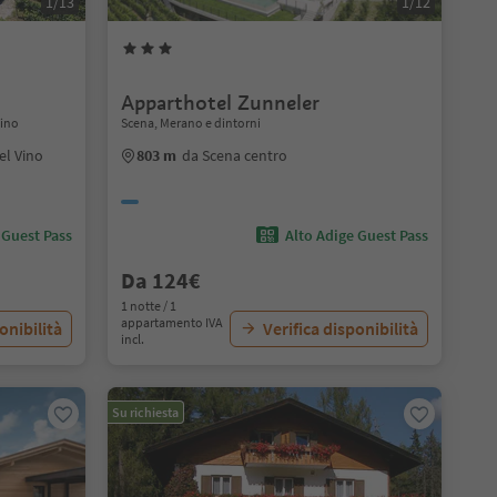
1/13
1/12
Apparthotel Zunneler
Vino
Scena, Merano e dintorni
el Vino
803 m
da Scena centro
 Guest Pass
Alto Adige Guest Pass
Da 124€
1 notte / 1
appartamento IVA
onibilità
Verifica disponibilità
incl.
Su richiesta