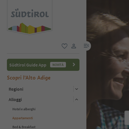
menu link
favoriti
user link
Südtirol Guide App
NOVITÀ
Scopri l'Alto Adige
Regioni
Alloggi
Hotel e alberghi
Appartamenti
Bed & Breakfast