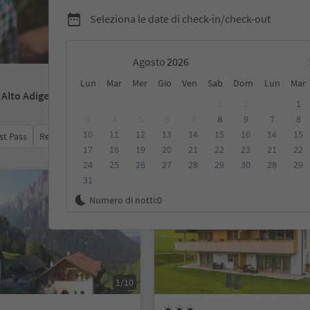
Seleziona le date di check-in/check-out
Agosto
Lun
Mar
Mer
Gio
Ven
Sab
Dom
Lun
Mar
- Alto Adige
1
2
1
3
4
5
6
7
8
9
7
8
10
11
12
13
14
15
16
14
15
st Pass
Recensioni
Categoria
Trattamento
Alloggi sosten
17
18
19
20
21
22
23
21
22
24
25
26
27
28
29
30
28
29
31
Su richiesta
Numero di notti:
0
1/10