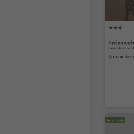
Ferienwoh
Lana, Merano e d
102 m
da L
Su richiesta