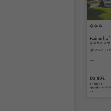
Rainerhof
Villabassa, Regi
1.5 km
da V
Da 80€
1 notte / 1
appartamento I
incl.