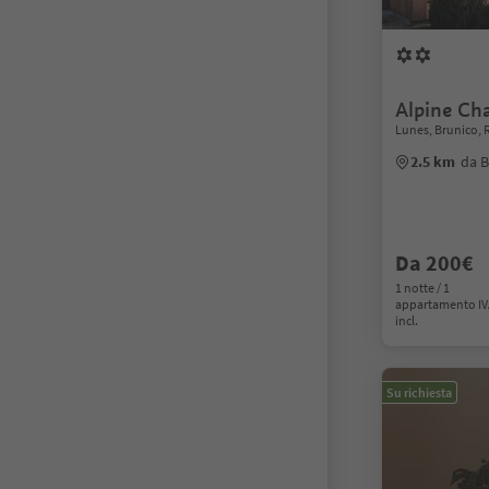
Alpine Cha
Lunes, Brunico, 
2.5 km
da B
Da 200€
1 notte / 1
appartamento I
incl.
Su richiesta