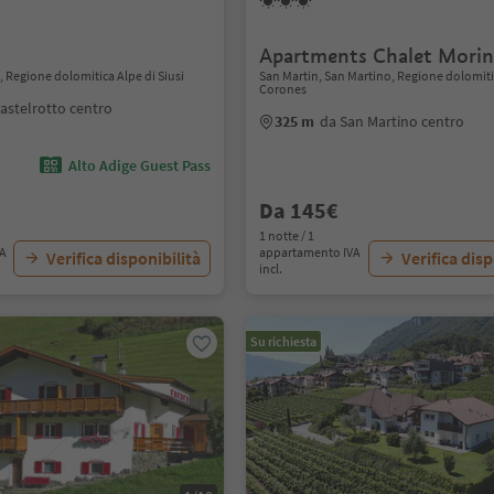
Apartments Chalet Mori
o, Regione dolomitica Alpe di Siusi
San Martin, San Martino, Regione dolomiti
Corones
astelrotto centro
325 m
da San Martino centro
Alto Adige Guest Pass
Da 145€
1 notte / 1
VA
appartamento IVA
Verifica disponibilità
Verifica disp
incl.
Su richiesta