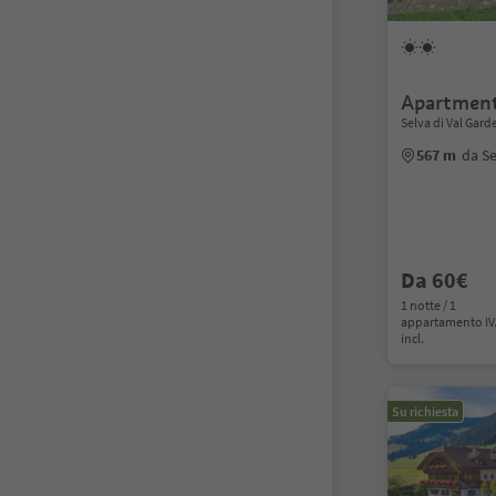
Apartment
Selva di Val Gar
567 m
da Se
Da 60€
1 notte / 1
appartamento I
incl.
Su richiesta