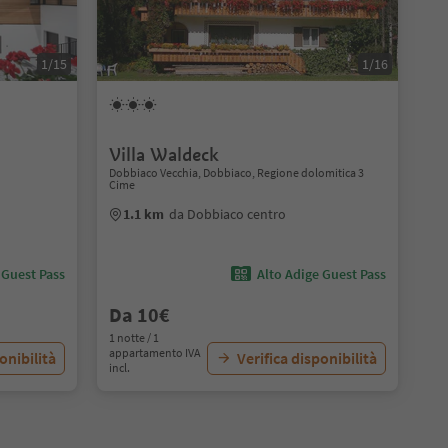
1/15
1/16
Villa Waldeck
Dobbiaco Vecchia, Dobbiaco, Regione dolomitica 3
Cime
1.1 km
da Dobbiaco centro
 Guest Pass
Alto Adige Guest Pass
Da 10€
1 notte / 1
appartamento IVA
onibilità
Verifica disponibilità
incl.