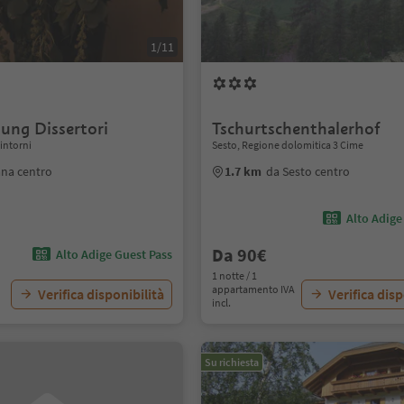
1/11
ung Dissertori
Tschurtschenthalerhof
intorni
Sesto, Regione dolomitica 3 Cime
ana centro
1.7 km
da Sesto centro
Alto Adige
Da 90€
Alto Adige Guest Pass
1 notte / 1
appartamento IVA
Verifica disponibilità
Verifica disp
incl.
Su richiesta