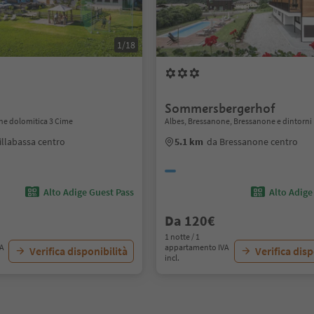
1/18
Sommersbergerhof
one dolomitica 3 Cime
Albes, Bressanone, Bressanone e dintorni
illabassa centro
5.1 km
da Bressanone centro
Alto Adige Guest Pass
Alto Adige
Da 120€
1 notte / 1
VA
appartamento IVA
Verifica disponibilità
Verifica disp
incl.