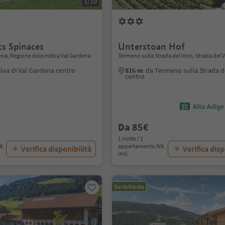
1/10
s Spinaces
Unterstoan Hof
dena, Regione dolomitica Val Gardena
Termeno sulla Strada del Vino, Strada del 
lva di Val Gardena centro
816 m
da Termeno sulla Strada d
centro
Alto Adige
Da 85€
1 notte / 1
VA
appartamento IVA
Verifica disponibilità
Verifica disp
incl.
Su richiesta