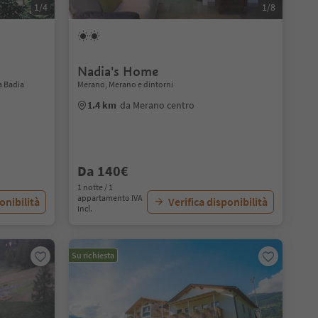
1/4
1/8
Nadia's Home
a Badia
Merano, Merano e dintorni
1.4 km
da Merano centro
Da 140€
1 notte / 1
appartamento IVA
onibilità
Verifica disponibilità
incl.
Su richiesta