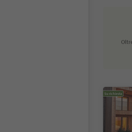
Olt
Su richiesta