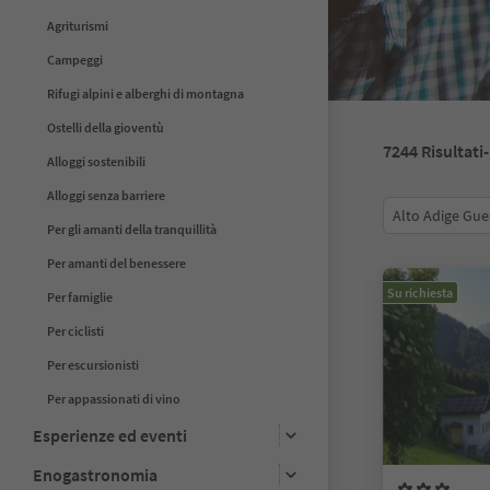
Agriturismi
Campeggi
Rifugi alpini e alberghi di montagna
Ostelli della gioventù
7244
Risultati
Alloggi sostenibili
Alloggi senza barriere
Alto Adige Gue
Per gli amanti della tranquillità
Per amanti del benessere
Su richiesta
Per famiglie
Per ciclisti
Per escursionisti
Per appassionati di vino
Esperienze ed eventi
Enogastronomia