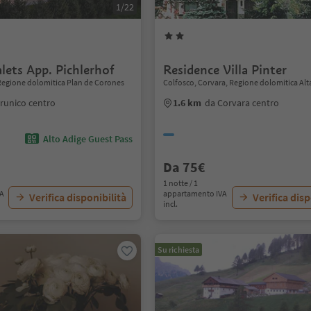
1/22
lets App. Pichlerhof
Residence Villa Pinter
Regione dolomitica Plan de Corones
Colfosco, Corvara, Regione dolomitica Alt
runico centro
1.6 km
da Corvara centro
Alto Adige Guest Pass
Da 75€
1 notte / 1
VA
appartamento IVA
Verifica disponibilità
Verifica disp
incl.
Su richiesta