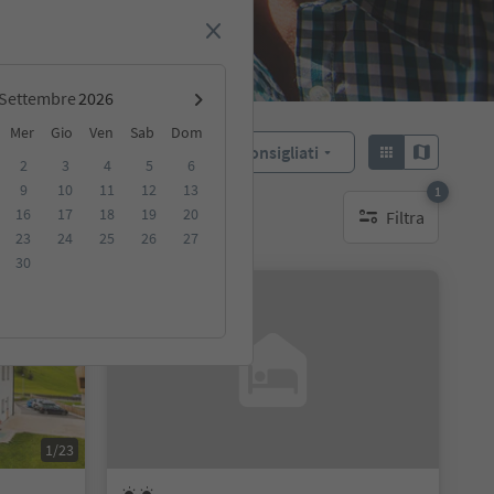
Settembre
Mer
Gio
Ven
Sab
Dom
Consigliati
Ordina:
2
3
4
5
6
9
10
11
12
13
1
16
17
18
19
20
Filtra
ibili
1 filtro attivo
23
24
25
26
27
30
Su richiesta
1/23