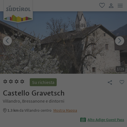
men
favoriti
user lin
1
/
29
Su richiesta
Castello Gravetsch
Villandro, Bressanone e dintorni
1.3 km
da Villandro centro
Mostra Mappa
Alto Adige Guest Pass