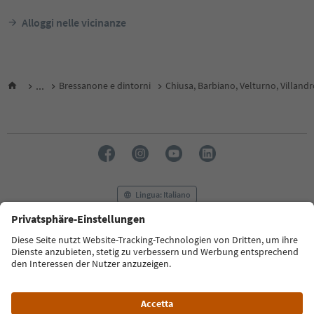
Alloggi nelle vicinanze
...
Bressanone e dintorni
Chiusa, Barbiano, Velturno, Villand
Lingua: Italiano
FAQ
Contatti
Press
MICE
Privacy Policy
Termini e condizioni
Crediti
Cookie Policy
Film commission
Chi siamo
Dichiarazione di accessibilità
Alto Adige B2B