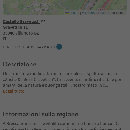
Leaflet
|
©
OpenStreetMap
Contributors
Castello Gravetsch
Gravetsch 11
39040 Villandro BZ
IT
CIN: IT021114B5EK4ZKAUU
Descrizione
Un’atmosfera medievale molto speziale vi aspetta sul maso
„Ansitz Schloss Gravetsch“. Un’avventura indimenticabile per
amanti della natura e buongustai. Il nostro maso „Sc
...
Leggi tutto
Informazioni sulla regione
A Bressanone storia e vitalità camminano fianco a fianco. Da
secoli questa valle è un crocevia: imperatori, artisti e mercanti