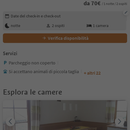
da
70
€
/ 1 notte / 2 ospiti
Modifica i dettagli della prenotazione
Date del check-in e check-out
notte
2
ospiti
1
camera
Verifica disponibilità
Servizi
Parcheggio non coperto
Si accettano animali di piccola taglia
+ altri 22
Esplora le camere