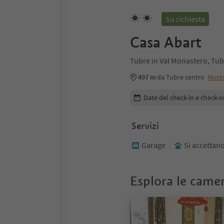
Su richiesta
Casa Abart
Tubre in Val Monastero, Tub
497 m
da Tubre centro
Most
Modifica i dettagli della pr
Date del check-in e check-o
Servizi
Garage
Si accettano
Esplora le came