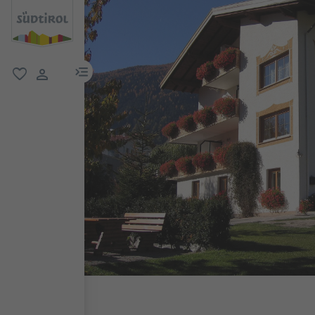
menu link
favoriti
user link