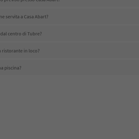
ne servita a Casa Abart?
dal centro di Tubre?
 ristorante in loco?
na piscina?
li domestici?
no disponibili presso Casa Abart?
ricevono l'Alto Adige Guest Pass?