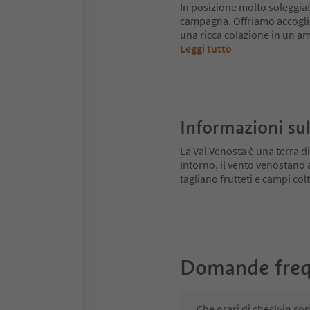
In posizione molto soleggiat
campagna. Offriamo accoglien
una ricca colazione in un am
Leggi tutto
Informazioni sul
La Val Venosta è una terra di
Intorno, il vento venostano
tagliano frutteti e campi colt
Domande freq
Che orari di check-in so