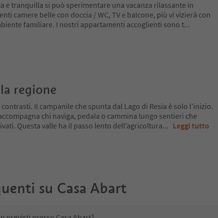
a e tranquilla si può sperimentare una vacanza rilassante in
ti camere belle con doccia / WC, TV e balcone, più vi vizierà con
biente familiare. I nostri appartamenti accoglienti sono t
...
la regione
 contrasti. Il campanile che spunta dal Lago di Resia è solo l’inizio.
 accompagna chi naviga, pedala o cammina lungo sentieri che
ivati. Questa valle ha il passo lento dell’agricoltura
...
Leggi tutto
uenti su
Casa Abart
no previsti presso Casa Abart?