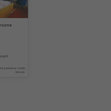
ersone
ospiti
ne 2 persone / notte
IVA incl.