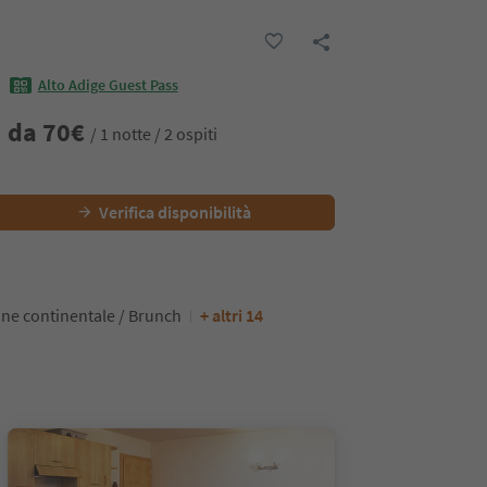
Alto Adige Guest Pass
da
70
€
/ 1 notte / 2 ospiti
Verifica disponibilità
one continentale / Brunch
+ altri 14