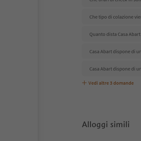
Che tipo di colazione vie
Quanto dista Casa Abart 
Casa Abart dispone di un
Casa Abart dispone di u
Vedi altre
3
domande
Casa Abart accetta anima
Quali servizi/attività so
Gli ospiti di Casa Abart 
Alloggi simili