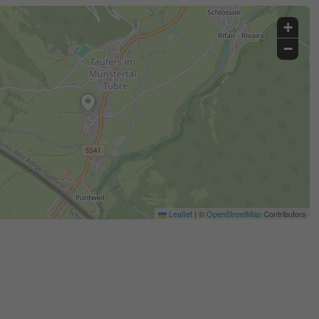
+
−
Leaflet
|
©
OpenStreetMap
Contributors