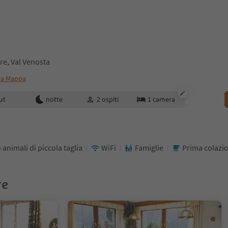
re, Val Venosta
ra Mappa
enotazione
ut
notte
2
ospiti
1
camera
 animali di piccola taglia
WiFi
Famiglie
Prima colazi
re