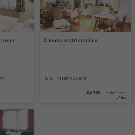
ersone
Camera matrimoniale
iti
Massimo 2 ospiti
Da 70€
/ 1 notte / 2 ospiti
IVA incl.