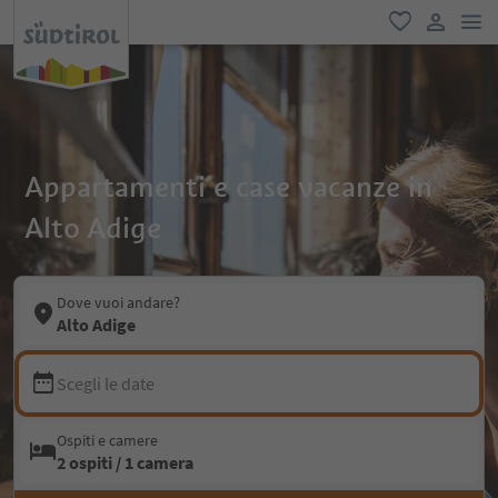
men
favoriti
user lin
Appartamenti e case vacanze in
Alto Adige
Dove vuoi andare?
Alto Adige
Scegli le date
Ospiti e camere
2 ospiti / 1 camera