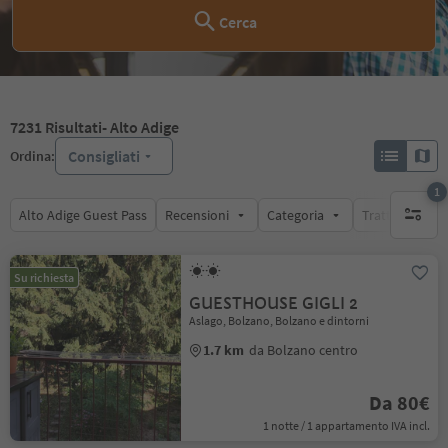
Cerca
7231
Risultati
- Alto Adige
Consigliati
Ordina:
1
Alto Adige Guest Pass
Recensioni
Categoria
Trattamento
1 filtro 
Su richiesta
GUESTHOUSE GIGLI 2
Aslago, Bolzano, Bolzano e dintorni
1.7 km
da Bolzano centro
Da 80€
1 notte / 1 appartamento IVA incl.