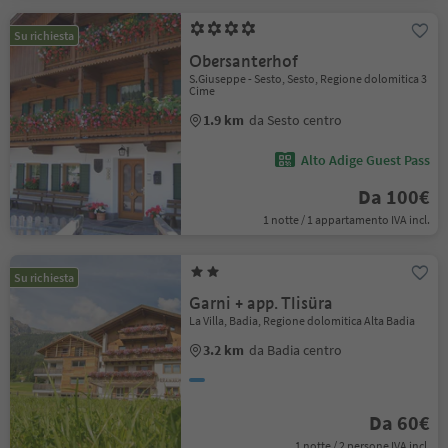
Su richiesta
Obersanterhof
S.Giuseppe - Sesto, Sesto, Regione dolomitica 3
Cime
1.9 km
da Sesto centro
Alto Adige Guest Pass
Da 100€
1 notte / 1 appartamento IVA incl.
Su richiesta
Garni + app. Tlisüra
La Villa, Badia, Regione dolomitica Alta Badia
3.2 km
da Badia centro
Da 60€
1 notte / 2 persone IVA incl.