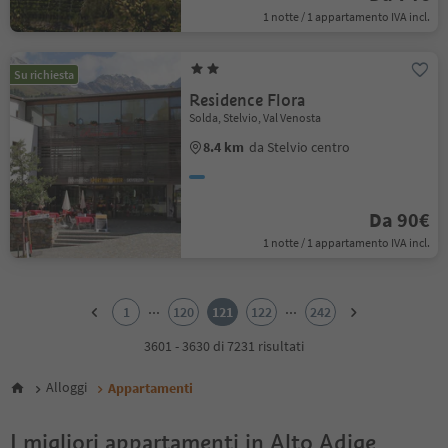
1 notte / 1 appartamento IVA incl.
Su richiesta
Residence Flora
Solda, Stelvio, Val Venosta
8.4 km
da Stelvio centro
Da 90€
1 notte / 1 appartamento IVA incl.
1
2
...
...
1
120
121
122
242
3
4
3601 - 3630 di 7231 risultati
5
6
Alloggi
Appartamenti
7
8
I migliori appartamenti in Alto Adige
9