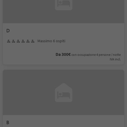
D
Massimo 6 ospiti
Da 300€
con occupazione 4 persone / notte
IVA incl.
B