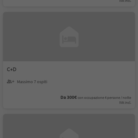
IVA incl.
C+D
Massimo 7 ospiti
Da 300€
con occupazione 4 persone / notte
IVA incl.