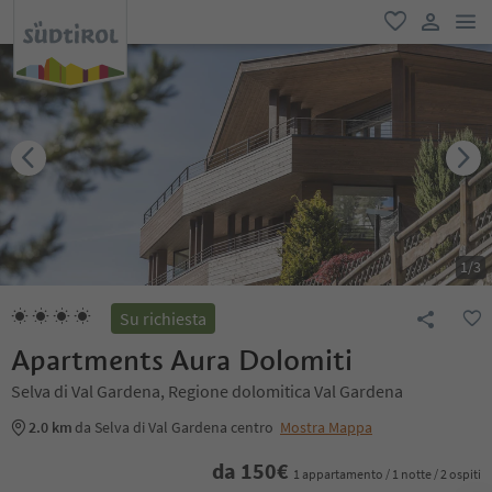
men
favoriti
user lin
1
/
3
Su richiesta
Apartments Aura Dolomiti
Selva di Val Gardena, Regione dolomitica Val Gardena
2.0 km
da Selva di Val Gardena centro
Mostra Mappa
da
150
€
1 appartamento / 1 notte / 2 ospiti