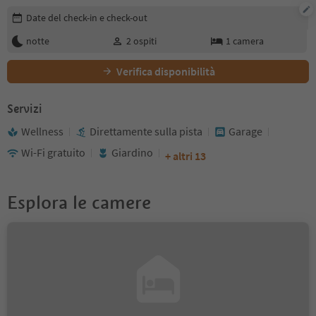
Modifica i dettagli della prenotazione
Date del check-in e check-out
notte
2
ospiti
1
camera
Verifica disponibilità
Servizi
Wellness
Direttamente sulla pista
Garage
Wi-Fi gratuito
Giardino
+ altri 13
Esplora le camere