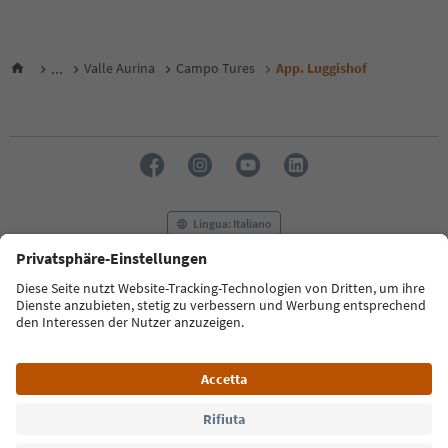
...
Valle Aurina
Campo Tures
App. Luggishof
Lingua: Italiano
FAQ
Contatti
Press
MICE
Privacy Policy
Termini e condizioni
Crediti
Cookie Policy
Film commission
Chi siamo
Dichiarazione di accessibilità
Alto Adige B2B
© 2026 IDM Südtirol