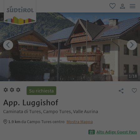
men
favoriti
user lin
1
/
18
Su richiesta
App. Luggishof
Caminata di Tures, Campo Tures, Valle Aurina
1.9 km
da Campo Tures centro
Mostra Mappa
Alto Adige Guest Pass