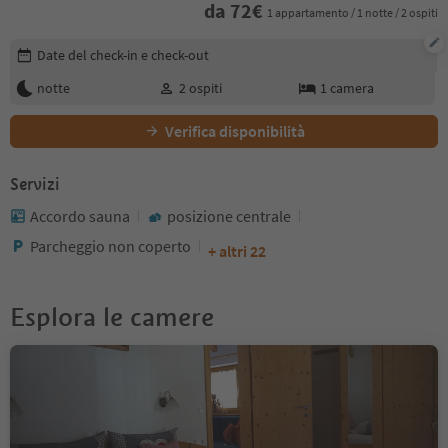
da
72
€
1 appartamento / 1 notte / 2 ospiti
Modifica i dettagli della prenotazione
Date del check-in e check-out
notte
2
ospiti
1
camera
Verifica disponibilità
Servizi
Accordo sauna
posizione centrale
Parcheggio non coperto
+ altri 22
Esplora le camere