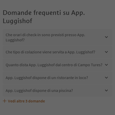
Domande frequenti su
App.
Luggishof
Che orari di check-in sono previsti presso App.
Luggishof?
Che tipo di colazione viene servita a App. Luggishof?
Quanto dista App. Luggishof dal centro di Campo Tures?
App. Luggishof dispone di un ristorante in loco?
App. Luggishof dispone di una piscina?
Vedi altre
3
domande
Quali servizi/attività sono disponibili presso App.
Gli ospiti di App. Luggishof ricevono l'Alto Adige Guest
App. Luggishof accetta animali domestici?
Luggishof?
Pass?