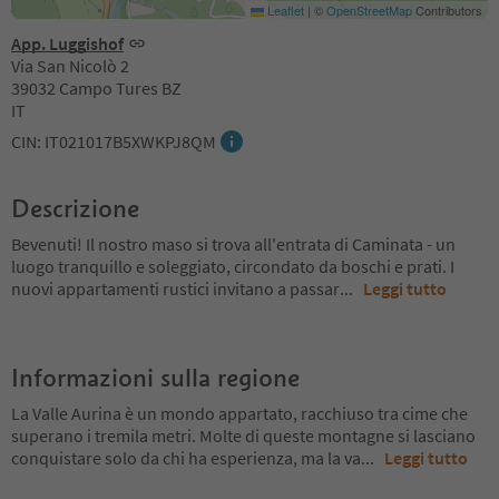
Leaflet
|
©
OpenStreetMap
Contributors
App. Luggishof
Via San Nicolò 2
39032 Campo Tures BZ
IT
CIN: IT021017B5XWKPJ8QM
Descrizione
Bevenuti! Il nostro maso si trova all'entrata di Caminata - un
luogo tranquillo e soleggiato, circondato da boschi e prati. I
nuovi appartamenti rustici invitano a passar
...
Leggi tutto
Informazioni sulla regione
La Valle Aurina è un mondo appartato, racchiuso tra cime che
superano i tremila metri. Molte di queste montagne si lasciano
conquistare solo da chi ha esperienza, ma la va
...
Leggi tutto