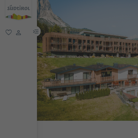
menu link
favoriti
user link