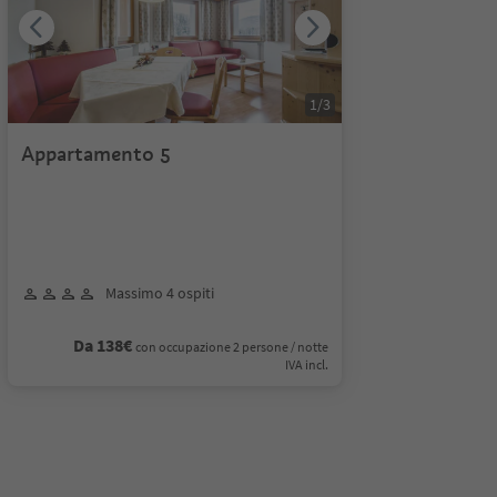
1
/
3
Appartamento 5
Massimo 4 ospiti
Da 138€
con occupazione 2 persone / notte
IVA incl.