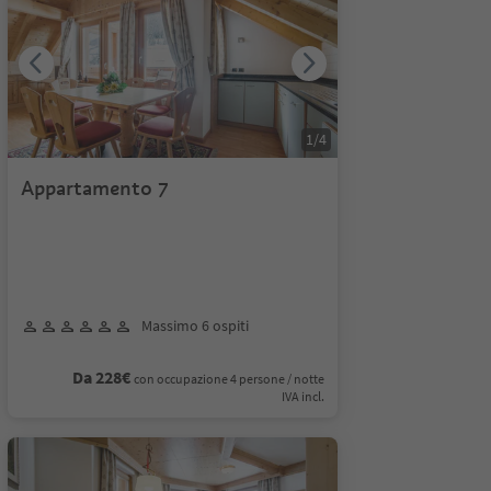
1
/
4
Appartamento 7
Massimo 6 ospiti
Da 228€
con occupazione 4 persone / notte
IVA incl.