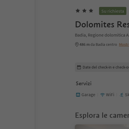
Su richiesta
Dolomites Res
Badia, Regione dolomitica A
486 m
da Badia centro
Mostr
Modifica i dettagli della pr
Date del check-in e check-o
Servizi
Garage
WiFi
S
Esplora le came