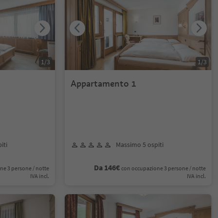
1
/
3
1
/
3
Appartamento 1
iti
Massimo 5 ospiti
Da 146€
ne 3 persone / notte
con occupazione 3 persone / notte
IVA incl.
IVA incl.