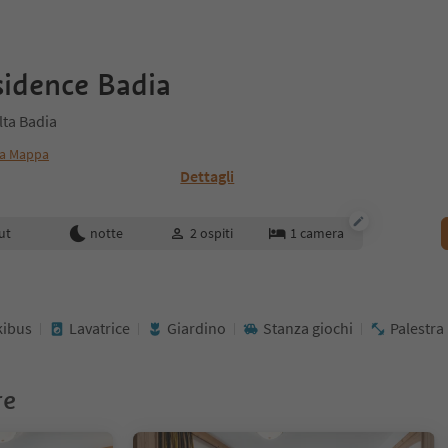
idence Badia
lta Badia
a Mappa
Dettagli
enotazione
ut
notte
2
ospiti
1
camera
kibus
Lavatrice
Giardino
Stanza giochi
Palestra
re