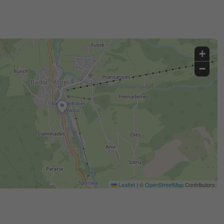
+
−
Leaflet
|
©
OpenStreetMap
Contributors