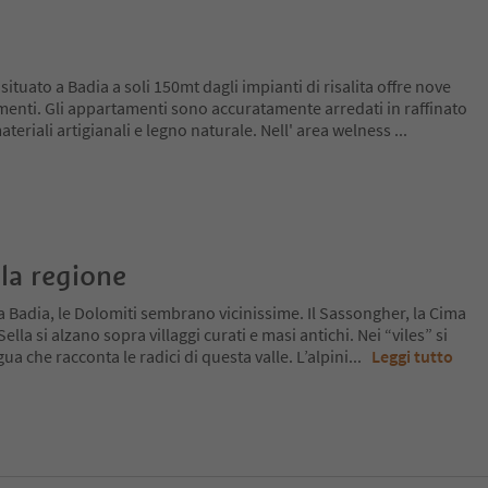
tuato a Badia a soli 150mt dagli impianti di risalita offre nove
enti. Gli appartamenti sono accuratamente arredati in raffinato
teriali artigianali e legno naturale. Nell' area welness
...
la regione
a Badia, le Dolomiti sembrano vicinissime. Il Sassongher, la Cima
lla si alzano sopra villaggi curati e masi antichi. Nei “viles” si
ua che racconta le radici di questa valle. L’alpini
...
Leggi tutto