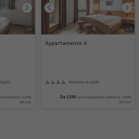
1
/
3
1
/
3
Appartamento 6
ospiti
Massimo 4 ospiti
Da 138€
ne 4 persone / notte
con occupazione 2 persone / notte
IVA incl.
IVA incl.