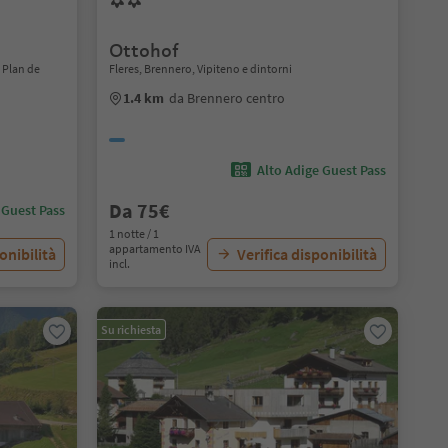
Ottohof
 Plan de
Fleres, Brennero, Vipiteno e dintorni
1.4 km
da Brennero centro
Alto Adige Guest Pass
Da 75€
 Guest Pass
1 notte / 1
appartamento IVA
onibilità
Verifica disponibilità
incl.
Su richiesta