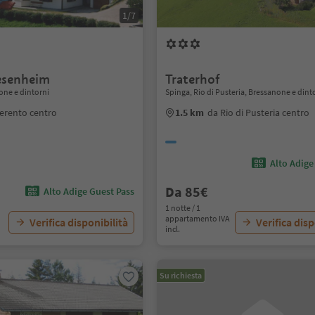
1/7
esenheim
Traterhof
one e dintorni
Spinga, Rio di Pusteria, Bressanone e dint
erento centro
1.5 km
da Rio di Pusteria centro
Alto Adige
Da 85€
Alto Adige Guest Pass
1 notte / 1
appartamento IVA
Verifica disponibilità
Verifica disp
incl.
Su richiesta