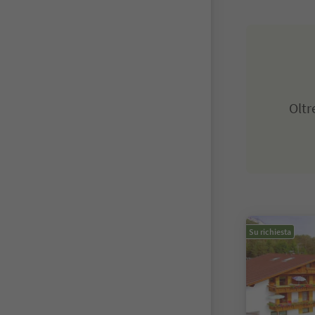
Olt
Su richiesta