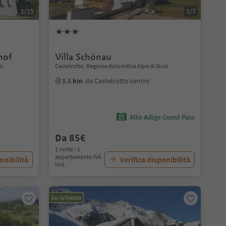
1/15
1/7
hof
Villa Schönau
ni
Castelrotto, Regione dolomitica Alpe di Siusi
1.5 km
da Castelrotto centro
Alto Adige Guest Pass
Da 85€
1 notte / 1
appartamento IVA
onibilità
Verifica disponibilità
incl.
Su richiesta