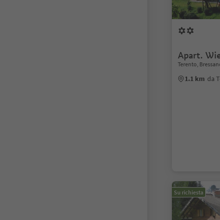
Apart. Wi
Terento, Bressan
1.1 km
da T
Su richiesta