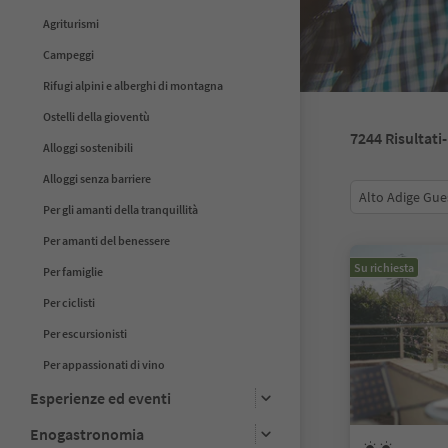
Agriturismi
Campeggi
Rifugi alpini e alberghi di montagna
Ostelli della gioventù
7244
Risultati
Alloggi sostenibili
Alloggi senza barriere
Alto Adige Gue
Per gli amanti della tranquillità
Per amanti del benessere
Su richiesta
Per famiglie
Per ciclisti
Per escursionisti
Per appassionati di vino
Esperienze ed eventi
Enogastronomia