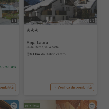
1/8
1/6
App. Laura
Solda, Stelvio, Val Venosta
8.1 km
da Stelvio centro
 Guest Pass
onibilità
Verifica disponibilità
Su richiesta