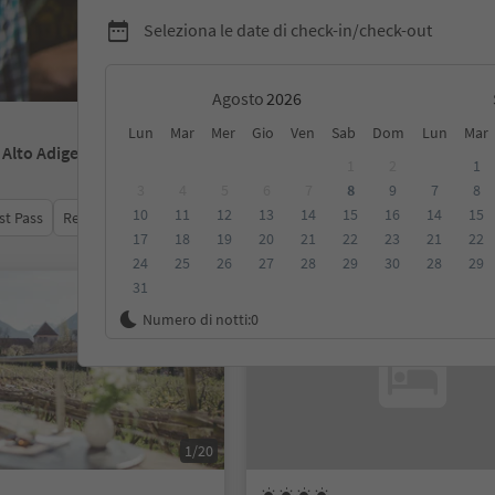
Seleziona le date di check-in/check-out
Agosto
Lun
Mar
Mer
Gio
Ven
Sab
Dom
Lun
Mar
- Alto Adige
1
2
1
3
4
5
6
7
8
9
7
8
10
11
12
13
14
15
16
14
15
st Pass
Recensioni
Categoria
Trattamento
Alloggi sosten
17
18
19
20
21
22
23
21
22
24
25
26
27
28
29
30
28
29
31
Su richiesta
Numero di notti:
0
1/20