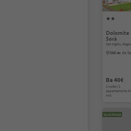
Dolomite 
Sorà
San Vigilio, Reg
566 m
da Sa
Da 40€
1 notte / 1
appartamento I
incl.
Su richiesta