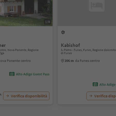
1/8
her
Kabishof
ntro, Nova Ponente, Regione
S. Pietro - Funes, Funes, Regione dolomiti
'Ega
di Funes
Nova Ponente centro
206 m
da Funes centro
Alto Adige Guest Pass
Alto Adige
VA
Verifica disponibilità
Verifica disp