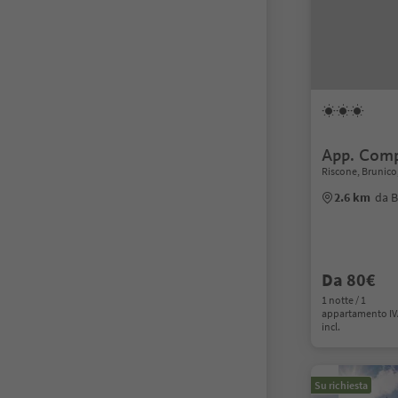
App. Comp
Riscone, Brunico
2.6 km
da B
Da 80€
1 notte / 1
appartamento I
incl.
Su richiesta