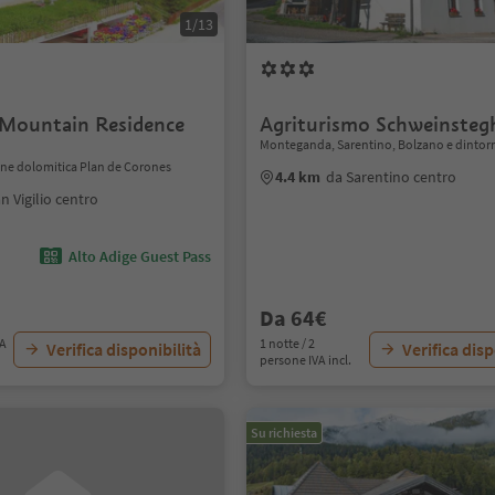
1/13
Mountain Residence
Agriturismo Schweinsteg
Monteganda, Sarentino, Bolzano e dintor
ione dolomitica Plan de Corones
4.4 km
da Sarentino centro
n Vigilio centro
Alto Adige Guest Pass
Da 64€
VA
1 notte / 2
Verifica disponibilità
Verifica disp
persone IVA incl.
Su richiesta