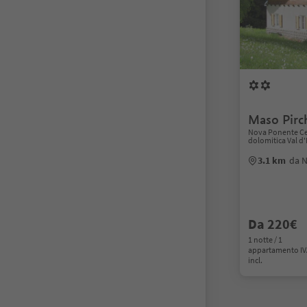
Maso Pirc
Nova Ponente Ce
dolomitica Val d
3.1 km
da 
Da 220€
1 notte / 1
appartamento I
incl.