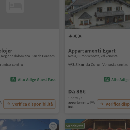
lojer
Appartamenti Egart
, Regione dolomitica Plan de Corones
Resia, Curon Venosta, Val Venosta
runico centro
3.5 km
da Curon Venosta centro
Alto Adige Guest Pass
Alto Adige
Da 88€
1 notte / 1
VA
appartamento IVA
Verifica disponibilità
Verifica disp
incl.
Su richiesta