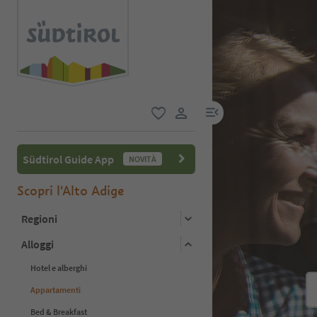
menu link
favoriti
user link
Südtirol Guide App
NOVITÀ
Scopri l'Alto Adige
Regioni
Alloggi
Hotel e alberghi
Appartamenti
Bed & Breakfast