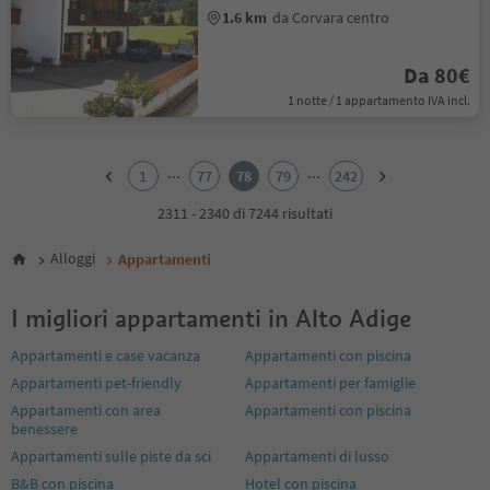
1.6 km
da Corvara centro
Da 80€
1 notte / 1 appartamento IVA incl.
1
2
...
...
1
77
78
79
242
3
4
2311 - 2340 di 7244 risultati
5
6
Alloggi
Appartamenti
7
8
I migliori appartamenti in Alto Adige
9
10
Appartamenti e case vacanza
Appartamenti con piscina
11
Appartamenti pet-friendly
Appartamenti per famiglie
12
13
Appartamenti con area
Appartamenti con piscina
14
benessere
15
Appartamenti sulle piste da sci
Appartamenti di lusso
16
B&B con piscina
Hotel con piscina