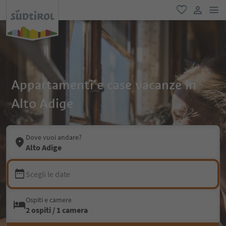
men
favoriti
user lin
Appartamenti e case vacanze in
Alto Adige
Dove vuoi andare?
Alto Adige
Scegli le date
Ospiti e camere
2 ospiti / 1 camera