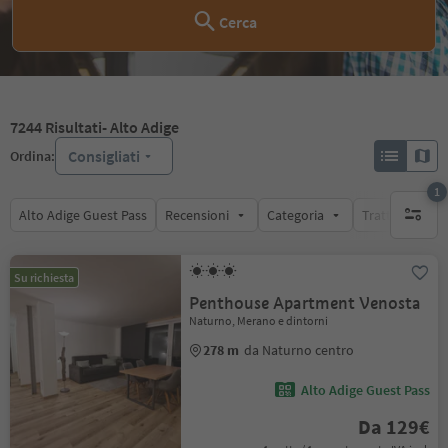
Cerca
7244
Risultati
- Alto Adige
Consigliati
Ordina:
1
Alto Adige Guest Pass
Recensioni
Categoria
Trattamento
1 filtro 
Su richiesta
Penthouse Apartment Venosta
Naturno, Merano e dintorni
278 m
da Naturno centro
Alto Adige Guest Pass
Da 129€