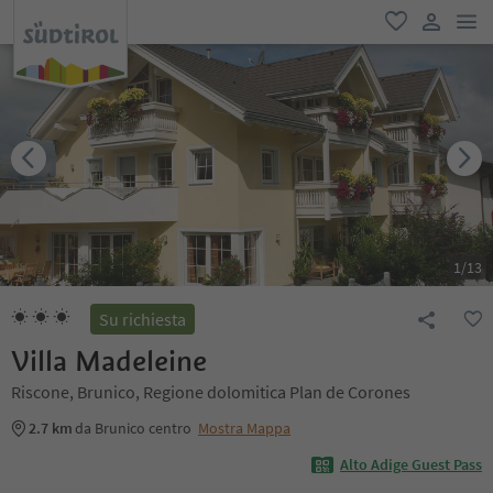
men
favoriti
user lin
1
/
13
Su richiesta
Villa Madeleine
Riscone, Brunico, Regione dolomitica Plan de Corones
2.7 km
da Brunico centro
Mostra Mappa
Alto Adige Guest Pass