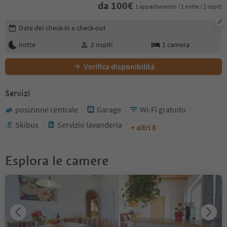
da
100
€
1 appartamento / 1 notte / 2 ospiti
Modifica i dettagli della prenotazione
Date del check-in e check-out
notte
2
ospiti
1
camera
Verifica disponibilità
Servizi
posizione centrale
Garage
Wi-Fi gratuito
Skibus
Servizio lavanderia
+ altri 8
Esplora le camere