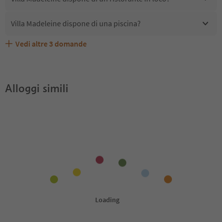
Villa Madeleine dispone di una piscina?
Vedi altre
3
domande
Quali servizi/attività sono disponibili presso Villa
Gli ospiti di Villa Madeleine ricevono l'Alto Adige Guest
Villa Madeleine accetta animali domestici?
Madeleine?
Pass?
Alloggi simili