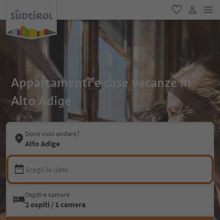
men
favoriti
user lin
Appartamenti e case vacanze in
Alto Adige
Dove vuoi andare?
Alto Adige
Scegli le date
Ospiti e camere
2 ospiti / 1 camera