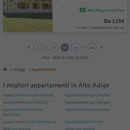
Alto Adige Guest Pass
Da 120€
1 notte / 1 appartamento IVA incl.
1
2
...
...
1
97
98
99
242
3
4
2911 - 2940 di 7244 risultati
5
6
Alloggi
Appartamenti
7
8
I migliori appartamenti in Alto Adige
9
10
Appartamenti e case vacanza
Appartamenti con piscina
11
Appartamenti pet-friendly
Appartamenti per famiglie
12
13
Appartamenti con area
Appartamenti con piscina
14
benessere
15
Appartamenti sulle piste da sci
Appartamenti di lusso
16
B&B con piscina
Hotel con piscina