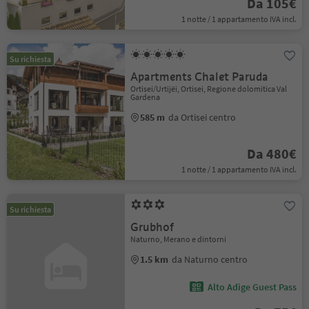
Da 105€
1 notte / 1 appartamento IVA incl.
Su richiesta
Apartments Chalet Paruda
Ortisei/Urtijëi, Ortisei, Regione dolomitica Val
Gardena
585 m
da Ortisei centro
Da 480€
1 notte / 1 appartamento IVA incl.
Su richiesta
Grubhof
Naturno, Merano e dintorni
1.5 km
da Naturno centro
Alto Adige Guest Pass