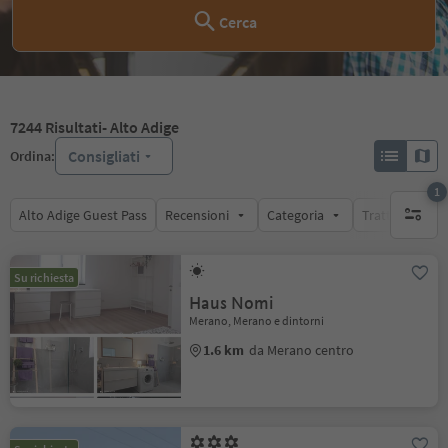
Cerca
7244
Risultati
- Alto Adige
Consigliati
Ordina:
1
Alto Adige Guest Pass
Recensioni
Categoria
Trattamento
1 filtro 
Su richiesta
Haus Nomi
Merano, Merano e dintorni
1.6 km
da Merano centro