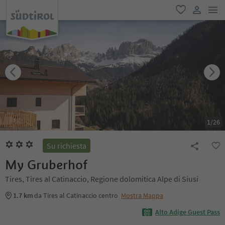
men
favoriti
user lin
1
/
26
Su richiesta
My Gruberhof
Tires, Tires al Catinaccio, Regione dolomitica Alpe di Siusi
1.7 km
da Tires al Catinaccio centro
Mostra Mappa
Alto Adige Guest Pass