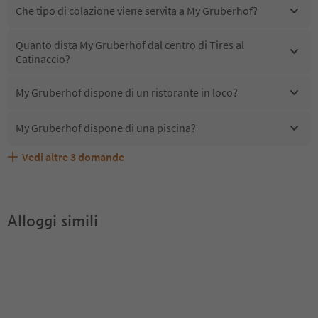
Che tipo di colazione viene servita a My Gruberhof?
Quanto dista My Gruberhof dal centro di Tires al
Catinaccio?
My Gruberhof dispone di un ristorante in loco?
My Gruberhof dispone di una piscina?
Vedi altre
3
domande
Quali servizi/attività sono disponibili presso My
Gli ospiti di My Gruberhof ricevono l'Alto Adige Guest
My Gruberhof accetta animali domestici?
Gruberhof?
Pass?
Alloggi simili