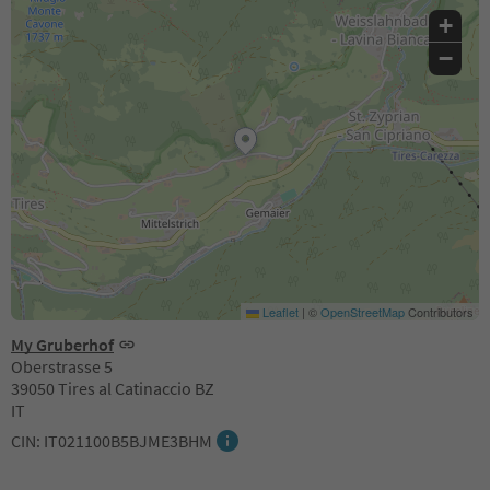
+
−
Leaflet
|
©
OpenStreetMap
Contributors
My Gruberhof
Oberstrasse 5
39050 Tires al Catinaccio BZ
IT
CIN: IT021100B5BJME3BHM