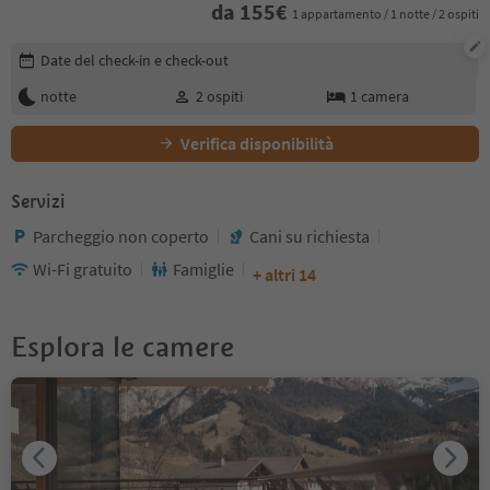
da
155
€
1 appartamento / 1 notte / 2 ospiti
Modifica i dettagli della prenotazione
Date del check-in e check-out
notte
2
ospiti
1
camera
Verifica disponibilità
Servizi
Parcheggio non coperto
Cani su richiesta
Wi-Fi gratuito
Famiglie
+ altri 14
Esplora le camere