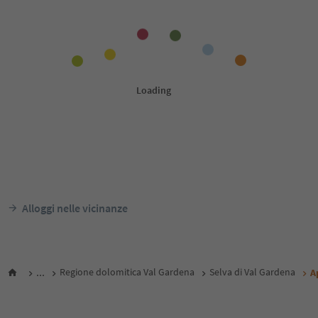
Alloggi nelle vicinanze
...
Regione dolomitica Val Gardena
Selva di Val Gardena
A