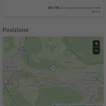
Da 71€
con occupazione 2 persone / notte
IVA incl.
Posizione
+
−
Leaflet
|
©
OpenStreetMap
Contributors