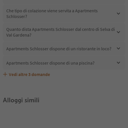
Che tipo di colazione viene servita a Apartments
Schlosser?
Quanto dista Apartments Schlosser dal centro di Selva di
Val Gardena?
Apartments Schlosser dispone di un ristorante in loco?
Apartments Schlosser dispone di una piscina?
Vedi altre
3
domande
Quali servizi/attività sono disponibili presso Apartments
Gli ospiti di Apartments Schlosser ricevono l'Alto Adige
Apartments Schlosser accetta animali domestici?
Schlosser?
Guest Pass?
Alloggi simili