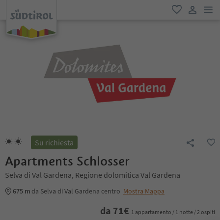
men
favoriti
user lin
Su richiesta
Apartments Schlosser
Selva di Val Gardena, Regione dolomitica Val Gardena
675 m
da Selva di Val Gardena centro
Mostra Mappa
da
71
€
1 appartamento / 1 notte / 2 ospiti