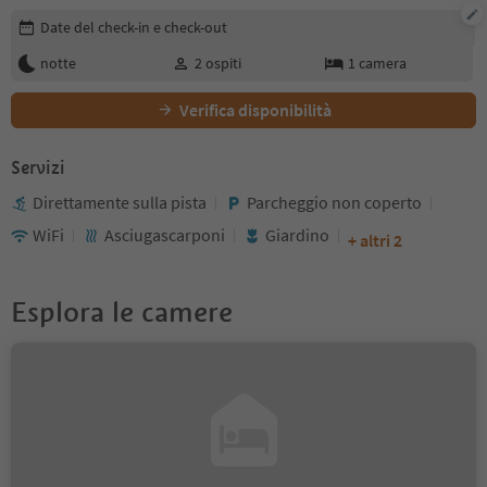
Modifica i dettagli della prenotazione
Date del check-in e check-out
notte
2
ospiti
1
camera
Verifica disponibilità
Servizi
Direttamente sulla pista
Parcheggio non coperto
WiFi
Asciugascarponi
Giardino
+ altri 2
Esplora le camere