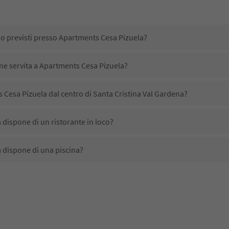
no previsti presso Apartments Cesa Pizuela?
ene servita a Apartments Cesa Pizuela?
Cesa Pizuela dal centro di Santa Cristina Val Gardena?
dispone di un ristorante in loco?
 dispone di una piscina?
 accetta animali domestici?
ono disponibili presso Apartments Cesa Pizuela?
 Cesa Pizuela ricevono l'Alto Adige Guest Pass?