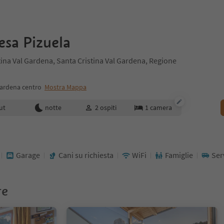
sa Pizuela
tina Val Gardena, Santa Cristina Val Gardena, Regione
Gardena centro
Mostra Mappa
enotazione
ut
notte
2
ospiti
1
camera
Garage
Cani su richiesta
WiFi
Famiglie
Ser
re