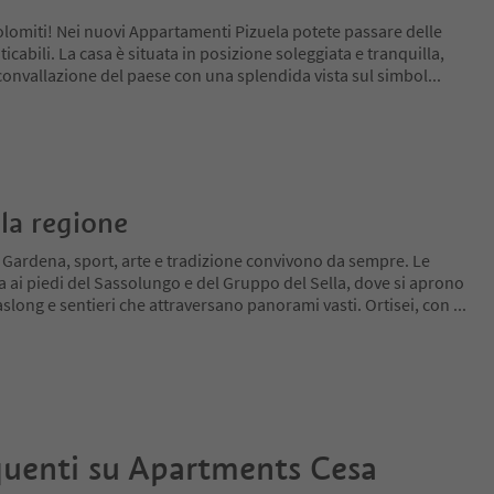
olomiti! Nei nuovi Appartamenti Pizuela potete passare delle
icabili. La casa è situata in posizione soleggiata e tranquilla,
irconvallazione del paese con una splendida vista sul simbol
...
la regione
l Gardena, sport, arte e tradizione convivono da sempre. Le
a ai piedi del Sassolungo e del Gruppo del Sella, dove si aprono
slong e sentieri che attraversano panorami vasti. Ortisei, con
...
uenti su
Apartments Cesa