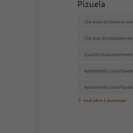
Pizuela
Che orari di check-in so
Che tipo di colazione vi
Quanto dista Apartments 
Apartments Cesa Pizuela 
Apartments Cesa Pizuela
Vedi altre
3
domande
Apartments Cesa Pizuela
Quali servizi/attività s
Gli ospiti di Apartments