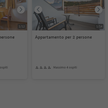
1
/
12
1
/
14
persone
Appartamento per 2 persone
ospiti
Massimo 4 ospiti