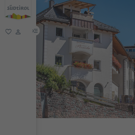
menu link
favoriti
user link