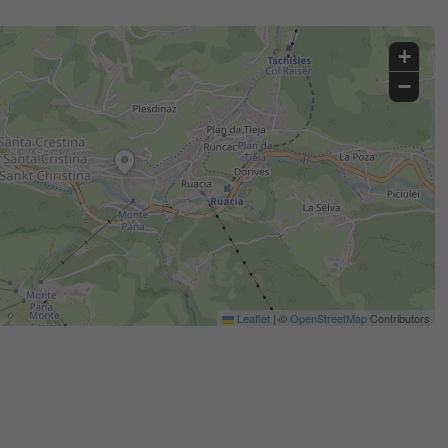
+
−
Leaflet
|
©
OpenStreetMap
Contributors