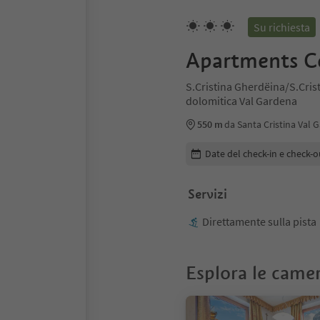
Su richiesta
Apartments Ce
S.Cristina Gherdëina/S.Cris
dolomitica Val Gardena
550 m
da Santa Cristina Val 
Modifica i dettagli della pr
Date del check-in e check-o
Servizi
Direttamente sulla pista
Esplora le came