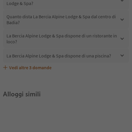
Lodge & Spa?
Quanto dista La Bercia Alpine Lodge & Spa dal centro di
Badia?
La Bercia Alpine Lodge & Spa dispone di un ristorante in
loco?
La Bercia Alpine Lodge & Spa dispone di una piscina?
Vedi altre
3
domande
Quali servizi/attività sono disponibili presso La Bercia
Gli ospiti di La Bercia Alpine Lodge & Spa ricevono l'Alto
La Bercia Alpine Lodge & Spa accetta animali domestici?
Alpine Lodge & Spa?
Adige Guest Pass?
Alloggi simili