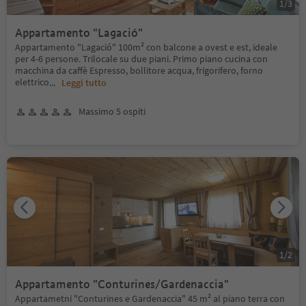
1
/
3
Appartamento "Lagació"
Appartamento "Lagació" 100m² con balcone a ovest e est, ideale
per 4-6 persone. Trilocale su due piani. Primo piano cucina con
macchina da caffè Espresso, bollitore acqua, frigorifero, forno
elettrico
...
Leggi tutto
Massimo 5 ospiti
1
/
2
Appartamento "Conturines/Gardenaccia"
Appartametni "Conturines e Gardenaccia" 45 m² al piano terra con