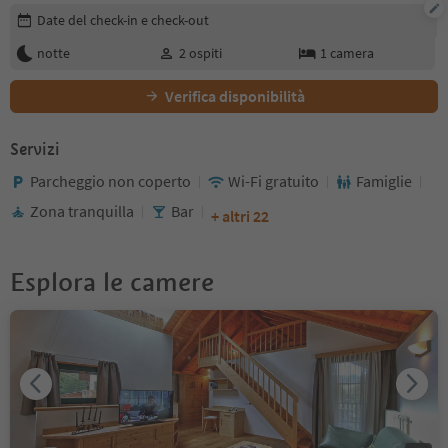
Modifica i dettagli della prenotazione
Date del check-in e check-out
notte
2
ospiti
1
camera
Verifica disponibilità
Servizi
Parcheggio non coperto
Wi-Fi gratuito
Famiglie
Zona tranquilla
Bar
+ altri 22
Esplora le camere