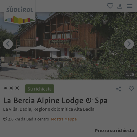
men
favoriti
user lin
1
/
26
Su richiesta
La Bercia Alpine Lodge & Spa
La Villa, Badia, Regione dolomitica Alta Badia
2.6 km
da Badia centro
Mostra Mappa
Prezzo su richiesta