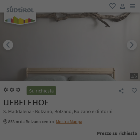
men
favoriti
user lin
1
/
6
Su richiesta
UEBELEHOF
S. Maddalena - Bolzano, Bolzano, Bolzano e dintorni
853 m
da Bolzano centro
Mostra Mappa
Prezzo su richiesta