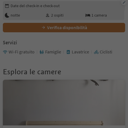
Modifica i dettagli della prenotazione
Date del check-in e check-out
notte
2
ospiti
1
camera
Verifica disponibilità
Servizi
Wi-Fi gratuito
Famiglie
Lavatrice
Ciclisti
Esplora le camere