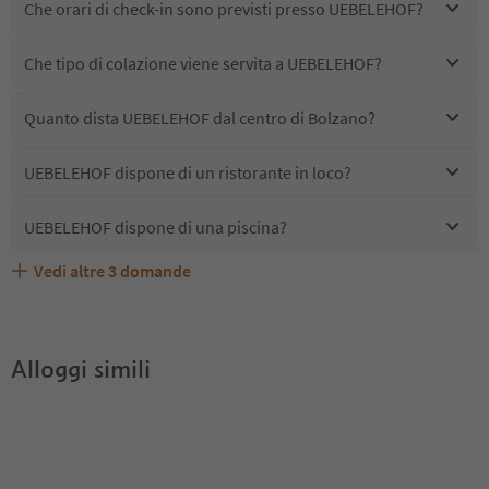
Che orari di check-in sono previsti presso UEBELEHOF?
Che tipo di colazione viene servita a UEBELEHOF?
Quanto dista UEBELEHOF dal centro di Bolzano?
UEBELEHOF dispone di un ristorante in loco?
UEBELEHOF dispone di una piscina?
Vedi altre
3
domande
Quali servizi/attività sono disponibili presso
UEBELEHOF accetta animali domestici?
Gli ospiti di UEBELEHOF ricevono l'Alto Adige Guest Pass?
UEBELEHOF?
Alloggi simili