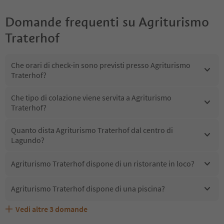
Domande frequenti su
Agriturismo
Traterhof
Che orari di check-in sono previsti presso Agriturismo
Traterhof?
Che tipo di colazione viene servita a Agriturismo
Traterhof?
Quanto dista Agriturismo Traterhof dal centro di
Lagundo?
Agriturismo Traterhof dispone di un ristorante in loco?
Agriturismo Traterhof dispone di una piscina?
Vedi altre
3
domande
Quali servizi/attività sono disponibili presso Agriturismo
Gli ospiti di Agriturismo Traterhof ricevono l'Alto Adige
Agriturismo Traterhof accetta animali domestici?
Traterhof?
Guest Pass?