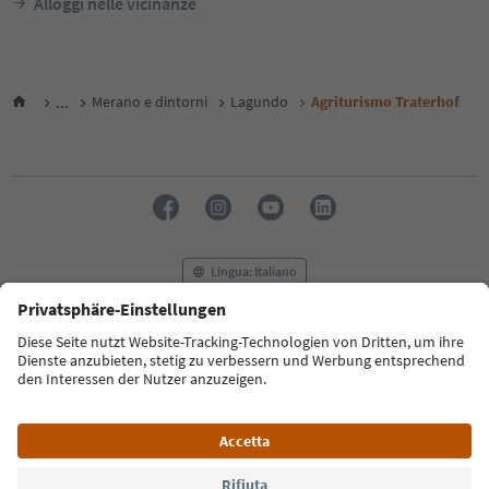
Alloggi nelle vicinanze
...
Merano e dintorni
Lagundo
Agriturismo Traterhof
Lingua: Italiano
FAQ
Contatti
Press
MICE
Privacy Policy
Termini e condizioni
Crediti
Cookie Policy
Film commission
Chi siamo
Dichiarazione di accessibilità
Alto Adige B2B