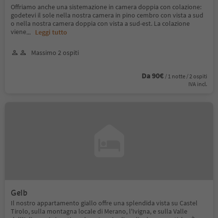
Offriamo anche una sistemazione in camera doppia con colazione:
godetevi il sole nella nostra camera in pino cembro con vista a sud
o nella nostra camera doppia con vista a sud-est. La colazione
viene
...
Leggi tutto
Massimo 2 ospiti
Da 90€
/ 1 notte / 2 ospiti
IVA incl.
Gelb
Il nostro appartamento giallo offre una splendida vista su Castel
Tirolo, sulla montagna locale di Merano, l'Ivigna, e sulla Valle