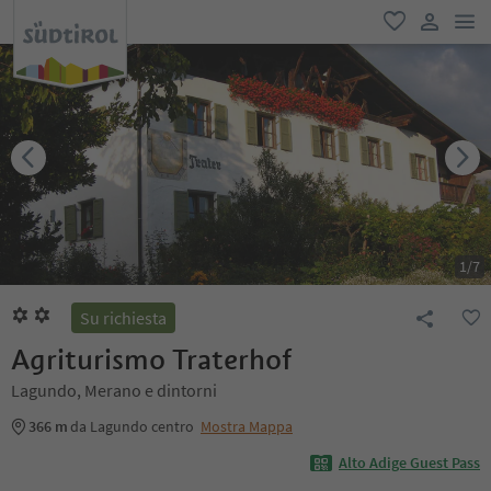
men
favoriti
user lin
1
/
7
Su richiesta
Agriturismo Traterhof
Lagundo, Merano e dintorni
366 m
da Lagundo centro
Mostra Mappa
Alto Adige Guest Pass