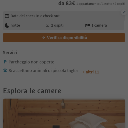
da
83
€
1 appartamento / 1 notte / 2 ospiti
Modifica i dettagli della prenotazione
Date del check-in e check-out
notte
2
ospiti
1
camera
Verifica disponibilità
Servizi
Parcheggio non coperto
Si accettano animali di piccola taglia
+ altri 11
Esplora le camere