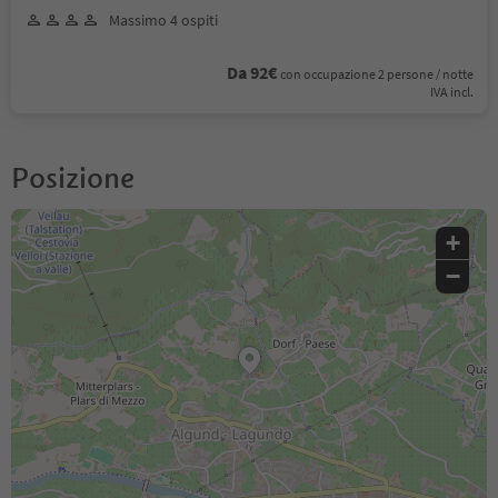
Massimo 4 ospiti
Da 92€
con occupazione 2 persone / notte
IVA incl.
Posizione
+
−