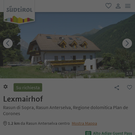
men
favoriti
user lin
1
/
3
Su richiesta
Lexmairhof
Rasun di Sopra, Rasun Anterselva, Regione dolomitica Plan de
Corones
1.2 km
da Rasun Anterselva centro
Mostra Mappa
Alto Adige Guest Pass