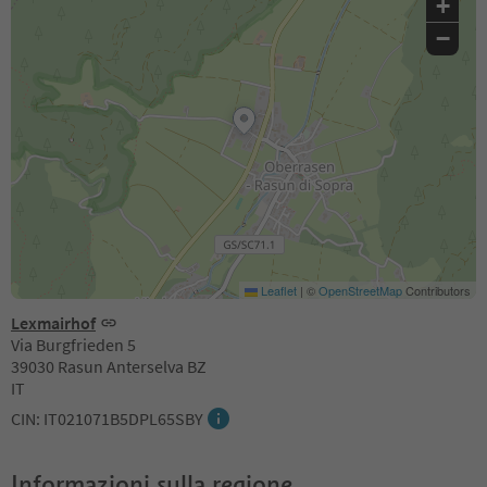
+
−
Leaflet
|
©
OpenStreetMap
Contributors
Lexmairhof
Via Burgfrieden 5
39030 Rasun Anterselva BZ
IT
CIN: IT021071B5DPL65SBY
Informazioni sulla regione