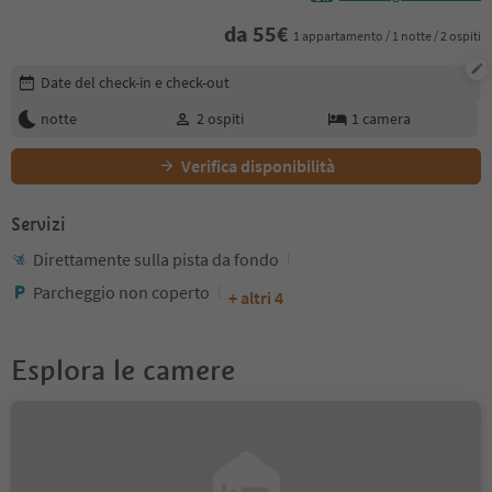
da
55
€
1 appartamento / 1 notte / 2 ospiti
Modifica i dettagli della prenotazione
Date del check-in e check-out
notte
2
ospiti
1
camera
Verifica disponibilità
Servizi
Direttamente sulla pista da fondo
Parcheggio non coperto
+ altri 4
Esplora le camere