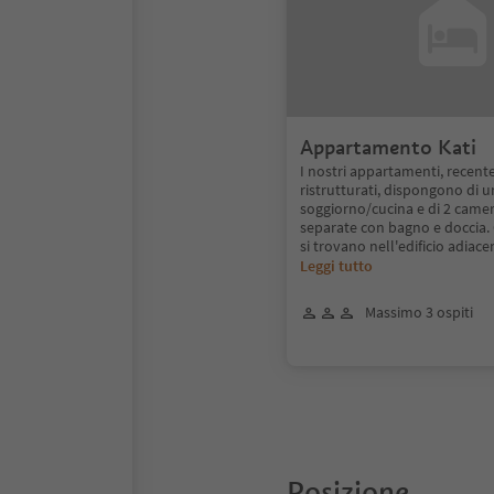
Appartamento Kati
I nostri appartamenti, recen
ristrutturati, dispongono di u
soggiorno/cucina e di 2 camer
separate con bagno e doccia.
si trovano nell'edificio adiace
Leggi tutto
Massimo 3 ospiti
Posizione