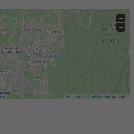
+
−
Leaflet
|
©
OpenStreetMap
Contributors