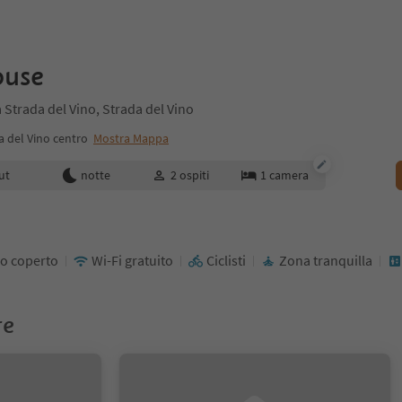
ouse
 Strada del Vino, Strada del Vino
a del Vino centro
Mostra Mappa
enotazione
ut
notte
2
ospiti
1
camera
o coperto
Wi-Fi gratuito
Ciclisti
Zona tranquilla
re