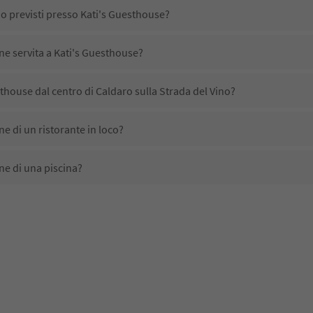
no previsti presso Kati's Guesthouse?
ene servita a Kati's Guesthouse?
thouse dal centro di Caldaro sulla Strada del Vino?
e di un ristorante in loco?
ne di una piscina?
ta animali domestici?
no disponibili presso Kati's Guesthouse?
thouse ricevono l'Alto Adige Guest Pass?