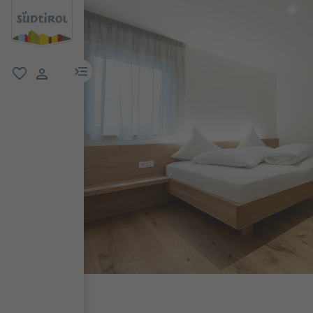
menu link
favoriti
user link