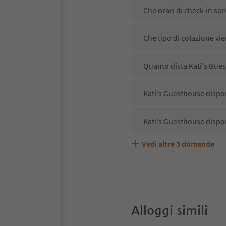
Che orari di check-in so
Che tipo di colazione vi
Quanto dista Kati's Gues
Kati's Guesthouse dispon
Kati's Guesthouse dispo
Vedi altre
3
domande
Kati's Guesthouse accet
Quali servizi/attività so
Gli ospiti di Kati's Gues
Alloggi simili