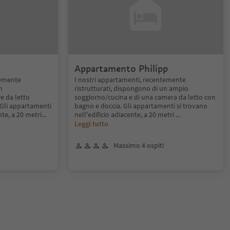
Appartamento Philipp
temente
I nostri appartamenti, recentemente
n
ristrutturati, dispongono di un ampio
e da letto
soggiorno/cucina e di una camera da letto con
 Gli appartamenti
bagno e doccia. Gli appartamenti si trovano
nte, a 20 metri
...
nell'edificio adiacente, a 20 metri
...
Leggi tutto
Massimo 4 ospiti