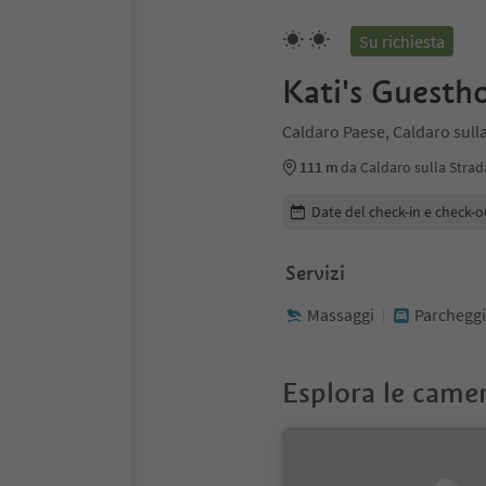
Su richiesta
Kati's Guesth
Caldaro Paese, Caldaro sulla
111 m
da Caldaro sulla Strad
Modifica i dettagli della pr
Date del check-in e check-o
Servizi
Massaggi
Parcheggi
Esplora le came