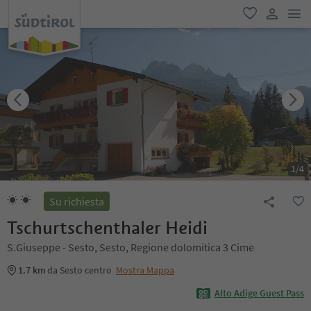
men
favoriti
user lin
1
/
4
Su richiesta
Tschurtschenthaler Heidi
S.Giuseppe - Sesto, Sesto, Regione dolomitica 3 Cime
1.7 km
da Sesto centro
Mostra Mappa
Alto Adige Guest Pass