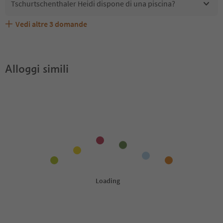
Tschurtschenthaler Heidi dispone di una piscina?
Vedi altre
3
domande
Quali servizi/attività sono disponibili presso
Gli ospiti di Tschurtschenthaler Heidi ricevono l'Alto
Tschurtschenthaler Heidi accetta animali domestici?
Tschurtschenthaler Heidi?
Adige Guest Pass?
Alloggi simili