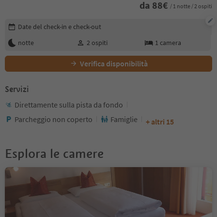
da
88
€
/ 1 notte / 2 ospiti
Modifica i dettagli della prenotazione
Date del check-in e check-out
notte
2
ospiti
1
camera
Verifica disponibilità
Servizi
Direttamente sulla pista da fondo
Parcheggio non coperto
Famiglie
+ altri 15
Esplora le camere