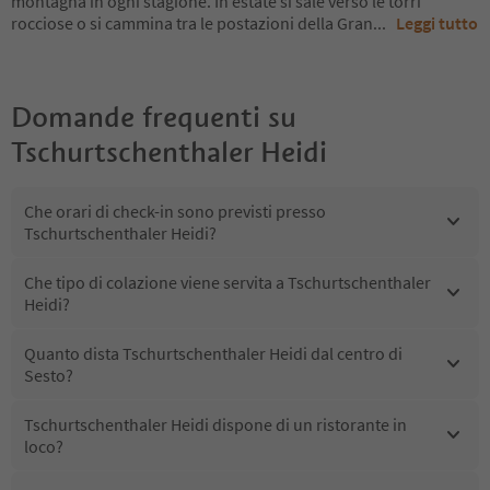
montagna in ogni stagione. In estate si sale verso le torri
rocciose o si cammina tra le postazioni della Gran
...
Leggi tutto
Domande frequenti su
Tschurtschenthaler Heidi
Che orari di check-in sono previsti presso
Tschurtschenthaler Heidi?
Che tipo di colazione viene servita a Tschurtschenthaler
Heidi?
Quanto dista Tschurtschenthaler Heidi dal centro di
Sesto?
Tschurtschenthaler Heidi dispone di un ristorante in
loco?