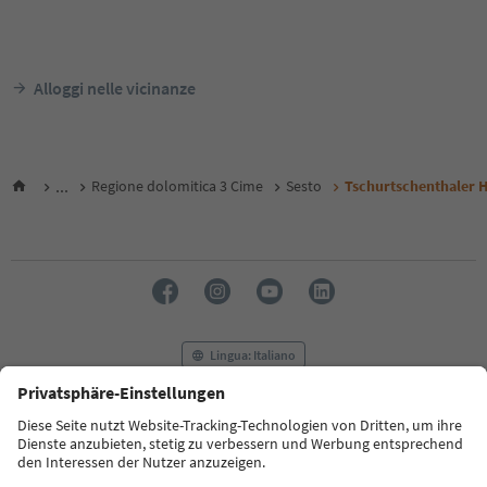
Alloggi nelle vicinanze
...
Regione dolomitica 3 Cime
Sesto
Tschurtschenthaler H
Lingua: Italiano
FAQ
Contatti
Press
MICE
Privacy Policy
Termini e condizioni
Crediti
Cookie Policy
Film commission
Chi siamo
Dichiarazione di accessibilità