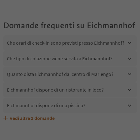
Domande frequenti su
Eichmannhof
Che orari di check-in sono previsti presso Eichmannhof?
Che tipo di colazione viene servita a Eichmannhof?
Quanto dista Eichmannhof dal centro di Marlengo?
Eichmannhof dispone di un ristorante in loco?
Eichmannhof dispone di una piscina?
Vedi altre
3
domande
Quali servizi/attività sono disponibili presso
Gli ospiti di Eichmannhof ricevono l'Alto Adige Guest
Eichmannhof accetta animali domestici?
Eichmannhof?
Pass?