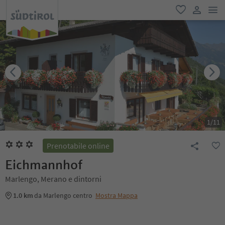
men
favoriti
user lin
1
/
11
Prenotabile online
Eichmannhof
Marlengo, Merano e dintorni
1.0 km
da Marlengo centro
Mostra Mappa