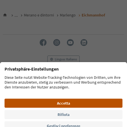
...
Merano e dintorni
Marlengo
Eichmannhof
Lingua: Italiano
FAQ
Contatti
Press
MICE
Privacy Policy
Termini e condizioni
Crediti
Cookie Policy
Film commission
Chi siamo
Dichiarazione di accessibilità
Alto Adige B2B
© 2026 IDM Südtirol