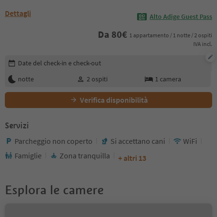
Dettagli
Alto Adige Guest Pass
Da
80
€
1 appartamento / 1 notte / 2 ospiti
IVA incl.
Modifica i dettagli della prenotazione
Date del check-in e check-out
notte
2
ospiti
1
camera
Verifica disponibilità
Servizi
Parcheggio non coperto
Si accettano cani
WiFi
Famiglie
Zona tranquilla
+ altri 13
Esplora le camere