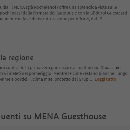
illa: il MENA (già Rochelehof) offre una splendida vista sulle
ochi passi dalla fermata dell’autobus e con la Südtirol Guestcard
ualmente in fase di ristrutturazione per offrirvi, dal 15
...
la regione
oi contrasti. In primavera puoi sciare al mattino sul Ghiacciaio
 tra i meleti nel pomeriggio. Mentre le cime restano bianche, lungo
a palme e portici. Il clima mite, protetto dal Grup
...
Leggi tutto
uenti su
MENA Guesthouse