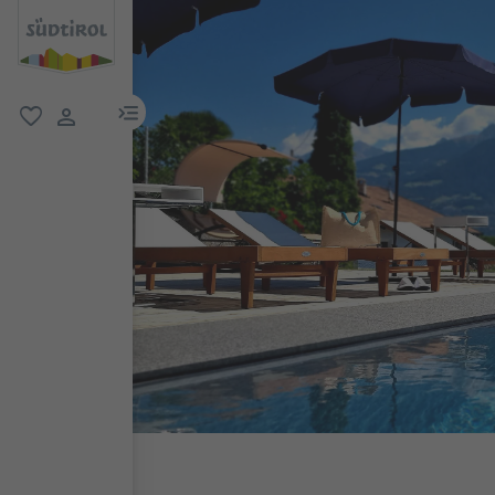
menu link
favoriti
user link