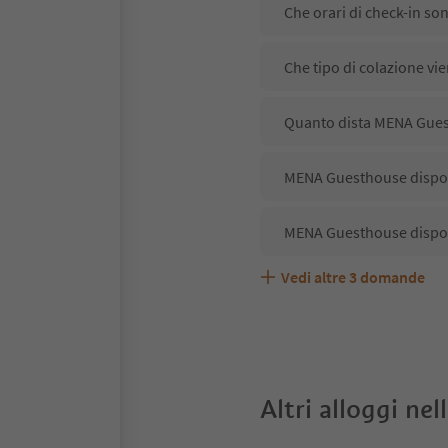
Che orari di check-in s
Che tipo di colazione v
Quanto dista MENA Gues
MENA Guesthouse dispone
MENA Guesthouse dispon
Vedi altre
3
domande
MENA Guesthouse accett
Quali servizi/attività s
Gli ospiti di MENA Guest
Altri alloggi nel