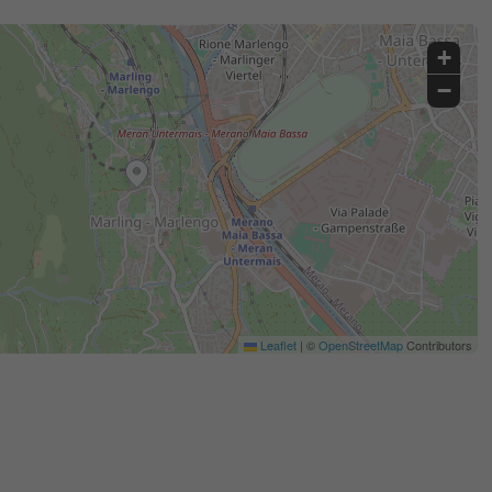
+
−
Leaflet
|
©
OpenStreetMap
Contributors