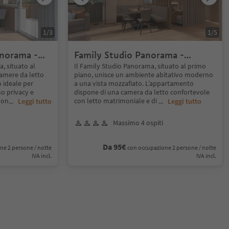
1
/
3
1
/
5
norama -
Family Studio Panorama -
e
moderno e panoramico
, situato al
Il Family Studio Panorama, situato al primo
camere da letto
piano, unisce un ambiente abitativo moderno
o ideale per
a una vista mozzafiato. L’appartamento
no privacy e
dispone di una camera da letto confortevole
pon
con letto matrimoniale e di
...
Leggi tutto
...
Leggi tutto
Massimo 4 ospiti
Da 95€
ne 2 persone / notte
con occupazione 2 persone / notte
IVA incl.
IVA incl.