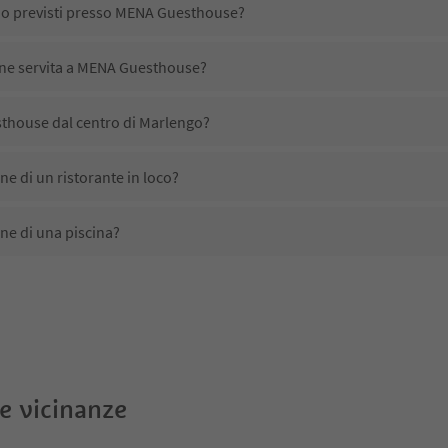
ono previsti presso MENA Guesthouse?
iene servita a MENA Guesthouse?
thouse dal centro di Marlengo?
 di un ristorante in loco?
e di una piscina?
a animali domestici?
ono disponibili presso MENA Guesthouse?
house ricevono l'Alto Adige Guest Pass?
le vicinanze