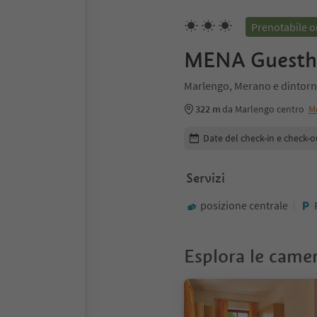
Prenotabile o
MENA Guesth
Marlengo, Merano e dintorn
322 m
da Marlengo centro
M
Modifica i dettagli della pr
Date del check-in e check-o
Servizi
posizione centrale
Esplora le came