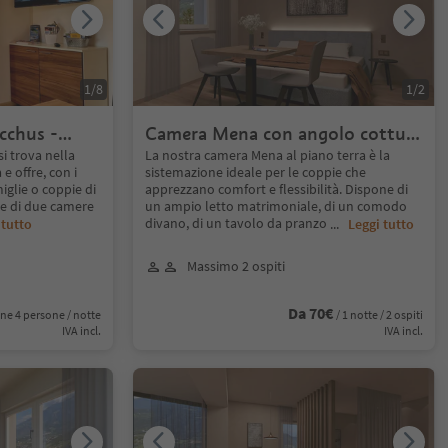
1
/
8
1
/
2
cchus -
Camera Mena con angolo cottura
e
- confortevole e funzionale
i trova nella
La nostra camera Mena al piano terra è la
e offre, con i
sistemazione ideale per le coppie che
iglie o coppie di
apprezzano comfort e flessibilità. Dispone di
e di due camere
un ampio letto matrimoniale, di un comodo
divano, di un tavolo da pranzo
 tutto
...
Leggi tutto
Massimo 2 ospiti
Da 70€
ne 4 persone / notte
/ 1 notte / 2 ospiti
IVA incl.
IVA incl.