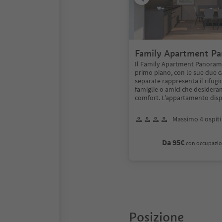
Family Apartment Pa
spazioso e accoglient
Il Family Apartment Panorama
primo piano, con le sue due 
separate rappresenta il rifugi
famiglie o amici che desidera
comfort. L’appartamento dis
Massimo 4 ospiti
Da 95€
con occupazio
Posizione