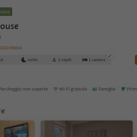
nline
ouse
i
ostra Mappa
enotazione
ut
notte
2
ospiti
1
camera
Parcheggio non coperto
Wi-Fi gratuito
Famiglie
Prim
re