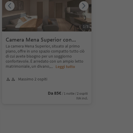
1
/
3
Camera Mena Superior con
angolo cottura - confortevole e
La camera Mena Superior, situato al primo
piano, offre in uno spazio compatto tutto ciò
luminoso
di cui avete bisogno per un soggiorno
confortevole. È arredato con un ampio letto
matrimoniale, un divano,
...
Leggi tutto
Massimo 2 ospiti
Da 85€
/ 1 notte / 2 ospiti
IVA incl.