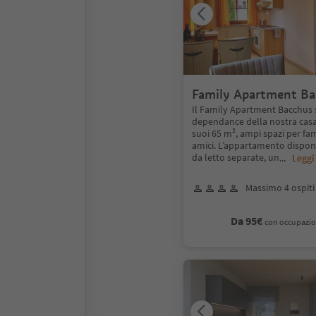
Family Apartment Ba
spazioso e accoglient
Il Family Apartment Bacchus s
dependance della nostra casa 
suoi 65 m², ampi spazi per fam
amici. L’appartamento dispon
da letto separate, un
...
Leggi
Massimo 4 ospiti
Da 95€
con occupazio