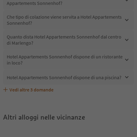
Appartements Sonnenhof?
Che tipo di colazione viene servita a Hotel Appartements
Sonnenhof?
Quanto dista Hotel Appartements Sonnenhof dal centro
di Marlengo?
Hotel Appartements Sonnenhof dispone di un ristorante
in loco?
Hotel Appartements Sonnenhof dispone di una piscina?
Vedi altre
3
domande
Hotel Appartements Sonnenhof accetta animali
Quali servizi/attività sono disponibili presso Hotel
Gli ospiti di Hotel Appartements Sonnenhof ricevono
domestici?
Appartements Sonnenhof?
l'Alto Adige Guest Pass?
Altri alloggi nelle vicinanze