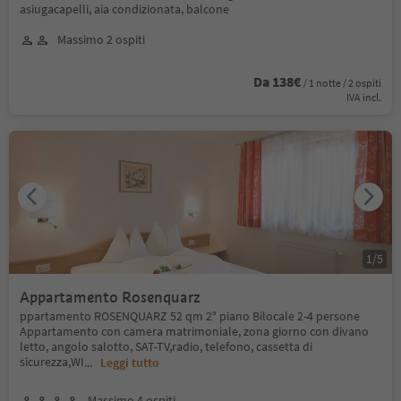
asiugacapelli, aia condizionata, balcone
Massimo 2 ospiti
Da 138€
/ 1 notte / 2 ospiti
IVA incl.
1
/
5
Appartamento Rosenquarz
ppartamento ROSENQUARZ 52 qm 2° piano Bilocale 2-4 persone
Appartamento con camera matrimoniale, zona giorno con divano
letto, angolo salotto, SAT-TV,radio, telefono, cassetta di
sicurezza,WI
...
Leggi tutto
Massimo 4 ospiti