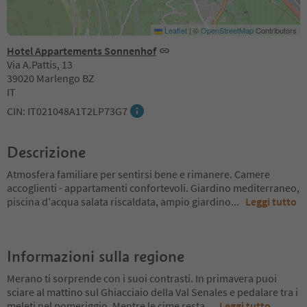
Leaflet
|
©
OpenStreetMap
Contributors
Hotel Appartements Sonnenhof
Via A.Pattis, 13
39020 Marlengo BZ
IT
CIN: IT021048A1T2LP73G7
Descrizione
Atmosfera familiare per sentirsi bene e rimanere. Camere
accoglienti - appartamenti confortevoli. Giardino mediterraneo,
piscina d'acqua salata riscaldata, ampio giardino
...
Leggi tutto
Informazioni sulla regione
Merano ti sorprende con i suoi contrasti. In primavera puoi
sciare al mattino sul Ghiacciaio della Val Senales e pedalare tra i
meleti nel pomeriggio. Mentre le cime resta
...
Leggi tutto