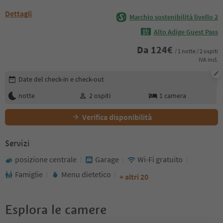
Dettagli
Marchio sostenibilità livello 2
Alto Adige Guest Pass
Da
124
€
/ 1 notte / 2 ospiti
IVA incl.
Modifica i dettagli della prenotazione
Date del check-in e check-out
notte
2
ospiti
1
camera
Verifica disponibilità
Servizi
posizione centrale
Garage
Wi-Fi gratuito
Famiglie
Menu dietetico
+ altri 20
Esplora le camere