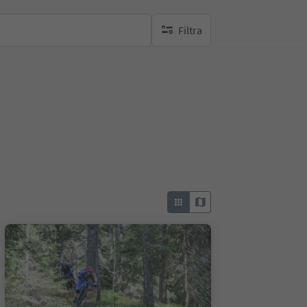
Filtra
nessun filtro attivo