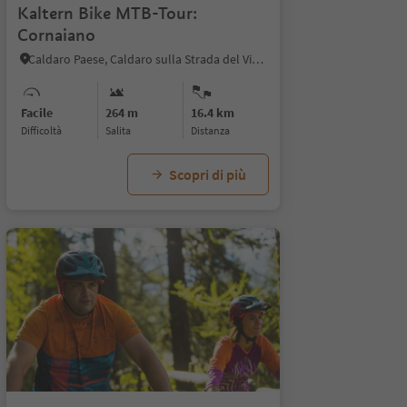
Kaltern Bike MTB-Tour:
Cornaiano
Caldaro Paese, Caldaro sulla Strada del Vino, Strada del Vino
Facile
264 m
16.4 km
Difficoltà
Salita
distanza
Scopri di più