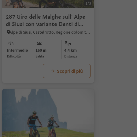
1/3
287 Giro delle Malghe sull' Alpe
di Siusi con variante Denti di
Terrarossa
Alpe di Siusi, Castelrotto, Regione dolomitica Alpe di Siusi
Intermedio
160 m
4.4 km
Difficoltà
Salita
distanza
Scopri di più