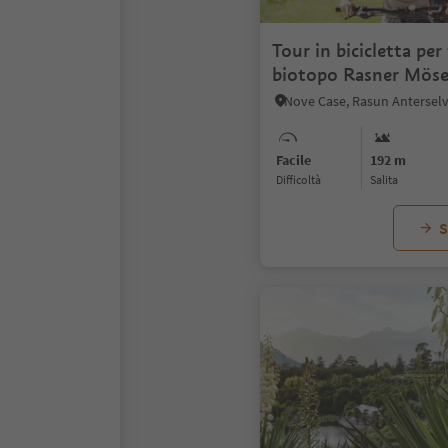
Tour in bicicletta per 
biotopo Rasner Möse
Facile
192 m
Difficoltà
Salita
S