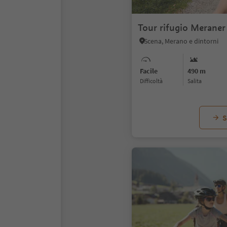
Tour rifugio Meraner
Scena, Merano e dintorni
Facile
490 m
Difficoltà
Salita
S