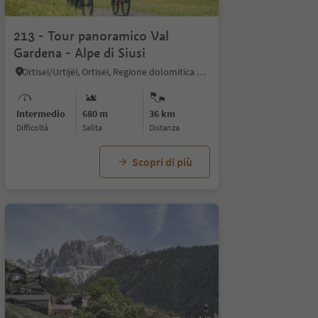
1/5
213 - Tour panoramico Val
Gardena - Alpe di Siusi
Ortisei/Urtijëi, Ortisei, Regione dolomitica Val Gardena
Intermedio
680 m
36 km
Difficoltà
Salita
distanza
Scopri di più