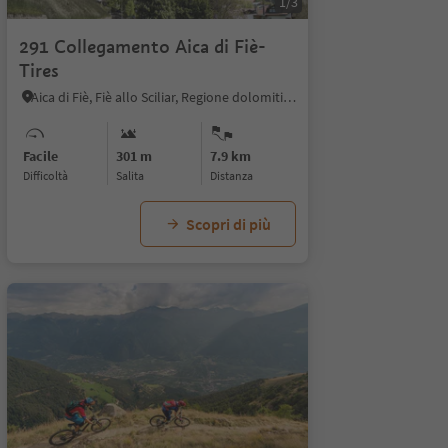
1/3
291 Collegamento Aica di Fiè-
Tires
Aica di Fiè, Fiè allo Sciliar, Regione dolomitica Alpe di Siusi
Facile
301 m
7.9 km
Difficoltà
Salita
distanza
Scopri di più