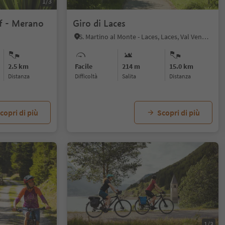
1/3
f - Merano
Giro di Laces
S. Martino al Monte - Laces, Laces, Val Venosta
2.5 km
Facile
214 m
15.0 km
distanza
Difficoltà
Salita
distanza
copri di più
Scopri di più
1/3