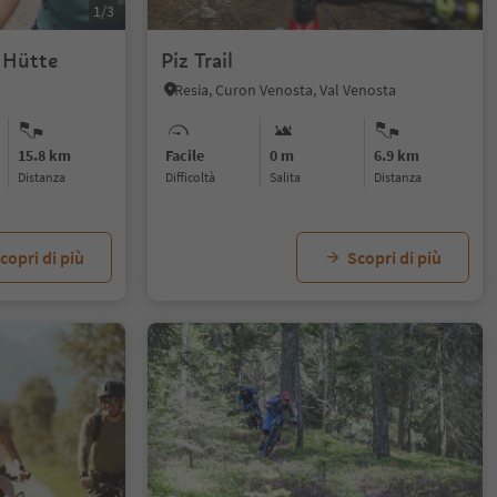
1/3
 Hütte
Piz Trail
Resia, Curon Venosta, Val Venosta
15.8 km
Facile
0 m
6.9 km
distanza
Difficoltà
Salita
distanza
copri di più
Scopri di più