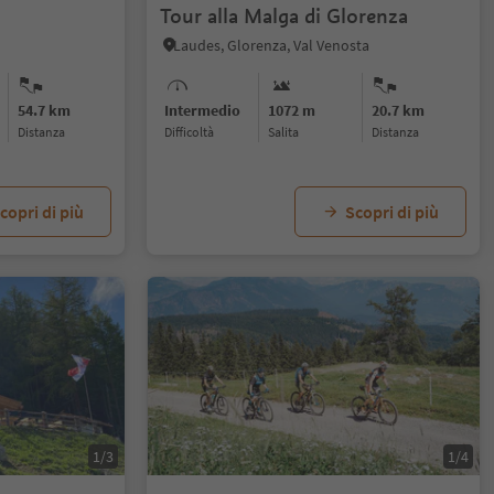
Tour alla Malga di Glorenza
Laudes, Glorenza, Val Venosta
54.7 km
Intermedio
1072 m
20.7 km
distanza
Difficoltà
Salita
distanza
copri di più
Scopri di più
1/3
1/4