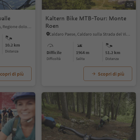
1/2
valle
Kaltern Bike MTB-Tour: Monte
Roen
Valdaora di Mezzo, Valdaora, Regione dolomitica Plan de Corones
Caldaro Paese, Caldaro sulla Strada del Vino, Strada del Vino
10.2 km
distanza
Difficile
1964 m
51.2 km
Difficoltà
Salita
distanza
copri di più
Scopri di più