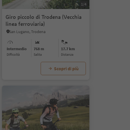
1/4
Giro piccolo di Trodena (Vecchia
linea ferroviaria)
San Lugano, Trodena
Intermedio
768 m
17.7 km
Difficoltà
Salita
distanza
Scopri di più