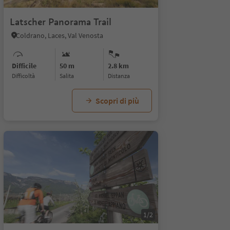
Latscher Panorama Trail
Coldrano, Laces, Val Venosta
Difficile
50 m
2.8 km
Difficoltà
Salita
distanza
Scopri di più
1/2