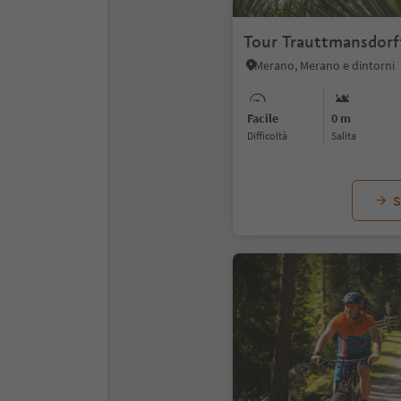
Tour Trauttmansdorf
Merano, Merano e dintorni
Facile
0 m
Difficoltà
Salita
S