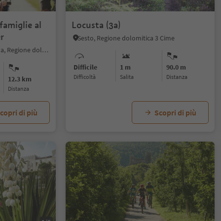
1/5
famiglie al
Locusta (3a)
r
Sesto, Regione dolomitica 3 Cime
Nove Case, Rasun Anterselva, Regione dolomitica Plan de Corones
Difficile
1 m
90.0 m
Difficoltà
Salita
distanza
12.3 km
distanza
copri di più
Scopri di più