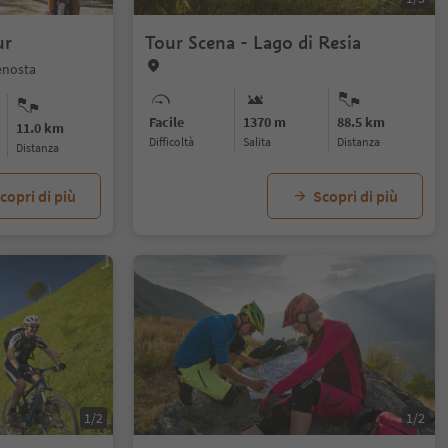
ur
Tour Scena - Lago di Resia
enosta
Facile
1370 m
88.5 km
11.0 km
Difficoltà
Salita
distanza
distanza
copri di più
Scopri di più
1/2
1/2