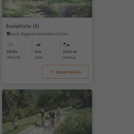
Scoiattolo (2)
Sesto, Regione dolomitica 3 Cime
Facile
0 m
123.0 m
Difficoltà
Salita
distanza
Scopri di più