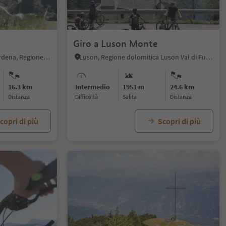
1/6
Giro a Luson Monte
Selva/Sëlva, Selva di Val Gardena, Regione dolomitica Val Gardena
Luson, Regione dolomitica Luson Val di Funes
16.3 km
Intermedio
1951 m
24.6 km
distanza
Difficoltà
Salita
distanza
copri di più
Scopri di più