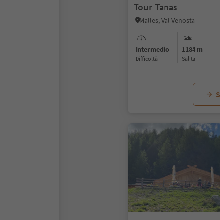
Tour Tanas
Malles, Val Venosta
Intermedio
1184 m
Difficoltà
Salita
S