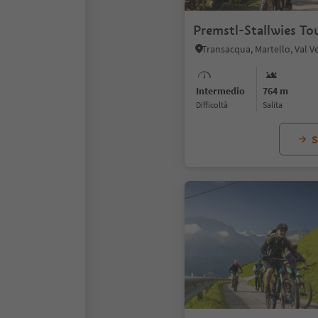
Premstl-Stallwies To
Transacqua, Martello, Val V
Intermedio
764 m
Difficoltà
Salita
S