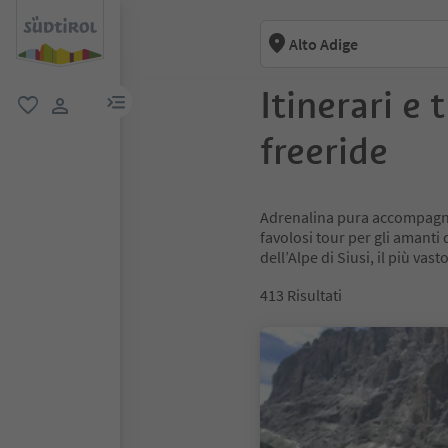
Alto Adige
Itinerari e
menu link
favoriti
user link
freeride
Adrenalina pura accompagnat
favolosi tour per gli amanti 
dell’Alpe di Siusi, il più va
413
Risultati