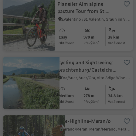
Planeiler Alm alpine
pasture Tour from St.
Valentin
S.Valentino /St. Valentin, Graun im Vinschgau/Curon Venosta, Vinschgau/Val Venosta
Easy
970 m
28 km
Obtížnost
Převýšení
vzdálenost
Cycling and Sightseeing:
Leuchtenburg/Castelchiaro
Round Tour at Lake
Ora/Auer, Auer/Ora, Alto Adige Wine Road
Caldaro
Medium
278 m
24.8 km
Obtížnost
Převýšení
vzdálenost
Bike-Highline-Meran/o
Merano/Meran, Meran/Merano, Meran/Merano and environs