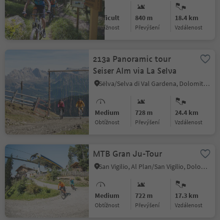
Difficult
840 m
18.4 km
Obtížnost
Převýšení
vzdálenost
213a Panoramic tour
Seiser Alm via La Selva
Sëlva/Selva di Val Gardena, Dolomites Region Val Gardena
Medium
728 m
24.4 km
Obtížnost
Převýšení
vzdálenost
MTB Gran Ju-Tour
San Vigilio, Al Plan/San Vigilio, Dolomites Region Kronplatz/Plan de Corones
Medium
722 m
17.3 km
Obtížnost
Převýšení
vzdálenost