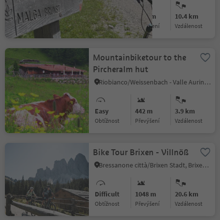
Difficult
1048 m
10.4 km
Obtížnost
Převýšení
vzdálenost
Mountainbiketour to the
Pircheralm hut
Riobianco/Weissenbach - Valle Aurina/Ahrntal, Ahrntal/Valle Aurina, Ahrntal/Valle Aurina
Easy
442 m
3.9 km
Obtížnost
Převýšení
vzdálenost
Bike Tour Brixen - Villnöß
Bressanone città/Brixen Stadt, Brixen/Bressanone, Brixen/Bressanone and environs
Difficult
1048 m
20.6 km
Obtížnost
Převýšení
vzdálenost