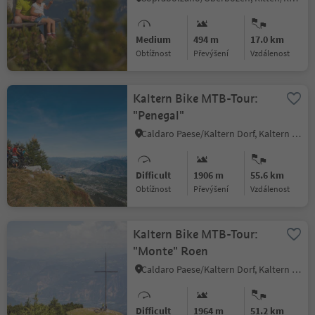
Medium
494 m
17.0 km
Obtížnost
Převýšení
vzdálenost
Kaltern Bike MTB-Tour:
"Penegal"
Caldaro Paese/Kaltern Dorf, Kaltern an der Weinstraße/Caldaro sulla Strada del Vino, Alto Adige Wine Road
Difficult
1906 m
55.6 km
Obtížnost
Převýšení
vzdálenost
Kaltern Bike MTB-Tour:
"Monte" Roen
Caldaro Paese/Kaltern Dorf, Kaltern an der Weinstraße/Caldaro sulla Strada del Vino, Alto Adige Wine Road
Difficult
1964 m
51.2 km