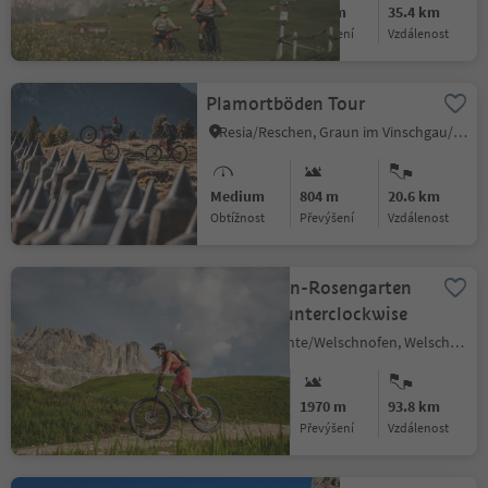
Medium
1970 m
35.4 km
Obtížnost
Převýšení
vzdálenost
Plamortböden Tour
Resia/Reschen, Graun im Vinschgau/Curon Venosta, Vinschgau/Val Venosta
Medium
804 m
20.6 km
Obtížnost
Převýšení
vzdálenost
424 Schlern-Rosengarten
Ronda counterclockwise
Nova Levante/Welschnofen, Welschnofen/Nova Levante, Dolomites Region Eggental
Difficult
1970 m
93.8 km
Obtížnost
Převýšení
vzdálenost