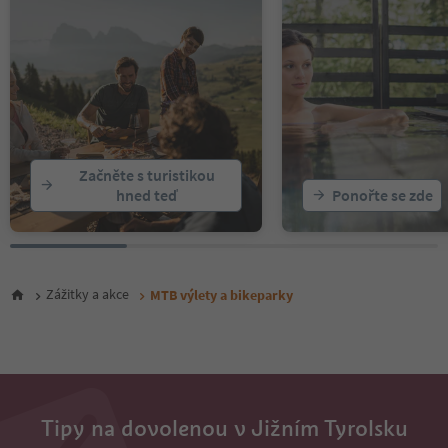
15
Začněte s turistikou
hned teď
Ponořte se zde
Zážitky a akce
MTB výlety a bikeparky
Tipy na dovolenou v Jižním Tyrolsku