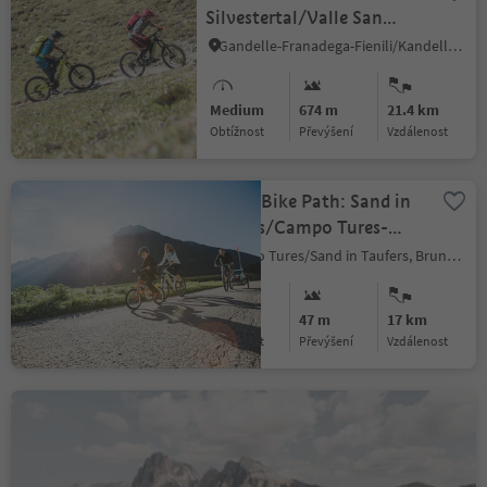
Silvestertal/Valle San
Silvestro valley
Gandelle-Franadega-Fienili/Kandellen-Frondeigen-Stadlern, Toblach/Dobbiaco, Dolomites Region 3 Zinnen
Medium
674 m
21.4 km
Obtížnost
Převýšení
vzdálenost
Valley Bike Path: Sand in
Taufers/Campo Tures-
Bruneck/Brunico
Campo Tures/Sand in Taufers, Bruneck/Brunico, Dolomites Region Kronplatz/Plan de Corones
Easy
47 m
17 km
Obtížnost
Převýšení
vzdálenost
283 Puflatsch loop route
Castelrotto/Kastelruth, Kastelruth/Castelrotto, Dolomites Region Seiser Alm