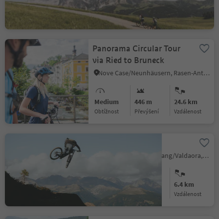
Medium
1489 m
32.5 km
Obtížnost
Převýšení
vzdálenost
Panorama Circular Tour
via Ried to Bruneck
Nove Case/Neunhäusern, Rasen-Antholz/Rasun Anterselva, Dolomites Region Kronplatz/Plan de Corones
Medium
446 m
24.6 km
Obtížnost
Převýšení
vzdálenost
Gassl Trail
Riscone/Reischach, Olang/Valdaora, Dolomites Region Kronplatz/Plan de Corones
Medium
0 m
6.4 km
Obtížnost
Převýšení
vzdálenost