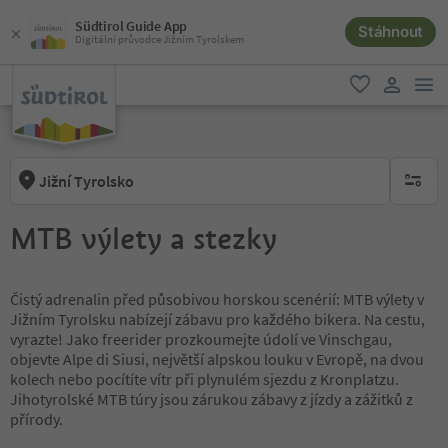
Südtirol Guide App
Stáhnout
Digitální průvodce Jižním Tyrolskem
odk
oblíbené
uživatel
Jižní Tyrolsko
brak ak
MTB výlety a stezky
Čistý adrenalin před působivou horskou scenérií: MTB výlety v
Jižním Tyrolsku nabízejí zábavu pro každého bikera. Na cestu,
vyrazte! Jako freerider prozkoumejte údolí ve Vinschgau,
objevte Alpe di Siusi, největší alpskou louku v Evropě, na dvou
kolech nebo pocítíte vítr při plynulém sjezdu z Kronplatzu.
Jihotyrolské MTB túry jsou zárukou zábavy z jízdy a zážitků z
přírody.