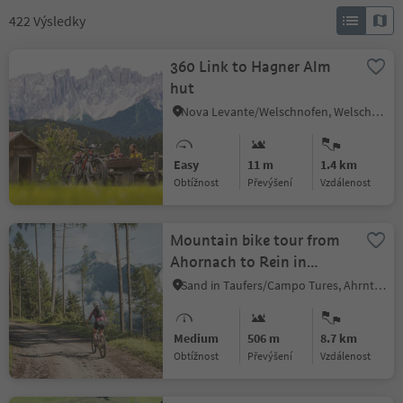
422
Výsledky
360 Link to Hagner Alm
hut
Nova Levante/Welschnofen, Welschnofen/Nova Levante, Dolomites Region Eggental
Easy
11 m
1.4 km
Obtížnost
Převýšení
vzdálenost
Mountain bike tour from
Ahornach to Rein in
Taufers
Sand in Taufers/Campo Tures, Ahrntal/Valle Aurina
Medium
506 m
8.7 km
Obtížnost
Převýšení
vzdálenost