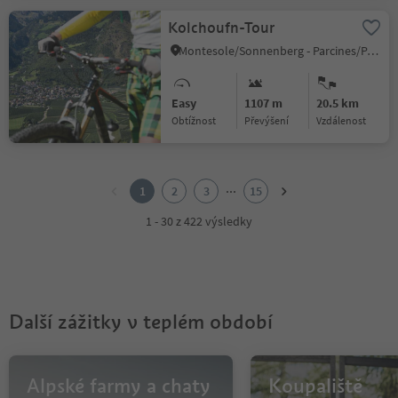
Kolchoufn-Tour
Montesole/Sonnenberg - Parcines/Partschins, Partschins/Parcines, Meran/Merano and environs
Easy
1107 m
20.5 km
Obtížnost
Převýšení
vzdálenost
1
2
...
1
2
3
15
3
4
1 - 30 z 422 výsledky
5
6
7
8
9
Další zážitky v teplém období
10
11
12
13
Alpské farmy a chaty
Koupaliště
14