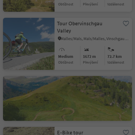
Obtížnost
Převýšení
vzdálenost
Tour Obervinschgau
Valley
Malles/Mals, Mals/Malles, Vinschgau/Val Venosta
Medium
1672 m
72.7 km
Obtížnost
Převýšení
vzdálenost
Cir Tiera
Selva/Sëlva/Wolkenstein/Sëlva, Sëlva/Selva di Val Gardena, Dolomites Region Val Gardena
Medium
0 m
1.4 km
Obtížnost
Převýšení
vzdálenost
E-Bike tour