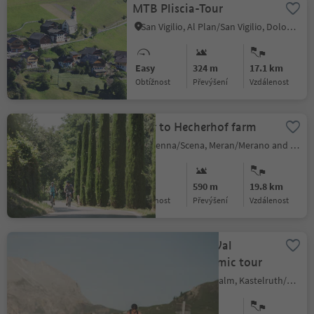
MTB Pliscia-Tour
San Vigilio, Al Plan/San Vigilio, Dolomites Region Kronplatz/Plan de Corones
Easy
324 m
17.1 km
Obtížnost
Převýšení
vzdálenost
Tour to Hecherhof farm
Schenna/Scena, Meran/Merano and environs
Easy
590 m
19.8 km
Obtížnost
Převýšení
vzdálenost
213 Seiser Alm/Val
Gardena panoramic tour
Alpe di Siusi/Seiseralm, Kastelruth/Castelrotto, Dolomites Region Seiser Alm