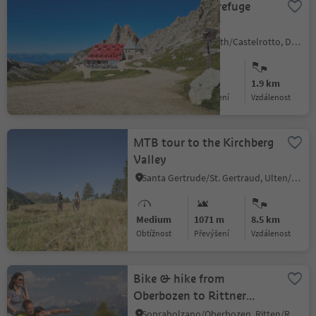
254 Tierser Alpl refuge
access road
Siusi/Seis, Kastelruth/Castelrotto, Dolomites Region Seiser Alm
Difficult
299 m
1.9 km
Obtížnost
Převýšení
vzdálenost
MTB tour to the Kirchberg
Valley
Santa Gertrude/St. Gertraud, Ulten/Ultimo, Meran/Merano and environs
Medium
1071 m
8.5 km
Obtížnost
Převýšení
vzdálenost
Bike & hike from
Oberbozen to Rittner
Horn
Soprabolzano/Oberbozen, Ritten/Renon, Bolzano/Bozen and environs