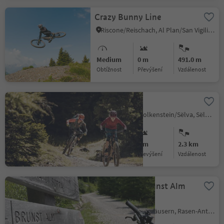
Crazy Bunny Line
Riscone/Reischach, Al Plan/San Vigilio, Dolomites Region Kronplatz/Plan de Corones
Medium
0 m
491.0 m
Obtížnost
Převýšení
vzdálenost
Jump Line
Selva/Sëlva/Wolkenstein/Sëlva, Sëlva/Selva di Val Gardena, Dolomites Region Val Gardena
Medium
0 m
2.3 km
Obtížnost
Převýšení
vzdálenost
Bike Tour to Brunst Alm
hut
Nove Case/Neunhäusern, Rasen-Antholz/Rasun Anterselva, Dolomites Region Kronplatz/Plan de Corones