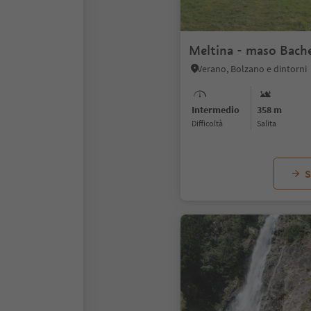
Meltina - maso Bache
Verano, Bolzano e dintorni
Intermedio
358 m
Difficoltà
Salita
S