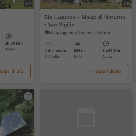
1/2
1/6
Rio Lagundo - Malga di Naturno
- San Vigilio
Rablà, Lagundo, Merano e dintorni
2h:30 Min
durata
Intermedio
604 m
3h:49 Min
Difficoltà
Salita
durata
copri di più
Scopri di più