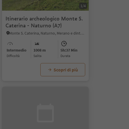
1/4
Itinerario archeologico Monte S.
Caterina - Naturno (A7)
Monte S. Caterina, Naturno, Merano e dintorni
Intermedio
1008 m
5h:37 Min
Difficoltà
Salita
durata
Scopri di più