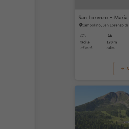
San Lorenzo – Maria 
Facile
170 m
Difficoltà
Salita
S