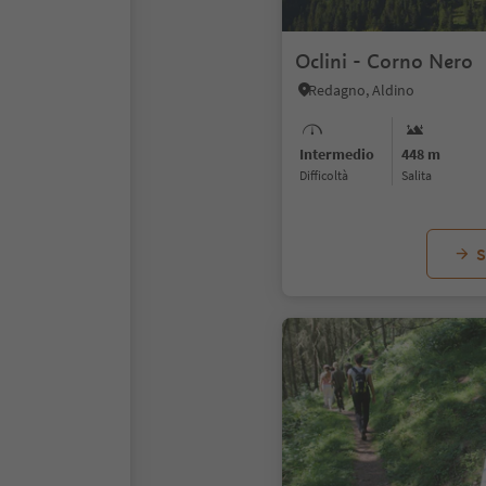
Oclini - Corno Nero
Redagno, Aldino
Intermedio
448 m
Difficoltà
Salita
S