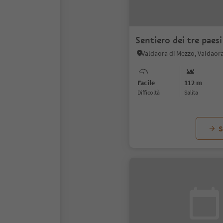
Sentiero dei tre paesi
Facile
112 m
Difficoltà
Salita
S