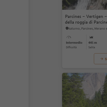
Parcines – Vertigen –
della roggia di Parcin
di Parcines (sentiero 
Naturno, Parcines, Merano e
n° 6)
Intermedio
445 m
Difficoltà
Salita
S