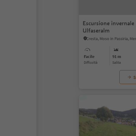
Escursione invernale 
Ulfaseralm
Cresta, Moso in Passiria, Me
Facile
91 m
Difficoltà
Salita
S