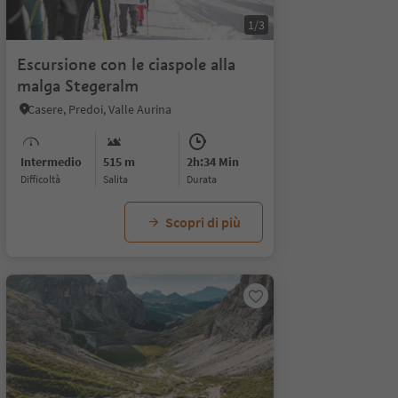
1/3
Escursione con le ciaspole alla
malga Stegeralm
Casere, Predoi, Valle Aurina
Intermedio
515 m
2h:34 Min
Difficoltà
Salita
durata
Scopri di più