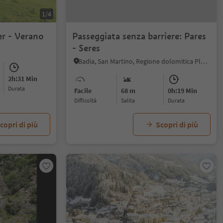
1/4
r - Verano
Passeggiata senza barriere: Pares
- Seres
Badia, San Martino, Regione dolomitica Plan de Corones
2h:31 Min
durata
Facile
68 m
0h:19 Min
Difficoltà
Salita
durata
copri di più
Scopri di più