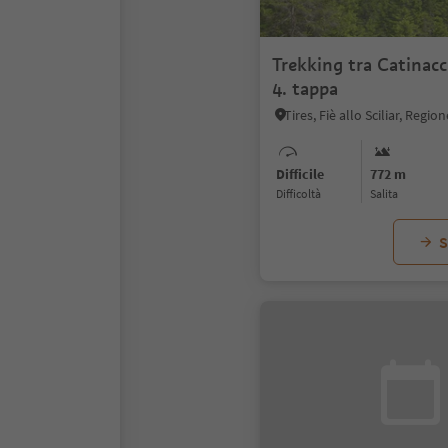
Trekking tra Catinacci
4. tappa
Difficile
772 m
Difficoltà
Salita
S