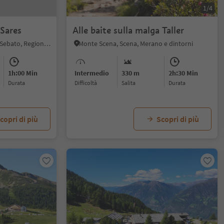
1/4
Sares
Alle baite sulla malga Taller
Campolino, San Lorenzo di Sebato, Regione dolomitica Plan de Corones
Monte Scena, Scena, Merano e dintorni
1h:00 Min
Intermedio
330 m
2h:30 Min
durata
Difficoltà
Salita
durata
copri di più
Scopri di più