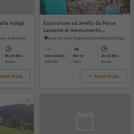
1/2
alla malga
Escursione ad anello da Nova
Levante al monumento
Elisabetta
rano e dintorni
Nova Levante, Regione dolomitica Val d'Ega
0h:39 Min
Intermedio
467 m
2h:32 Min
durata
Difficoltà
Salita
durata
copri di più
Scopri di più