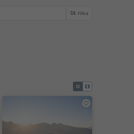
Filtra
nessun filtro attivo