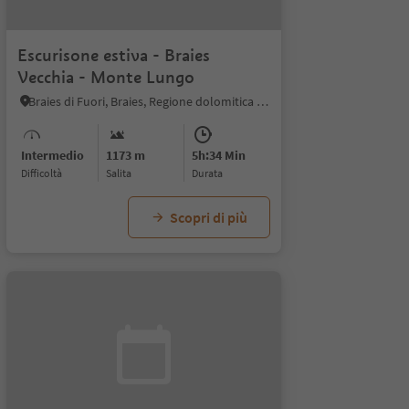
Escurisone estiva - Braies
Vecchia - Monte Lungo
Braies di Fuori, Braies, Regione dolomitica 3 Cime
Intermedio
1173 m
5h:34 Min
Difficoltà
Salita
durata
Scopri di più