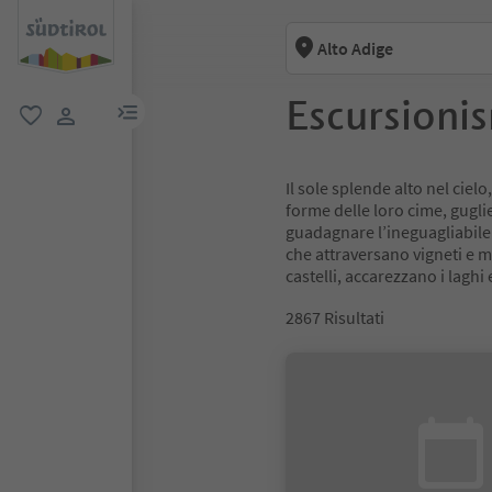
Alto Adige
Escursioni
menu link
favoriti
user link
Il sole splende alto nel cielo
forme delle loro cime, guglie
guadagnare l’ineguagliabile p
che attraversano vigneti e me
castelli, accarezzano i laghi e
2867
Risultati