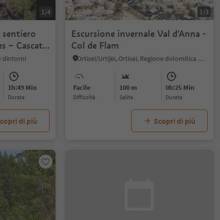
1/4
1/3
 sentiero
Escursione invernale Val d'Anna -
es – Cascata
Col de Flam
Terrainkur
 dintorni
Ortisei/Urtijëi, Ortisei, Regione dolomitica Val Gardena
1h:49 Min
Facile
100 m
0h:25 Min
durata
Difficoltà
Salita
durata
copri di più
Scopri di più