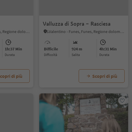
Valluzza di Sopra – Rasciesa
Valdaora di Mezzo, Valdaora, Regione dolomitica Plan de Corones
S.Valentino - Funes, Funes, Regione dolomitica Luson Val di Funes
1h:37 Min
Difficile
924 m
4h:31 Min
durata
Difficoltà
Salita
durata
copri di più
Scopri di più