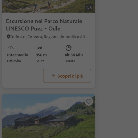
1/3
Escursione nel Parco Naturale
UNESCO Puez - Odle
Colfosco, Corvara, Regione dolomitica Alta Badia
Intermedio
956 m
4h:58 Min
Difficoltà
Salita
durata
Scopri di più