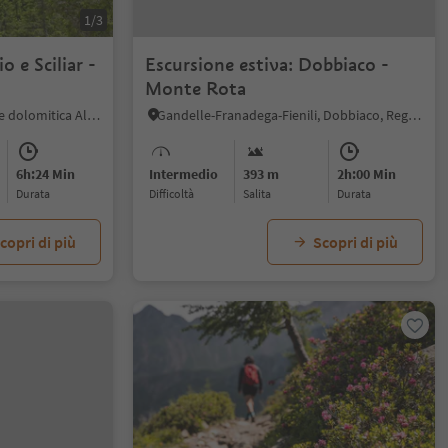
1/3
o e Sciliar -
Escursione estiva: Dobbiaco -
Monte Rota
Tires, Fiè allo Sciliar, Regione dolomitica Alpe di Siusi
Gandelle-Franadega-Fienili, Dobbiaco, Regione dolomitica 3 Cime
6h:24 Min
Intermedio
393 m
2h:00 Min
durata
Difficoltà
Salita
durata
copri di più
Scopri di più