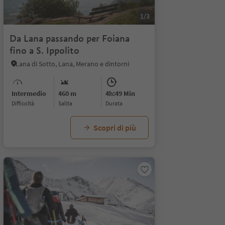
1/3
Da Lana passando per Foiana
fino a S. Ippolito
Lana di Sotto, Lana, Merano e dintorni
Intermedio
460 m
4h:49 Min
Difficoltà
Salita
durata
Scopri di più