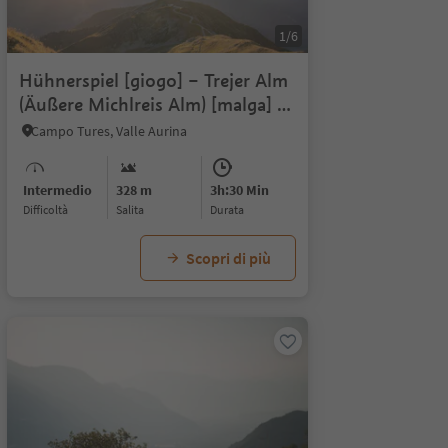
1/6
Hühnerspiel [giogo] – Trejer Alm
(Äußere Michlreis Alm) [malga] –
Purstein Höfe [masi] – Campo
Campo Tures, Valle Aurina
Tures
Intermedio
328 m
3h:30 Min
Difficoltà
Salita
durata
Scopri di più