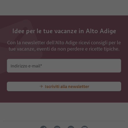
71
72
73
74
75
Idee per le tue vacanze in Alto Adige
76
77
Con la newsletter dell’Alto Adige ricevi consigli per le
78
tue vacanze, eventi da non perdere e ricette tipiche.
79
80
81
82
Indirizzo e-mail*
83
84
85
Iscriviti alla newsletter
86
87
88
89
90
91
92