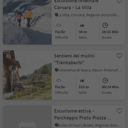
Escursione invernale
Corvara - La Villa
La Villa, Corvara, Regione dolomitica Alta Badia
Facile
34 m
1h:16 Min
Difficoltà
Salita
durata
Sentiero dei mulini
"Tränkabachl"
Anterselva di Sopra, Rasun Anterselva, Regione dolomitica Plan de Corones
Facile
103 m
0h:24 Min
Difficoltà
Salita
durata
Escurisone estiva -
Parcheggio Prato Piazza -
Rif. Vallandro
Braies di Fuori, Braies, Regione dolomitica 3 Cime