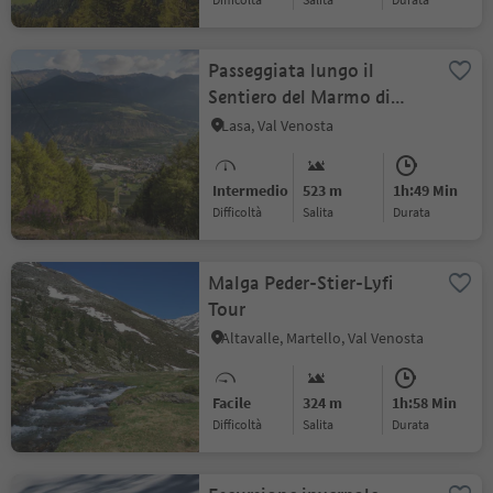
Passeggiata lungo il
Sentiero del Marmo di
Lasa
Lasa, Val Venosta
Intermedio
523 m
1h:49 Min
Difficoltà
Salita
durata
Malga Peder-Stier-Lyfi
Tour
Altavalle, Martello, Val Venosta
Facile
324 m
1h:58 Min
Difficoltà
Salita
durata