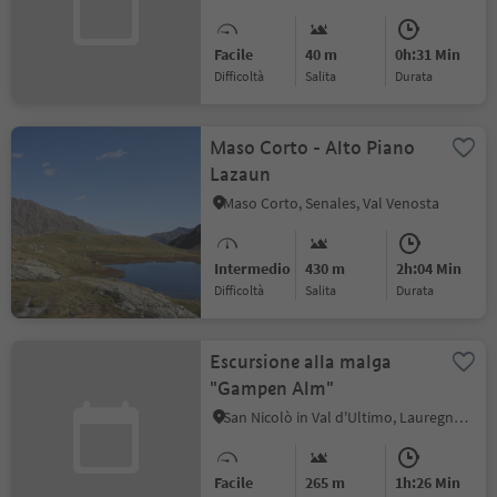
Facile
40 m
0h:31 Min
Difficoltà
Salita
durata
Maso Corto - Alto Piano
Lazaun
Maso Corto, Senales, Val Venosta
Intermedio
430 m
2h:04 Min
Difficoltà
Salita
durata
Escursione alla malga
"Gampen Alm"
San Nicolò in Val d'Ultimo, Lauregno, Merano e dintorni
Facile
265 m
1h:26 Min