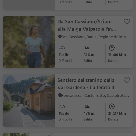
Difficoltà
Salita
durata
Da San Cassiano/Sciaré
alla Malga Valparola fino
al Passo Valparola
San Cassiano, Badia, Regione dolomitica Alta Badia
Facile
516 m
2h:00 Min
Difficoltà
Salita
durata
Sentiero del trenino della
Val Gardena - La ferata de
Gherdëina
Roncadizza - Castelrotto, Castelrotto, Regione dolomitica Alpe di Siusi
Facile
476 m
3h:37 Min
Difficoltà
Salita
durata