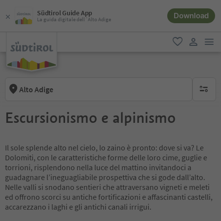
Südtirol Guide App
Download
La guida digitale dell´Alto Adige
men
favoriti
user lin
Alto Adige
nessun f
Escursionismo e alpinismo
Il sole splende alto nel cielo, lo zaino è pronto: dove si va? Le
Dolomiti, con le caratteristiche forme delle loro cime, guglie e
torrioni, risplendono nella luce del mattino invitandoci a
guadagnare l’ineguagliabile prospettiva che si gode dall’alto.
Nelle valli si snodano sentieri che attraversano vigneti e meleti
ed offrono scorci su antiche fortificazioni e affascinanti castelli,
accarezzano i laghi e gli antichi canali irrigui.