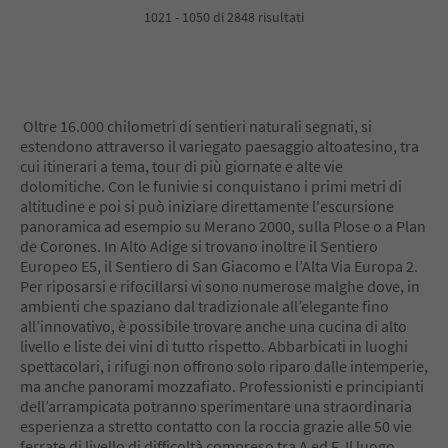
4
1021 - 1050 di 2848 risultati
5
6
7
8
9
Oltre 16.000 chilometri di sentieri naturali segnati, si
10
estendono attraverso il variegato paesaggio altoatesino, tra
11
cui itinerari a tema, tour di più giornate e alte vie
12
dolomitiche. Con le funivie si conquistano i primi metri di
13
altitudine e poi si può iniziare direttamente l'escursione
14
panoramica ad esempio su Merano 2000, sulla Plose o a Plan
15
de Corones. In Alto Adige si trovano inoltre il Sentiero
16
Europeo E5, il Sentiero di San Giacomo e l’Alta Via Europa 2.
17
Per riposarsi e rifocillarsi vi sono numerose malghe dove, in
18
ambienti che spaziano dal tradizionale all’elegante fino
19
all’innovativo, è possibile trovare anche una cucina di alto
20
livello e liste dei vini di tutto rispetto. Abbarbicati in luoghi
21
spettacolari, i rifugi non offrono solo riparo dalle intemperie,
22
ma anche panorami mozzafiato. Professionisti e principianti
23
dell’arrampicata potranno sperimentare una straordinaria
24
esperienza a stretto contatto con la roccia grazie alle 50 vie
25
ferrate di livello di difficoltà compreso tra A ed F. Il luogo