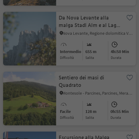
Da Nova Levante alla
malga Stadl Alm e al Lago
di Carezza
Nova Levante, Regione dolomitica Val d'Ega
Intermedio
655 m
4h:50 Min
Difficoltà
Salita
durata
Sentiero dei masi di
Quadrato
Montesole - Parcines, Parcines, Merano e dintorni
Facile
128 m
0h:55 Min
Difficoltà
Salita
durata
Escursione alla Malga