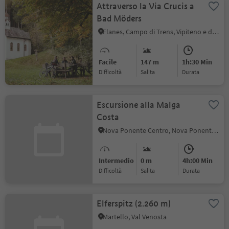
Attraverso la Via Crucis a
Bad Möders
Flanes, Campo di Trens, Vipiteno e dintorni
Facile
147 m
1h:30 Min
Difficoltà
Salita
durata
Escursione alla Malga
Costa
Nova Ponente Centro, Nova Ponente, Regione dolomitica Val d'Ega
Intermedio
0 m
4h:00 Min
Difficoltà
Salita
durata
Elferspitz (2.260 m)
Martello, Val Venosta