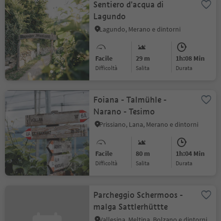
Sentiero d'acqua di
Lagundo
Lagundo, Merano e dintorni
Facile
29 m
1h:08 Min
Difficoltà
Salita
durata
Foiana - Talmühle -
Narano - Tesimo
Prissiano, Lana, Merano e dintorni
Facile
80 m
1h:04 Min
Difficoltà
Salita
durata
Parcheggio Schermoos -
malga Sattlerhüttte
Vallesina, Meltina, Bolzano e dintorni