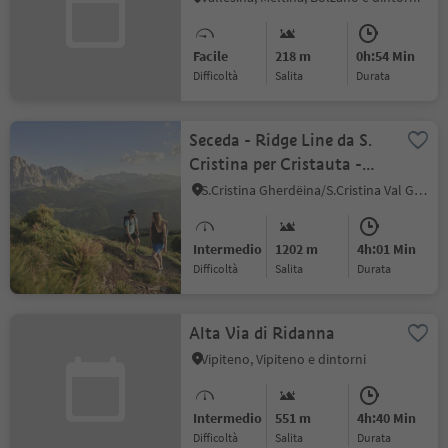
Facile
218 m
0h:54 Min
Difficoltà
Salita
durata
Seceda - Ridge Line da S.
Cristina per Cristauta -
Sëurasas e Pic
S.Cristina Gherdëina/S.Cristina Val Gardena, Santa Cristina Val Gardena, Regione dolomitica Val Gardena
Intermedio
1202 m
4h:01 Min
Difficoltà
Salita
durata
Alta Via di Ridanna
Vipiteno, Vipiteno e dintorni
Intermedio
551 m
4h:40 Min
Difficoltà
Salita
durata