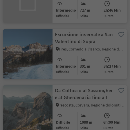
Intermedio
727 m
2h:46 Min
Difficoltà
Salita
durata
Escursione invernale a San
Valentino di Sopra
Tires, Cornedo all'Isarco, Regione dolomitica Val d'Ega
Intermedio
391 m
3h:27 Min
Difficoltà
Salita
durata
Da Colfosco al Sassongher
e al Gherdenacia fino a La
Villa
Pescosta, Corvara, Regione dolomitica Alta Badia
Difficile
1088 m
6h:00 Min
Difficoltà
Salita
durata