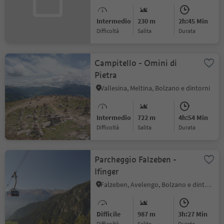
Intermedio
230 m
2h:45 Min
Difficoltà
Salita
durata
Campitello - Omini di
Pietra
Vallesina, Meltina, Bolzano e dintorni
Intermedio
722 m
4h:54 Min
Difficoltà
Salita
durata
Parcheggio Falzeben -
Ifinger
Falzeben, Avelengo, Bolzano e dintorni
Difficile
987 m
3h:27 Min
Difficoltà
Salita
durata