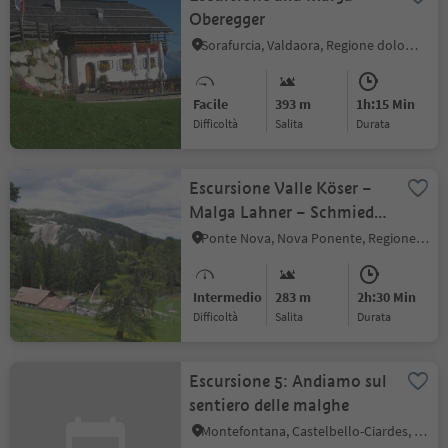
Oberegger
Sorafurcia, Valdaora, Regione dolomitica Plan de Corones
Facile
393 m
1h:15 Min
Difficoltà
Salita
durata
Escursione Valle Köser –
Malga Lahner – Schmieder
– Schönrast/Bel Riposo
Ponte Nova, Nova Ponente, Regione dolomitica Val d'Ega
Intermedio
283 m
2h:30 Min
Difficoltà
Salita
durata
Escursione 5: Andiamo sul
sentiero delle malghe
Montefontana, Castelbello-Ciardes, Val Venosta