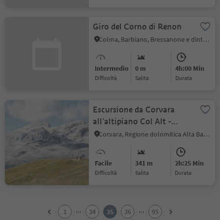
Giro del Corno di Renon
Colma, Barbiano, Bressanone e dintorni
Intermedio
0 m
4h:00 Min
Difficoltà
Salita
durata
Escursione da Corvara
all’altipiano Col Alt -
Pralongiá
Corvara, Regione dolomitica Alta Badia
Facile
341 m
2h:25 Min
Difficoltà
Salita
durata
1
2
...
...
1
34
35
36
95
3