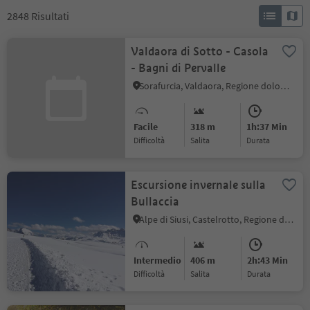
2848
Risultati
Valdaora di Sotto - Casola
- Bagni di Pervalle
Sorafurcia, Valdaora, Regione dolomitica Plan de Corones
Facile
318 m
1h:37 Min
Difficoltà
Salita
durata
Escursione invernale sulla
Bullaccia
Alpe di Siusi, Castelrotto, Regione dolomitica Alpe di Siusi
Intermedio
406 m
2h:43 Min
Difficoltà
Salita
durata