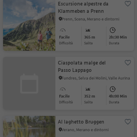
Escursione alpestre da
Klammeben a Prenn
Prenn, Scena, Merano e dintorni
Facile
365 m
2h:30 Min
Difficoltà
Salita
durata
Ciaspolata malge del
Passo Lappago
Fundres, Selva dei Molini, Valle Aurina
Facile
352 m
4h:00 Min
Difficoltà
Salita
durata
Al laghetto Bruggen
Verano, Merano e dintorni