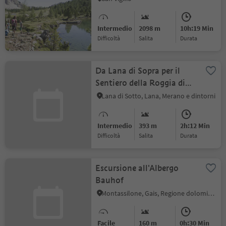
Intermedio
2098 m
10h:19 Min
Difficoltà
Salita
durata
Da Lana di Sopra per il
Sentiero della Roggia di
Brandis e la via crucis a
Lana di Sotto, Lana, Merano e dintorni
Tesimo
Intermedio
393 m
2h:12 Min
Difficoltà
Salita
durata
Escursione all'Albergo
Bauhof
Montassilone, Gais, Regione dolomitica Plan de Corones
Facile
160 m
0h:30 Min