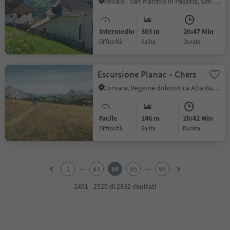
Novale - San Martino in Passiria, San Martino in Passiria, Merano e dintorni
Intermedio
303 m
2h:47 Min
Difficoltà
Salita
durata
Escursione Planac - Cherz
Corvara, Regione dolomitica Alta Badia
Facile
246 m
2h:42 Min
Difficoltà
Salita
durata
1
2
...
...
1
83
84
85
95
3
4
2491 - 2520 di 2832 risultati
5
6
7
8