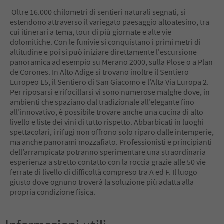
9
Oltre 16.000 chilometri di sentieri naturali segnati, si
10
estendono attraverso il variegato paesaggio altoatesino, tra
11
cui itinerari a tema, tour di più giornate e alte vie
12
dolomitiche. Con le funivie si conquistano i primi metri di
13
altitudine e poi si può iniziare direttamente l'escursione
14
panoramica ad esempio su Merano 2000, sulla Plose o a Plan
15
de Corones. In Alto Adige si trovano inoltre il Sentiero
16
Europeo E5, il Sentiero di San Giacomo e l’Alta Via Europa 2.
17
Per riposarsi e rifocillarsi vi sono numerose malghe dove, in
18
ambienti che spaziano dal tradizionale all’elegante fino
19
all’innovativo, è possibile trovare anche una cucina di alto
20
livello e liste dei vini di tutto rispetto. Abbarbicati in luoghi
21
spettacolari, i rifugi non offrono solo riparo dalle intemperie,
22
ma anche panorami mozzafiato. Professionisti e principianti
23
dell’arrampicata potranno sperimentare una straordinaria
24
esperienza a stretto contatto con la roccia grazie alle 50 vie
25
ferrate di livello di difficoltà compreso tra A ed F. Il luogo
26
giusto dove ognuno troverà la soluzione più adatta alla
27
propria condizione fisica.
28
29
30