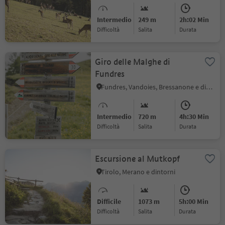
Intermedio
249 m
2h:02 Min
Difficoltà
Salita
durata
Giro delle Malghe di
Fundres
Fundres, Vandoies, Bressanone e dintorni
Intermedio
720 m
4h:30 Min
Difficoltà
Salita
durata
Escursione al Mutkopf
Tirolo, Merano e dintorni
Difficile
1073 m
5h:00 Min
Difficoltà
Salita
durata