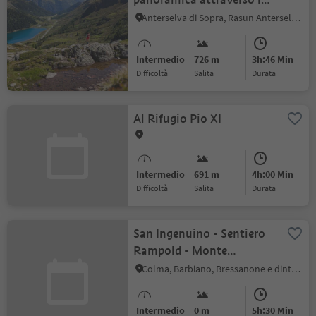
Malga Steinzger e il
Anterselva di Sopra, Rasun Anterselva, Regione dolomitica Plan de Corones
Vogelgrand fino al Passo
Stalle
Intermedio
726 m
3h:46 Min
Difficoltà
Salita
durata
Al Rifugio Pio XI
Intermedio
691 m
4h:00 Min
Difficoltà
Salita
durata
San Ingenuino - Sentiero
Rampold - Monte
Heidrichsberg
Colma, Barbiano, Bressanone e dintorni
Intermedio
0 m
5h:30 Min