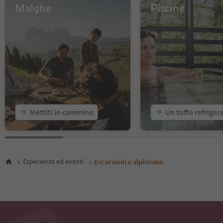
Malghe
Piscine
54
55
56
57
58
59
60
61
62
63
64
Mettiti in cammino
Un tuffo refriger
65
66
67
68
69
Esperienze ed eventi
Escursioni e alpinismo
70
71
72
73
74
75