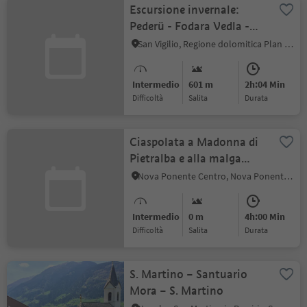
Escursione invernale:
Pederü - Fodara Vedla -
Senes
San Vigilio, Regione dolomitica Plan de Corones
Intermedio
601 m
2h:04 Min
Difficoltà
Salita
durata
Ciaspolata a Madonna di
Pietralba e alla malga
Laab
Nova Ponente Centro, Nova Ponente, Regione dolomitica Val d'Ega
Intermedio
0 m
4h:00 Min
Difficoltà
Salita
durata
S. Martino – Santuario
Mora – S. Martino