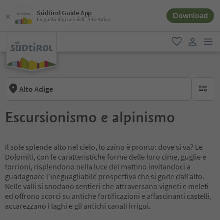
Südtirol Guide App
Download
La guida digitale dell´Alto Adige
men
favoriti
user lin
Alto Adige
nessun f
Escursionismo e alpinismo
Il sole splende alto nel cielo, lo zaino è pronto: dove si va? Le
Dolomiti, con le caratteristiche forme delle loro cime, guglie e
torrioni, risplendono nella luce del mattino invitandoci a
guadagnare l’ineguagliabile prospettiva che si gode dall’alto.
Nelle valli si snodano sentieri che attraversano vigneti e meleti
ed offrono scorci su antiche fortificazioni e affascinanti castelli,
accarezzano i laghi e gli antichi canali irrigui.