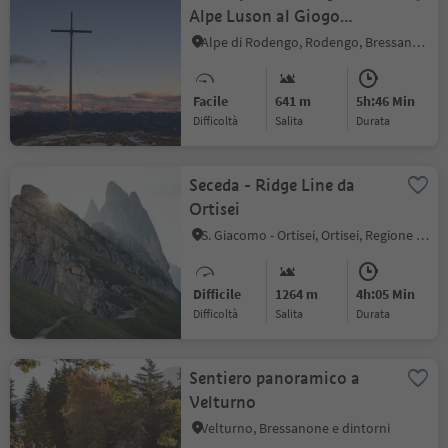
Alpe Luson al Giogo
d’Asta (Astjoch)
Alpe di Rodengo, Rodengo, Bressanone e dintorni
Facile
641 m
5h:46 Min
Difficoltà
Salita
durata
Seceda - Ridge Line da
Ortisei
S. Giacomo - Ortisei, Ortisei, Regione dolomitica Val Gardena
Difficile
1264 m
4h:05 Min
Difficoltà
Salita
durata
Sentiero panoramico a
Velturno
Velturno, Bressanone e dintorni