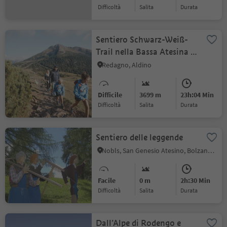
Difficoltà
Salita
durata
Sentiero Schwarz-Weiß-
Trail nella Bassa Atesina -
Direzione Corno Nero
Redagno, Aldino
Difficile
3699 m
23h:04 Min
Difficoltà
Salita
durata
Sentiero delle leggende
Nobls, San Genesio Atesino, Bolzano e dintorni
Facile
0 m
2h:30 Min
Difficoltà
Salita
durata
Dall’Alpe di Rodengo e