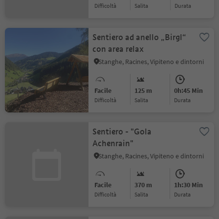
Difficoltà
Salita
durata
Sentiero ad anello „Birgl“
con area relax
Stanghe, Racines, Vipiteno e dintorni
Facile
125 m
0h:45 Min
Difficoltà
Salita
durata
Sentiero - "Gola
Achenrain"
Stanghe, Racines, Vipiteno e dintorni
Facile
370 m
1h:30 Min
Difficoltà
Salita
durata