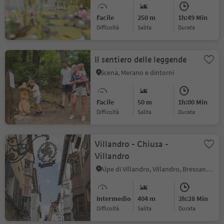
Facile
250 m
1h:49 Min
Difficoltà
Salita
durata
Il sentiero delle leggende
Scena, Merano e dintorni
Facile
50 m
1h:00 Min
Difficoltà
Salita
durata
Villandro - Chiusa -
Villandro
Alpe di Villandro, Villandro, Bressanone e dintorni
Intermedio
404 m
2h:28 Min
Difficoltà
Salita
durata