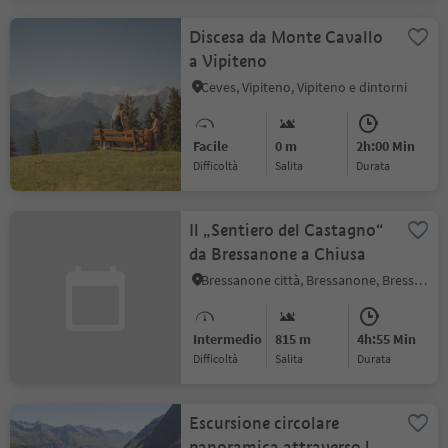
Discesa da Monte Cavallo
a Vipiteno
Ceves, Vipiteno, Vipiteno e dintorni
Facile
0 m
2h:00 Min
Difficoltà
Salita
durata
Il „Sentiero del Castagno“
da Bressanone a Chiusa
Bressanone città, Bressanone, Bressanone e dintorni
Intermedio
815 m
4h:55 Min
Difficoltà
Salita
durata
Escursione circolare
panoramica attraverso la