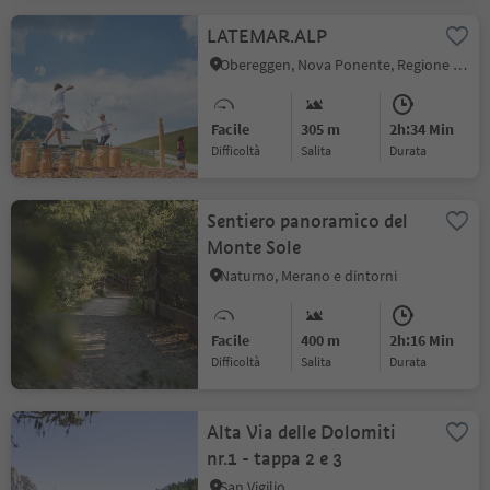
LATEMAR.ALP
Obereggen, Nova Ponente, Regione dolomitica Val d'Ega
Facile
305 m
2h:34 Min
Difficoltà
Salita
durata
Sentiero panoramico del
Monte Sole
Naturno, Merano e dintorni
Facile
400 m
2h:16 Min
Difficoltà
Salita
durata
Alta Via delle Dolomiti
nr.1 - tappa 2 e 3
San Vigilio