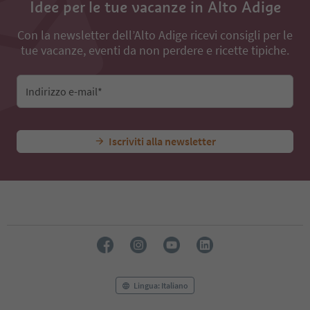
Idee per le tue vacanze in Alto Adige
76
77
78
Con la newsletter dell’Alto Adige ricevi consigli per le
79
tue vacanze, eventi da non perdere e ricette tipiche.
80
81
82
Indirizzo e-mail*
83
84
85
Iscriviti alla newsletter
86
87
88
89
90
91
92
93
94
95
Lingua: Italiano