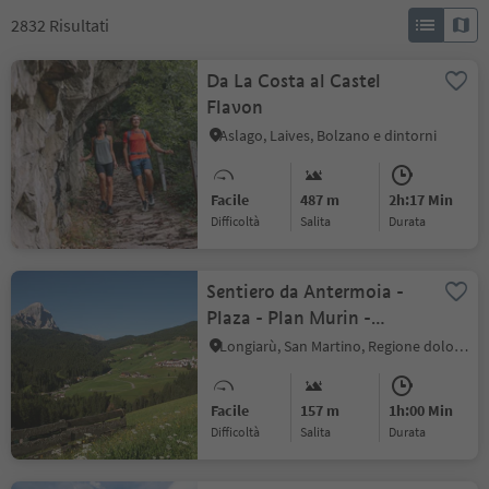
2832
Risultati
Da La Costa al Castel
Flavon
Aslago, Laives, Bolzano e dintorni
Facile
487 m
2h:17 Min
Difficoltà
Salita
durata
Sentiero da Antermoia -
Plaza - Plan Murin -
Fidelis - Antermoia
Longiarù, San Martino, Regione dolomitica Plan de Corones
Facile
157 m
1h:00 Min
Difficoltà
Salita
durata