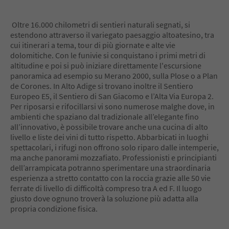
8
9
Oltre 16.000 chilometri di sentieri naturali segnati, si
10
estendono attraverso il variegato paesaggio altoatesino, tra
11
cui itinerari a tema, tour di più giornate e alte vie
12
dolomitiche. Con le funivie si conquistano i primi metri di
13
altitudine e poi si può iniziare direttamente l'escursione
14
panoramica ad esempio su Merano 2000, sulla Plose o a Plan
15
de Corones. In Alto Adige si trovano inoltre il Sentiero
16
Europeo E5, il Sentiero di San Giacomo e l’Alta Via Europa 2.
17
Per riposarsi e rifocillarsi vi sono numerose malghe dove, in
18
ambienti che spaziano dal tradizionale all’elegante fino
19
all’innovativo, è possibile trovare anche una cucina di alto
20
livello e liste dei vini di tutto rispetto. Abbarbicati in luoghi
21
spettacolari, i rifugi non offrono solo riparo dalle intemperie,
22
ma anche panorami mozzafiato. Professionisti e principianti
23
dell’arrampicata potranno sperimentare una straordinaria
24
esperienza a stretto contatto con la roccia grazie alle 50 vie
25
ferrate di livello di difficoltà compreso tra A ed F. Il luogo
26
giusto dove ognuno troverà la soluzione più adatta alla
27
propria condizione fisica.
28
29