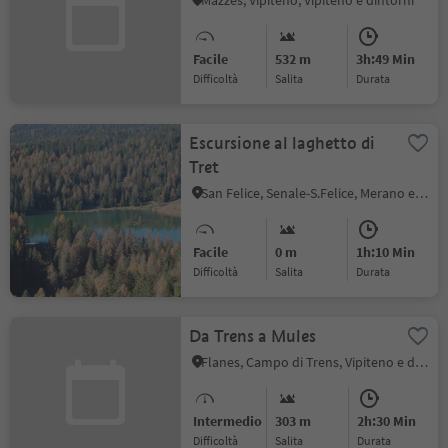
Mazzes, Vipiteno, Vipiteno e dintorni
Facile
532 m
3h:49 Min
Difficoltà
Salita
durata
Escursione al laghetto di
Tret
San Felice, Senale-S.Felice, Merano e dintorni
Facile
0 m
1h:10 Min
Difficoltà
Salita
durata
Da Trens a Mules
Flanes, Campo di Trens, Vipiteno e dintorni
Intermedio
303 m
2h:30 Min
Difficoltà
Salita
durata