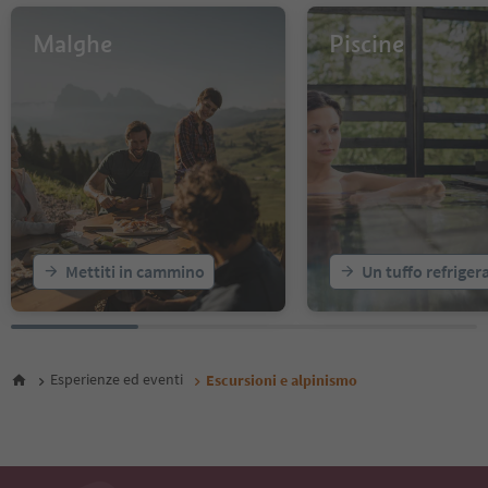
52
53
Malghe
Piscine
54
55
56
57
58
59
60
61
62
63
64
Mettiti in cammino
Un tuffo refriger
65
66
67
68
69
Esperienze ed eventi
Escursioni e alpinismo
70
71
72
73
74