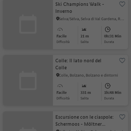
Ski Champions Walk -
Inverno
Selva/Sëlva, Selva di Val Gardena, Regione dolomitica Val Gardena
Facile
21 m
0h:31 Min
Difficoltà
Salita
durata
Colle: Il lato nord del
Colle
Colle, Bolzano, Bolzano e dintorni
Facile
331 m
1h:48 Min
Difficoltà
Salita
durata
Escursione con le ciaspole:
Schermoos - Möltner