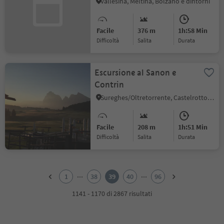
Joch
Vallesina, Meltina, Bolzano e dintorni
Facile
376 m
1h:58 Min
Difficoltà
Salita
durata
Escursione al Sanon e
Contrin
Sureghes/Oltretorrente, Castelrotto, Regione dolomitica Alpe di Siusi
Facile
208 m
1h:51 Min
Difficoltà
Salita
durata
1
2
...
...
1
38
39
40
96
3
4
1141 - 1170 di 2867 risultati
5
6
7