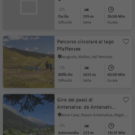
Facile
199 m
2h:00 Min
Difficoltà
Salita
durata
Percorso circolare al lago
Pfaffensee
Burgusio, Malles, Val Venosta
Difficile
1033 m
6h:00 Min
Difficoltà
Salita
durata
Giro dei paesi di
Anterselva: da Anterselva
di Mezzo ad Anterselva di
Nove Case, Rasun Anterselva, Regione dolomitica Plan de Corones
Sopra e ritorno
Intermedio
223 m
1h:37 Min