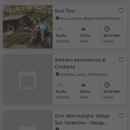
Sissi Tour
Nova Levante, Regione dolomitica Val d'Ega
Facile
229 m
3h:10 Min
Difficoltà
Salita
durata
Sentiero panoramico di
Coldrano
Coldrano, Laces, Val Venosta
Facile
250 m
2h:30 Min
Difficoltà
Salita
durata
Giro delle malghe: Malga
San Valentino - Malga
Brugger