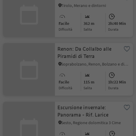
Tirolo, Merano e dintorni
Facile
362 m
2h:40 Min
Difficoltà
Salita
durata
Renon: Da Collalbo alle
Piramidi di Terra
Soprabolzano, Renon, Bolzano e dintorni
Facile
115 m
1h:22 Min
Difficoltà
Salita
durata
Escursione invernale:
Panorama - Rif. Larice
Sesto, Regione dolomitica 3 Cime