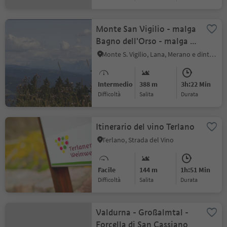
Monte San Vigilio - malga
Bagno dell'Orso - malga di
Naturno
Monte S. Vigilio, Lana, Merano e dintorni
Intermedio
388 m
3h:22 Min
Difficoltà
Salita
durata
Itinerario del vino Terlano
Terlano, Strada del Vino
Facile
144 m
1h:51 Min
Difficoltà
Salita
durata
Valdurna - Großalmtal -
Forcella di San Cassiano