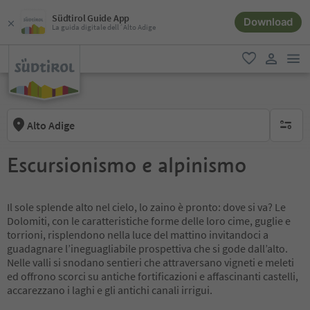
Südtirol Guide App
Download
La guida digitale dell´Alto Adige
men
favoriti
user lin
Alto Adige
nessun f
Escursionismo e alpinismo
Il sole splende alto nel cielo, lo zaino è pronto: dove si va? Le
Dolomiti, con le caratteristiche forme delle loro cime, guglie e
torrioni, risplendono nella luce del mattino invitandoci a
guadagnare l’ineguagliabile prospettiva che si gode dall’alto.
Nelle valli si snodano sentieri che attraversano vigneti e meleti
ed offrono scorci su antiche fortificazioni e affascinanti castelli,
accarezzano i laghi e gli antichi canali irrigui.