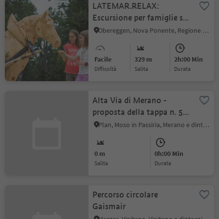
LATEMAR.RELAX:
Escursione per famiglie sul
sentiero delle lumache
Obereggen, Nova Ponente, Regione dolomitica Val d'Ega
Latemar.Relax
Facile
329 m
2h:00 Min
Difficoltà
Salita
durata
Alta Via di Merano -
proposta della tappa n. 5:
Da Plan a Montaccio
Plan, Moso in Passiria, Merano e dintorni
0 m
0h:00 Min
Salita
durata
Percorso circolare
Gaismair