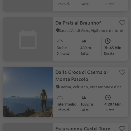
Difficoltà
Salita
durata
Da Prati al Braunhof
Sasso, Val di Vizze, Vipiteno e dintorni
Facile
450 m
2h:45 Min
Difficoltà
Salita
durata
Dalla Croce di Caerna al
Monte Pascolo
Caerna, Velturno, Bressanone e dintorni
Intermedio
1032 m
4h:07 Min
Difficoltà
Salita
durata
Escursione a Castel Torre