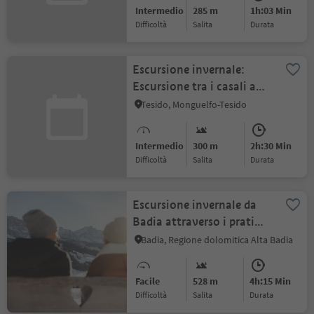
Intermedio
285 m
1h:03 Min
Difficoltà
Salita
durata
Escursione invernale:
Escursione tra i casali a
Tesido
Tesido, Monguelfo-Tesido
Intermedio
300 m
2h:30 Min
Difficoltà
Salita
durata
Escursione invernale da
Badia attraverso i prati
dell'Armentara
Badia, Regione dolomitica Alta Badia
Facile
528 m
4h:15 Min
Difficoltà
Salita
durata