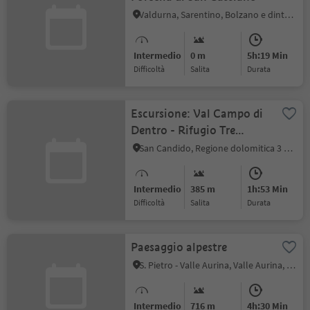
Valdurna, Sarentino, Bolzano e dintorni
Intermedio
0 m
5h:19 Min
Difficoltà
Salita
durata
Escursione: Val Campo di
Dentro - Rifugio Tre
Scarperi
San Candido, Regione dolomitica 3 Cime
Intermedio
385 m
1h:53 Min
Difficoltà
Salita
durata
Paesaggio alpestre
S. Pietro - Valle Aurina, Valle Aurina, Valle Aurina
Intermedio
716 m
4h:30 Min