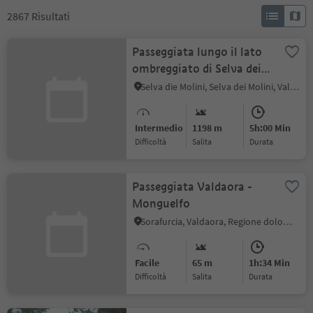
2867
Risultati
Passeggiata lungo il lato
ombreggiato di Selva dei
Molini
Selva die Molini, Selva dei Molini, Valle Aurina
Intermedio
1198 m
5h:00 Min
Difficoltà
Salita
durata
Passeggiata Valdaora -
Monguelfo
Sorafurcia, Valdaora, Regione dolomitica Plan de Corones
Facile
65 m
1h:34 Min
Difficoltà
Salita
durata