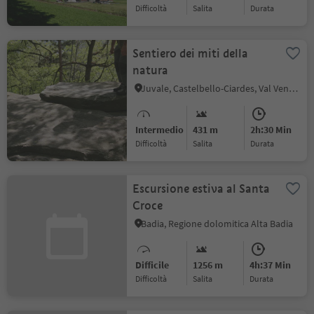
Difficoltà
Salita
durata
Sentiero dei miti della
natura
Juvale, Castelbello-Ciardes, Val Venosta
Intermedio
431 m
2h:30 Min
Difficoltà
Salita
durata
Escursione estiva al Santa
Croce
Badia, Regione dolomitica Alta Badia
Difficile
1256 m
4h:37 Min
Difficoltà
Salita
durata