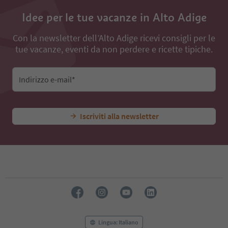
75
Idee per le tue vacanze in Alto Adige
76
77
78
Con la newsletter dell’Alto Adige ricevi consigli per le
79
tue vacanze, eventi da non perdere e ricette tipiche.
80
81
82
Indirizzo e-mail*
83
84
85
Iscriviti alla newsletter
86
87
88
89
90
91
92
93
94
95
96
Lingua: Italiano