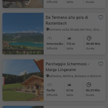
Difficoltà
Salita
durata
Da Termeno alla gola di
Rastenbach
Termeno sulla Strada del Vino, Strada del Vino
Intermedio
776 m
4h:40 Min
Difficoltà
Salita
durata
Parcheggio Schermoos -
Malga Lingeralm
Vallesina, Meltina, Bolzano e dintorni
Facile
67 m
0h:39 Min
Difficoltà
Salita
durata