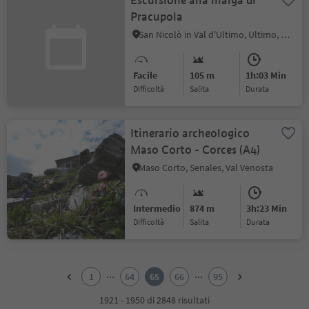
Escursione alla malga di
Pracupola
San Nicolò in Val d'Ultimo, Ultimo, Merano e dintorni
Facile
105 m
1h:03 Min
Difficoltà
Salita
durata
Itinerario archeologico
Maso Corto - Corces (A4)
Maso Corto, Senales, Val Venosta
Intermedio
874 m
3h:23 Min
Difficoltà
Salita
durata
1
2
...
...
1
64
65
66
95
3
4
1921 - 1950 di 2848 risultati