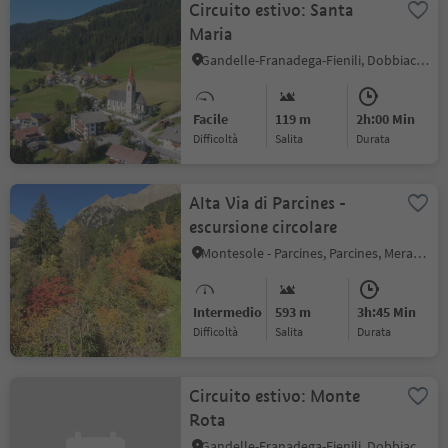
Circuito estivo: Santa
Maria
Gandelle-Franadega-Fienili, Dobbiaco, Regione dolomitica 3 Cime
Facile
119 m
2h:00 Min
Difficoltà
Salita
durata
Alta Via di Parcines -
escursione circolare
Montesole - Parcines, Parcines, Merano e dintorni
Intermedio
593 m
3h:45 Min
Difficoltà
Salita
durata
Circuito estivo: Monte
Rota
Gandelle-Franadega-Fienili, Dobbiaco, Regione dolomitica 3 Cime