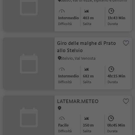
Sasso, Val di Vizze, Vipiteno e dintorni
Intermedio
403 m
1h:43 Min
Difficoltà
Salita
durata
Giro delle malghe di Prato
allo Stelvio
Stelvio, Val Venosta
Intermedio
682 m
4h:15 Min
Difficoltà
Salita
durata
LATEMAR.METEO
Facile
150 m
0h:45 Min
Difficoltà
Salita
durata