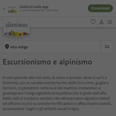
Südtirol Guide App
Download
La guida digitale dell´Alto Adige
men
favoriti
user lin
Alto Adige
nessun f
Escursionismo e alpinismo
Il sole splende alto nel cielo, lo zaino è pronto: dove si va? Le
Dolomiti, con le caratteristiche forme delle loro cime, guglie e
torrioni, risplendono nella luce del mattino invitandoci a
guadagnare l’ineguagliabile prospettiva che si gode dall’alto.
Nelle valli si snodano sentieri che attraversano vigneti e meleti
ed offrono scorci su antiche fortificazioni e affascinanti castelli,
accarezzano i laghi e gli antichi canali irrigui.