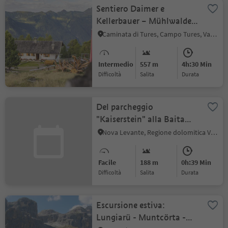
Sentiero Daimer e
Kellerbauer – Mühlwalder
Jöchl [giogo] –
Caminata di Tures, Campo Tures, Valle Aurina
Weizgruber Alm [malga] –
Selva dei Molini
Intermedio
557 m
4h:30 Min
(Pietersteiner Alm
Difficoltà
Salita
durata
[malga]) – Molini di Tures
Del parcheggio
"Kaiserstein" alla Baita
Masaré
Nova Levante, Regione dolomitica Val d'Ega
Facile
188 m
0h:39 Min
Difficoltà
Salita
durata
Escursione estiva:
Lungiarü - Muntcörta -