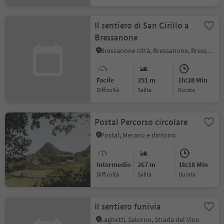
Il sentiero di San Cirillo a
Bressanone
Bressanone città, Bressanone, Bressanone e dintorni
Facile
291 m
1h:38 Min
Difficoltà
Salita
durata
Postal Percorso circolare
Postal, Merano e dintorni
Intermedio
267 m
1h:18 Min
Difficoltà
Salita
durata
Il sentiero funivia
Laghetti, Salorno, Strada del Vino