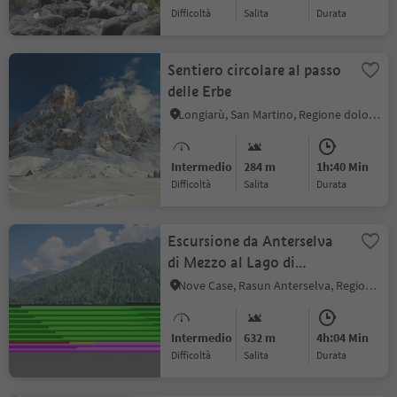
Difficoltà
Salita
durata
Sentiero circolare al passo
delle Erbe
Longiarù, San Martino, Regione dolomitica Plan de Corones
Intermedio
284 m
1h:40 Min
Difficoltà
Salita
durata
Escursione da Anterselva
di Mezzo al Lago di
Anterselva
Nove Case, Rasun Anterselva, Regione dolomitica Plan de Corones
Intermedio
632 m
4h:04 Min
Difficoltà
Salita
durata