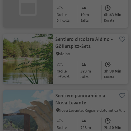
Facile
19 m
0h:43 Min
Difficoltà
Salita
durata
Sentiero circolare Aldino -
Göllerspitz-Setz
Aldino
Facile
379 m
3h:38 Min
Difficoltà
Salita
durata
Sentiero panoramico a
Nova Levante
Nova Levante, Regione dolomitica Val d'Ega
Facile
248 m
2h:10 Min