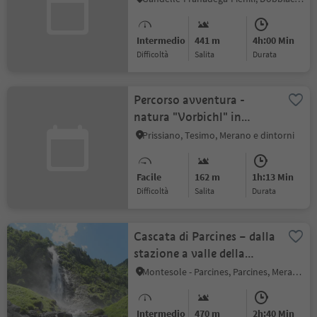
Intermedio
441 m
4h:00 Min
Difficoltà
Salita
durata
Percorso avventura -
natura "Vorbichl" in
inverno
Prissiano, Tesimo, Merano e dintorni
Facile
162 m
1h:13 Min
Difficoltà
Salita
durata
Cascata di Parcines – dalla
stazione a valle della
funivia Texelbahn
Montesole - Parcines, Parcines, Merano e dintorni
Intermedio
470 m
2h:40 Min