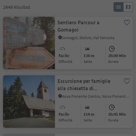
2848
Risultati
Sentiero Parcour a
Gomagoi
Gomagoi, Stelvio, Val Venosta
Facile
138 m
2h:00 Min
Difficoltà
Salita
durata
Escursione per famiglie
alla chiesetta di
Sant'Elena
Nova Ponente Centro, Nova Ponente, Regione dolomitica Val d'Ega
Facile
114 m
1h:45 Min
Difficoltà
Salita
durata