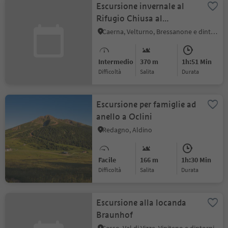
Escursione invernale al
Rifugio Chiusa al
Campaccio
Caerna, Velturno, Bressanone e dintorni
Intermedio
370 m
1h:51 Min
Difficoltà
Salita
durata
Escursione per famiglie ad
anello a Oclini
Redagno, Aldino
Facile
166 m
1h:30 Min
Difficoltà
Salita
durata
Escursione alla locanda
Braunhof