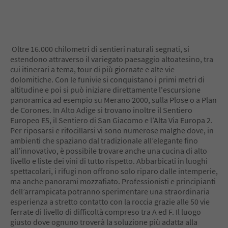
5
6
7
8
9
Oltre 16.000 chilometri di sentieri naturali segnati, si
10
estendono attraverso il variegato paesaggio altoatesino, tra
11
cui itinerari a tema, tour di più giornate e alte vie
12
dolomitiche. Con le funivie si conquistano i primi metri di
13
altitudine e poi si può iniziare direttamente l'escursione
14
panoramica ad esempio su Merano 2000, sulla Plose o a Plan
15
de Corones. In Alto Adige si trovano inoltre il Sentiero
16
Europeo E5, il Sentiero di San Giacomo e l’Alta Via Europa 2.
17
Per riposarsi e rifocillarsi vi sono numerose malghe dove, in
18
ambienti che spaziano dal tradizionale all’elegante fino
19
all’innovativo, è possibile trovare anche una cucina di alto
20
livello e liste dei vini di tutto rispetto. Abbarbicati in luoghi
21
spettacolari, i rifugi non offrono solo riparo dalle intemperie,
22
ma anche panorami mozzafiato. Professionisti e principianti
23
dell’arrampicata potranno sperimentare una straordinaria
24
esperienza a stretto contatto con la roccia grazie alle 50 vie
25
ferrate di livello di difficoltà compreso tra A ed F. Il luogo
26
giusto dove ognuno troverà la soluzione più adatta alla
27