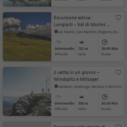
Escursione estiva:
Lungiarü - Val di Murins -
Vaciara
San Martin, San Martino, Regione dolomitica Plan de Corones
Intermedio
782 m
2h:49 Min
Difficoltà
Salita
durata
2 vette in un giorno –
Windspitz e Mittager
Falzeben, Avelengo, Merano e dintorni
Intermedio
300 m
5h:30 Min
Difficoltà
Salita
durata