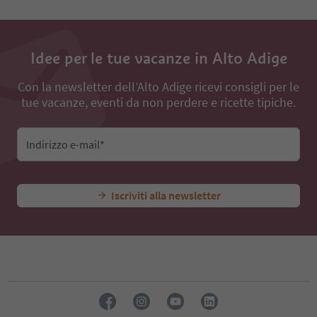
72
73
74
75
Idee per le tue vacanze in Alto Adige
76
77
78
Con la newsletter dell’Alto Adige ricevi consigli per le
79
tue vacanze, eventi da non perdere e ricette tipiche.
80
81
82
Indirizzo e-mail*
83
84
85
Iscriviti alla newsletter
86
87
88
89
90
91
92
93
94