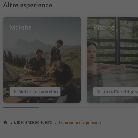
50
Altre esperienze
51
52
53
Malghe
Piscine
54
55
56
57
58
59
60
61
62
63
64
Mettiti in cammino
Un tuffo refriger
65
66
67
68
69
Esperienze ed eventi
Escursioni e alpinismo
70
71