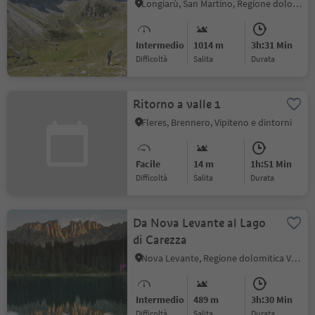
Antersasc
Longiarù, San Martino, Regione dolomitica Plan de Corones
Intermedio
1014 m
3h:31 Min
Difficoltà
Salita
durata
Ritorno a valle 1
Fleres, Brennero, Vipiteno e dintorni
Facile
14 m
1h:51 Min
Difficoltà
Salita
durata
Da Nova Levante al Lago
di Carezza
Nova Levante, Regione dolomitica Val d'Ega
Intermedio
489 m
3h:30 Min
Difficoltà
Salita
durata