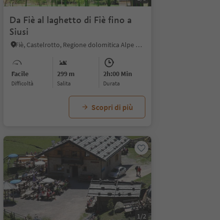
Da Fiè al laghetto di Fiè fino a
Siusi
Fiè, Castelrotto, Regione dolomitica Alpe di Siusi
Facile
299 m
2h:00 Min
Difficoltà
Salita
durata
Scopri di più
1/2