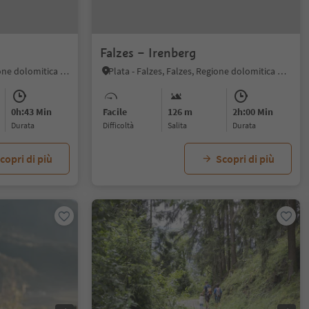
Falzes – Irenberg
Brunico città, Brunico, Regione dolomitica Plan de Corones
Plata - Falzes, Falzes, Regione dolomitica Plan de Corones
0h:43 Min
Facile
126 m
2h:00 Min
durata
Difficoltà
Salita
durata
copri di più
Scopri di più