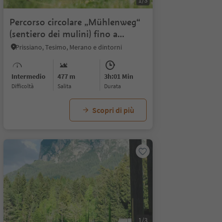
1/3
Percorso circolare „Mühlenweg“
(sentiero dei mulini) fino a
Caprile
Prissiano, Tesimo, Merano e dintorni
Intermedio
477 m
3h:01 Min
Difficoltà
Salita
durata
Scopri di più
1/3