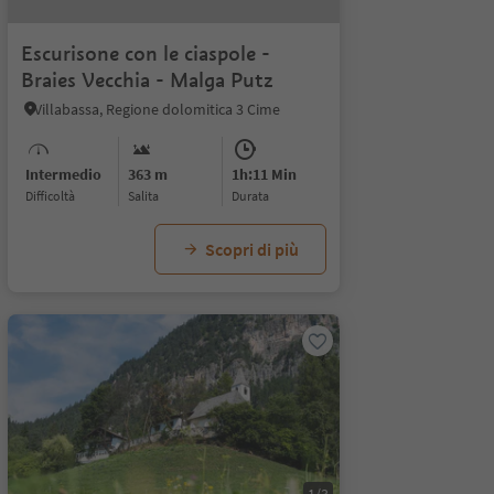
Escurisone con le ciaspole -
Braies Vecchia - Malga Putz
Villabassa, Regione dolomitica 3 Cime
Intermedio
363 m
1h:11 Min
Difficoltà
Salita
durata
Scopri di più