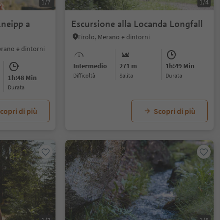
1/7
1/4
neipp a
Escursione alla Locanda Longfall
Tirolo, Merano e dintorni
rano e dintorni
Intermedio
271 m
1h:49 Min
Difficoltà
Salita
durata
1h:48 Min
durata
copri di più
Scopri di più