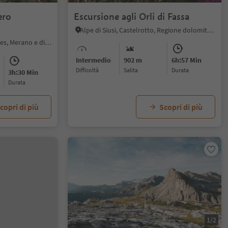
ero
Escursione agli Orli di Fassa
Alpe di Siusi, Castelrotto, Regione dolomitica Alpe di Siusi
Montesole - Parcines, Parcines, Merano e dintorni
Intermedio
902 m
6h:57 Min
Difficoltà
Salita
durata
3h:30 Min
durata
copri di più
Scopri di più
1/2