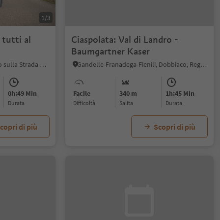
1/3
 tutti al
Ciaspolata: Val di Landro -
Baumgartner Kaser
S. Giuseppe al Lago, Caldaro sulla Strada del Vino, Strada del Vino
Gandelle-Franadega-Fienili, Dobbiaco, Regione dolomitica 3 Cime
0h:49 Min
Facile
340 m
1h:45 Min
durata
Difficoltà
Salita
durata
copri di più
Scopri di più