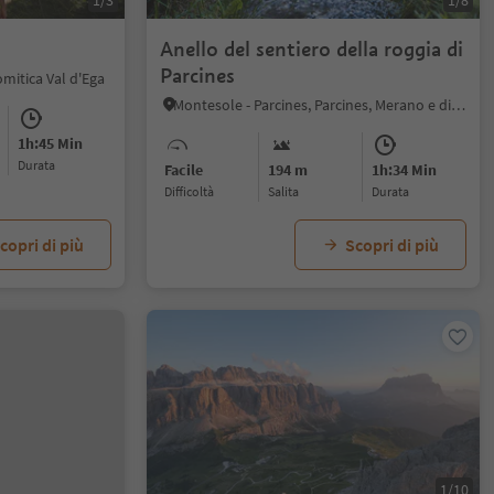
1/3
1/8
Anello del sentiero della roggia di
Parcines
mitica Val d'Ega
Montesole - Parcines, Parcines, Merano e dintorni
1h:45 Min
durata
Facile
194 m
1h:34 Min
Difficoltà
Salita
durata
copri di più
Scopri di più
1/10