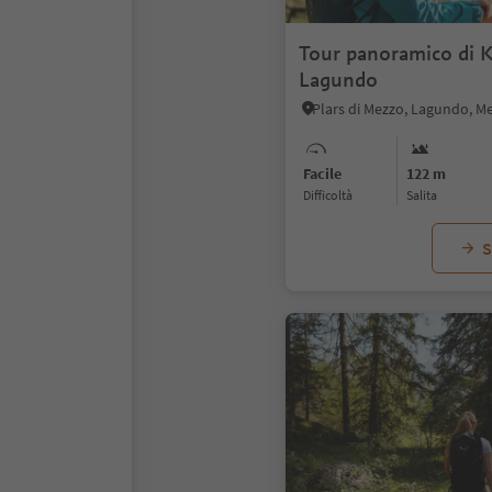
Tour panoramico di K
Lagundo
Plars di Mezzo, Lagundo, Me
Facile
122 m
Difficoltà
Salita
S