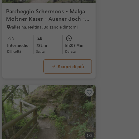
Parcheggio Schermoos - Malga
Möltner Kaser - Auener Joch -
Kreuzjoch
Vallesina, Meltina, Bolzano e dintorni
Intermedio
782 m
5h:07 Min
Difficoltà
Salita
durata
Scopri di più
1/2