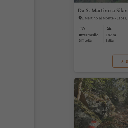
Da S. Martino a Sila
Intermedio
182 m
Difficoltà
Salita
S