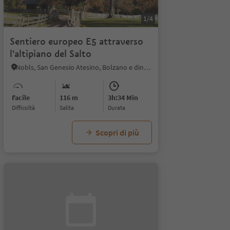
1/4
Sentiero europeo E5 attraverso
l'altipiano del Salto
Nobls, San Genesio Atesino, Bolzano e dintorni
Facile
116 m
3h:34 Min
Difficoltà
Salita
durata
Scopri di più