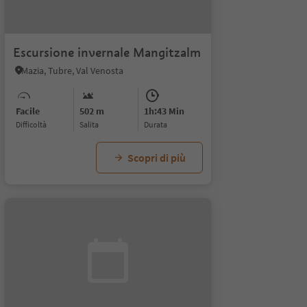
Escursione invernale Mangitzalm
Mazia, Tubre, Val Venosta
Facile
502 m
1h:43 Min
Difficoltà
Salita
durata
Scopri di più