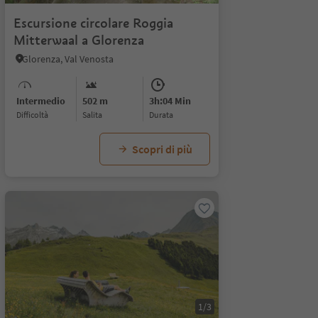
Escursione circolare Roggia
Mitterwaal a Glorenza
Glorenza, Val Venosta
Intermedio
502 m
3h:04 Min
Difficoltà
Salita
durata
Scopri di più
1/3