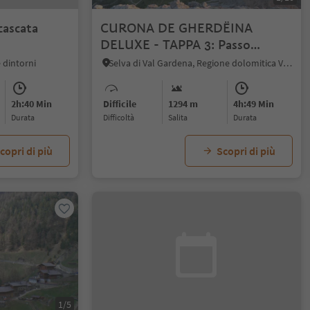
cascata
CURONA DE GHERDËINA
DELUXE - TAPPA 3: Passo
Gardena – Gruppo del Sella –
 dintorni
Selva di Val Gardena, Regione dolomitica Val Gardena
Passo Sella
2h:40 Min
Difficile
1294 m
4h:49 Min
durata
Difficoltà
Salita
durata
copri di più
Scopri di più
1/5