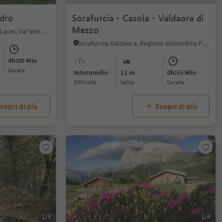
ndro
Sorafurcia - Casola - Valdaora di
Mezzo
S. Martino al Monte - Laces, Laces, Val Venosta
Sorafurcia, Valdaora, Regione dolomitica Plan de Corones
4h:00 Min
durata
Intermedio
12 m
0h:55 Min
Difficoltà
Salita
durata
copri di più
Scopri di più
1/8
1/4