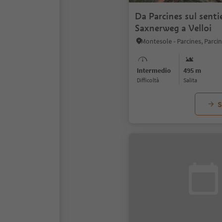
Da Parcines sul senti
Saxnerweg a Velloi
Intermedio
495 m
Difficoltà
Salita
S