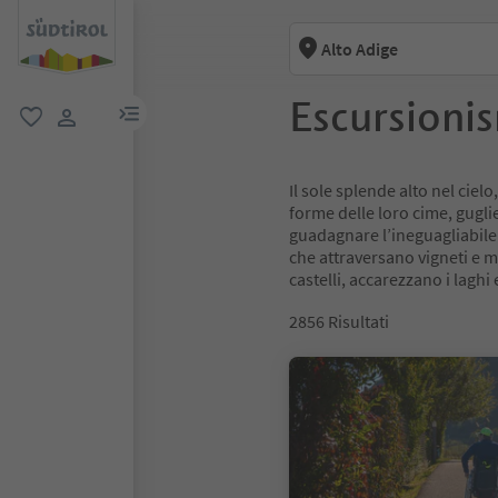
Alto Adige
Escursioni
menu link
favoriti
user link
Il sole splende alto nel cielo
forme delle loro cime, guglie
guadagnare l’ineguagliabile p
che attraversano vigneti e me
castelli, accarezzano i laghi e
2856
Risultati