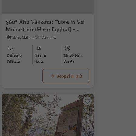
360° Alta Venosta: Tubre in Val
Monastero (Maso Egghof) -
Slingia
Tubre, Malles, Val Venosta
Difficile
918 m
6h:00 Min
Difficoltà
Salita
durata
Scopri di più