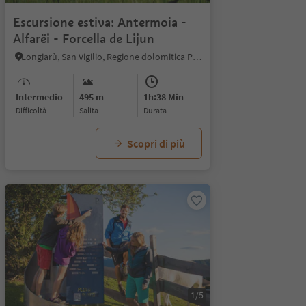
Escursione estiva: Antermoia -
Alfarëi - Forcella de Lijun
Longiarù, San Vigilio, Regione dolomitica Plan de Corones
Intermedio
495 m
1h:38 Min
Difficoltà
Salita
durata
Scopri di più
1/5