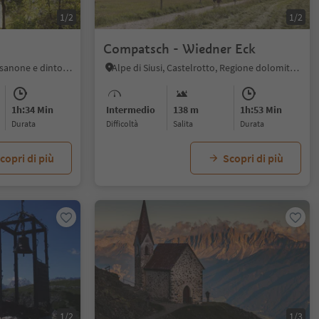
1/2
1/2
Compatsch - Wiedner Eck
Spinga, Rio di Pusteria, Bressanone e dintorni
Alpe di Siusi, Castelrotto, Regione dolomitica Alpe di Siusi
1h:34 Min
Intermedio
138 m
1h:53 Min
durata
Difficoltà
Salita
durata
copri di più
Scopri di più
1/2
1/3