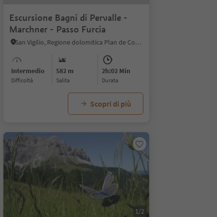
Escursione Bagni di Pervalle -
Marchner - Passo Furcia
San Vigilio, Regione dolomitica Plan de Corones
Intermedio
582 m
2h:02 Min
Difficoltà
Salita
durata
Scopri di più
1/2