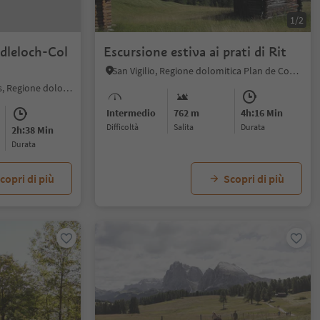
1/2
dleloch-Col
Escursione estiva ai prati di Rit
San Vigilio, Regione dolomitica Plan de Corones
S. Maddalena - Funes, Funes, Regione dolomitica Luson Val di Funes
Intermedio
762 m
4h:16 Min
Difficoltà
Salita
durata
2h:38 Min
durata
copri di più
Scopri di più