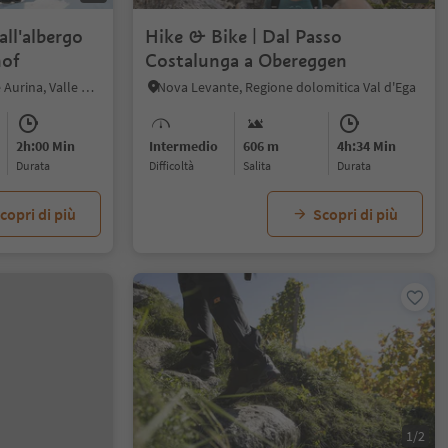
all'albergo
Hike & Bike | Dal Passo
hof
Costalunga a Obereggen
S. Pietro - Valle Aurina, Valle Aurina, Valle Aurina
Nova Levante, Regione dolomitica Val d'Ega
2h:00 Min
Intermedio
606 m
4h:34 Min
durata
Difficoltà
Salita
durata
copri di più
Scopri di più
1/2