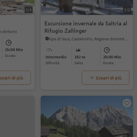
1/4
1/2
Escursione invernale da Saltria al
Rifugio Zallinger
e dintorni
Alpe di Siusi, Castelrotto, Regione dolomitica Alpe di Siusi
1h:08 Min
durata
Intermedio
382 m
2h:40 Min
Difficoltà
Salita
durata
copri di più
Scopri di più