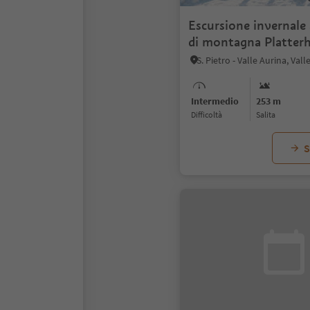
Escursione invernale 
di montagna Platter
Intermedio
253 m
Difficoltà
Salita
S