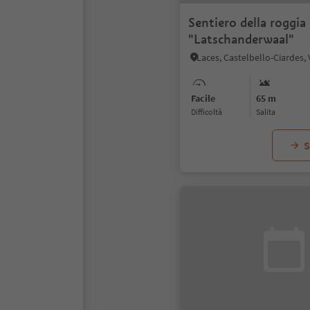
Sentiero della roggia
"Latschanderwaal"
Laces, Castelbello-Ciardes,
Facile
65 m
Difficoltà
Salita
S