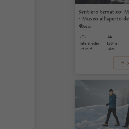
Sentiero tematico: 
- Museo all'aperto de
Guerra Mondiale
Sesto
Intermedio
130 m
Difficoltà
Salita
S