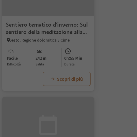
Sentiero tematico d'inverno: Sul
sentiero della meditazione alla
Cappella del bosco
Sesto, Regione dolomitica 3 Cime
Facile
242 m
0h:55 Min
Difficoltà
Salita
durata
Scopri di più