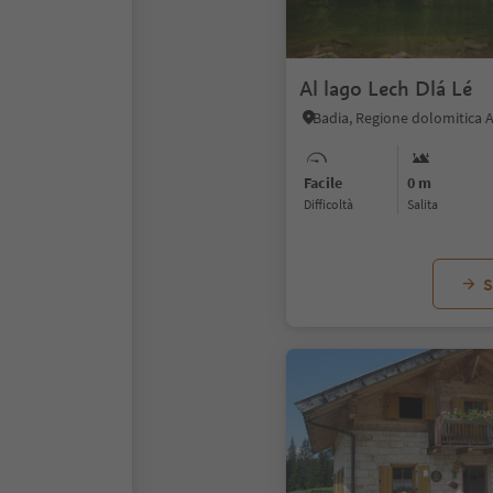
Al lago Lech Dlá Lé
Badia, Regione dolomitica A
Facile
0 m
Difficoltà
Salita
S