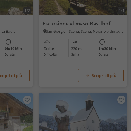
1/2
1/4
Escursione al maso Rastlhof
lta Badia
San Giorgio - Scena, Scena, Merano e dintorni
0h:10 Min
Facile
220 m
1h:30 Min
durata
Difficoltà
Salita
durata
copri di più
Scopri di più