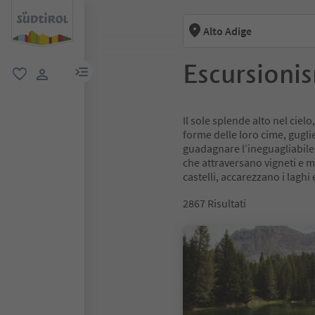
Alto Adige
Escursioni
menu link
favoriti
user link
Il sole splende alto nel cielo
forme delle loro cime, guglie
guadagnare l’ineguagliabile p
che attraversano vigneti e me
castelli, accarezzano i laghi e
2867
Risultati