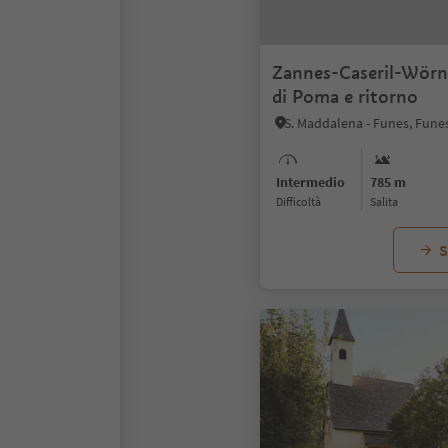
Zannes-Caseril-Wörn
di Poma e ritorno
Intermedio
785 m
Difficoltà
Salita
S