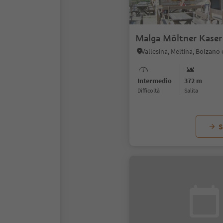
Malga Möltner Kaser
Vallesina, Meltina, Bolzano 
Intermedio
372 m
Difficoltà
Salita
S