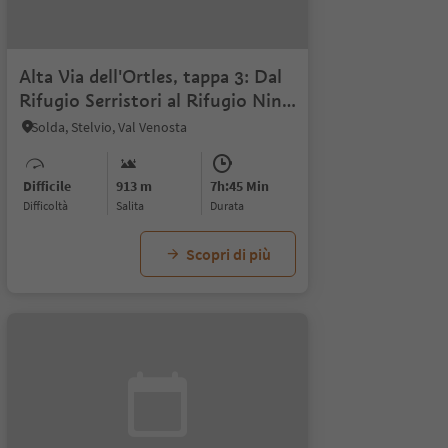
Alta Via dell'Ortles, tappa 3: Dal
Rifugio Serristori al Rifugio Nino
Corsi
Solda, Stelvio, Val Venosta
Difficile
913 m
7h:45 Min
Difficoltà
Salita
durata
Scopri di più