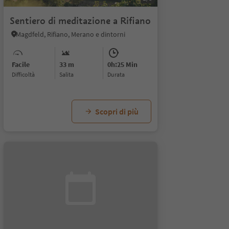
Sentiero di meditazione a Rifiano
Magdfeld, Rifiano, Merano e dintorni
Facile
33 m
0h:25 Min
Difficoltà
Salita
durata
Scopri di più