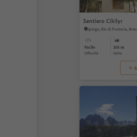
Sentiero Cikilyr
Facile
165 m
Difficoltà
Salita
S