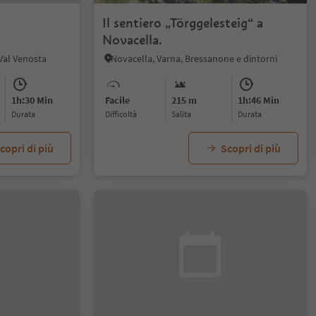
Il sentiero „Törggelesteig“ a
Novacella.
 Val Venosta
Novacella, Varna, Bressanone e dintorni
1h:30 Min
Facile
215 m
1h:46 Min
durata
Difficoltà
Salita
durata
copri di più
Scopri di più