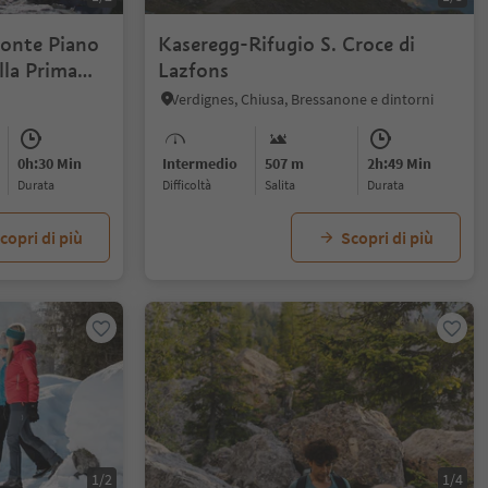
Monte Piano
Kaseregg-Rifugio S. Croce di
lla Prima
Lazfons
Verdignes, Chiusa, Bressanone e dintorni
0h:30 Min
Intermedio
507 m
2h:49 Min
durata
Difficoltà
Salita
durata
copri di più
Scopri di più
1/2
1/4