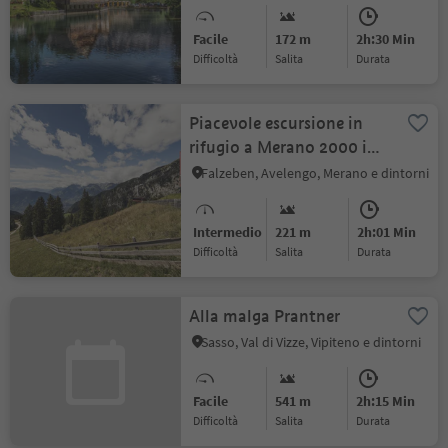
Facile
172 m
2h:30 Min
Difficoltà
Salita
durata
Piacevole escursione in
rifugio a Merano 2000 in
estate
Falzeben, Avelengo, Merano e dintorni
Intermedio
221 m
2h:01 Min
Difficoltà
Salita
durata
Alla malga Prantner
Sasso, Val di Vizze, Vipiteno e dintorni
Facile
541 m
2h:15 Min
Difficoltà
Salita
durata