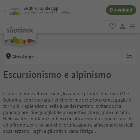
Südtirol Guide App
Download
La guida digitale dell´Alto Adige
men
favoriti
user lin
Alto Adige
nessun f
Escursionismo e alpinismo
Il sole splende alto nel cielo, lo zaino è pronto: dove si va? Le
Dolomiti, con le caratteristiche forme delle loro cime, guglie e
torrioni, risplendono nella luce del mattino invitandoci a
guadagnare l’ineguagliabile prospettiva che si gode dall’alto.
Nelle valli si snodano sentieri che attraversano vigneti e meleti
ed offrono scorci su antiche fortificazioni e affascinanti castelli,
accarezzano i laghi e gli antichi canali irrigui.