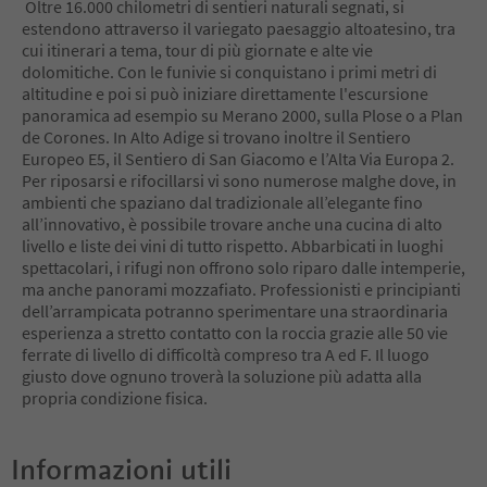
Oltre 16.000 chilometri di sentieri naturali segnati, si
10
estendono attraverso il variegato paesaggio altoatesino, tra
11
cui itinerari a tema, tour di più giornate e alte vie
12
dolomitiche. Con le funivie si conquistano i primi metri di
13
altitudine e poi si può iniziare direttamente l'escursione
14
panoramica ad esempio su Merano 2000, sulla Plose o a Plan
15
de Corones. In Alto Adige si trovano inoltre il Sentiero
16
Europeo E5, il Sentiero di San Giacomo e l’Alta Via Europa 2.
17
Per riposarsi e rifocillarsi vi sono numerose malghe dove, in
18
ambienti che spaziano dal tradizionale all’elegante fino
19
all’innovativo, è possibile trovare anche una cucina di alto
20
livello e liste dei vini di tutto rispetto. Abbarbicati in luoghi
21
spettacolari, i rifugi non offrono solo riparo dalle intemperie,
22
ma anche panorami mozzafiato. Professionisti e principianti
23
dell’arrampicata potranno sperimentare una straordinaria
24
esperienza a stretto contatto con la roccia grazie alle 50 vie
25
ferrate di livello di difficoltà compreso tra A ed F. Il luogo
26
giusto dove ognuno troverà la soluzione più adatta alla
27
propria condizione fisica.
28
29
30
Informazioni utili
31