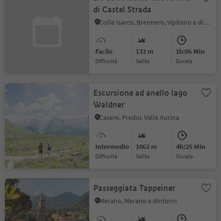
di Castel Strada
Colle Isarco, Brennero, Vipiteno e dintorni
Facile
132 m
1h:06 Min
Difficoltà
Salita
durata
Escursione ad anello lago
Waldner
Casere, Predoi, Valle Aurina
Intermedio
1062 m
4h:25 Min
Difficoltà
Salita
durata
Passeggiata Tappeiner
Merano, Merano e dintorni