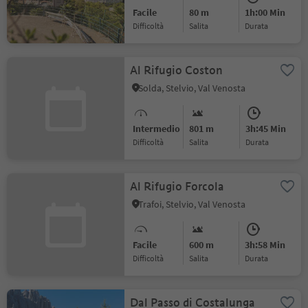
Facile
80 m
1h:00 Min
Difficoltà
Salita
durata
Al Rifugio Coston
Solda, Stelvio, Val Venosta
Intermedio
801 m
3h:45 Min
Difficoltà
Salita
durata
Al Rifugio Forcola
Trafoi, Stelvio, Val Venosta
Facile
600 m
3h:58 Min
Difficoltà
Salita
durata
Dal Passo di Costalunga