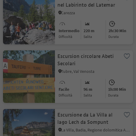
nel Labirinto del Latemar
Carezza
Intermedio
220 m
2h:30 Min
Difficoltà
Salita
durata
Escursion circolare Abeti
Secolari
Tubre, Val Venosta
Facile
96 m
1h:00 Min
Difficoltà
Salita
durata
Escursione da La Villa al
lago Lech da Sompunt
La Villa, Badia, Regione dolomitica Alta Badia