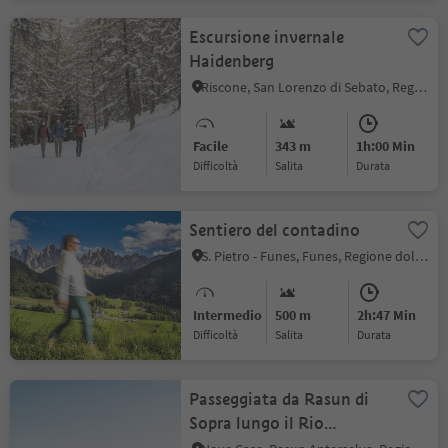
Escursione invernale
Haidenberg
Riscone, San Lorenzo di Sebato, Regione dolomitica Plan de Corones
Facile
343 m
1h:00 Min
Difficoltà
Salita
durata
Sentiero del contadino
S. Pietro - Funes, Funes, Regione dolomitica Luson Val di Funes
Intermedio
500 m
2h:47 Min
Difficoltà
Salita
durata
Passeggiata da Rasun di
Sopra lungo il Rio
Anterselva fino a Bagni di