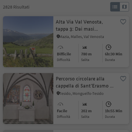
2828
Risultati
Alta Via Val Venosta,
tappa 3: Dai masi
Glieshöfe a Tanas
Mazia, Malles, Val Venosta
Difficile
780 m
6h:30 Min
Difficoltà
Salita
durata
Percorso circolare alla
cappella di Sant’Erasmo a
Tesido
Tesido, Monguelfo-Tesido
Facile
202 m
1h:55 Min
Difficoltà
Salita
durata