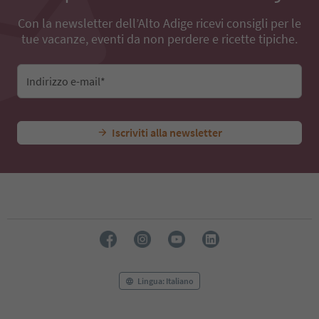
77
78
Con la newsletter dell’Alto Adige ricevi consigli per le
79
tue vacanze, eventi da non perdere e ricette tipiche.
80
81
82
Indirizzo e-mail*
83
84
85
Iscriviti alla newsletter
86
87
88
89
90
91
92
93
94
95
Lingua: Italiano