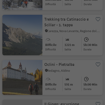
Difficoltà
Salita
durata
Trekking tra Catinaccio e
Sciliar - 1. tappa
Carezza, Nova Levante, Regione dolomitica Val d'Ega
Difficile
1221 m
5h:30 Min
Difficoltà
Salita
durata
Oclini - Pietralba
Redagno, Aldino
Difficile
591 m
5h:00 Min
Difficoltà
Salita
durata
Il Giogo: escursione