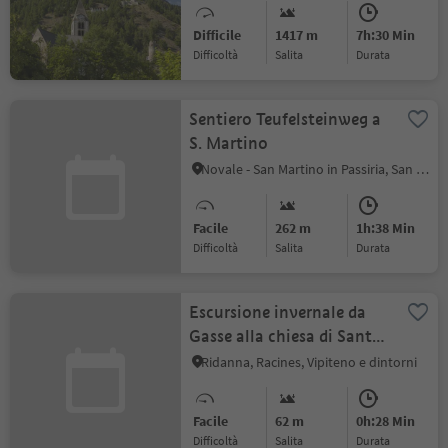
Difficile
1417 m
7h:30 Min
Difficoltà
Salita
durata
Sentiero Teufelsteinweg a
S. Martino
Novale - San Martino in Passiria, San Martino in Passiria, Merano e dintorni
Facile
262 m
1h:38 Min
Difficoltà
Salita
durata
Escursione invernale da
Gasse alla chiesa di Santa
Maddalena
Ridanna, Racines, Vipiteno e dintorni
Facile
62 m
0h:28 Min
Difficoltà
Salita
durata