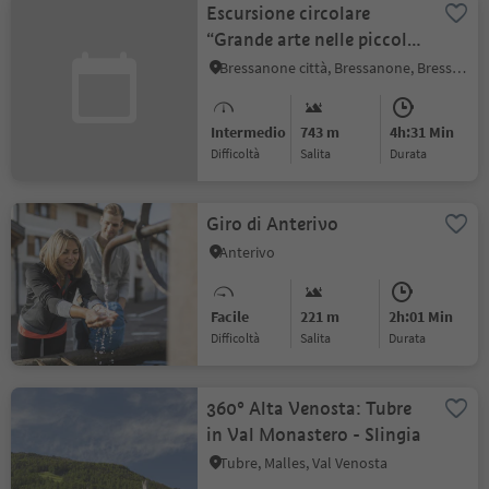
Escursione circolare
“Grande arte nelle piccole
chiese”
Bressanone città, Bressanone, Bressanone e dintorni
Intermedio
743 m
4h:31 Min
Difficoltà
Salita
durata
Giro di Anterivo
Anterivo
Facile
221 m
2h:01 Min
Difficoltà
Salita
durata
360° Alta Venosta: Tubre
in Val Monastero - Slingia
Tubre, Malles, Val Venosta