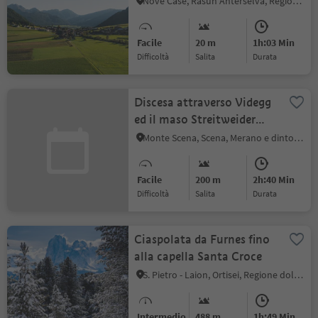
Nove Case, Rasun Anterselva, Regione dolomitica Plan de Corones
Salomone
Facile
20 m
1h:03 Min
Difficoltà
Salita
durata
Discesa attraverso Videgg
ed il maso Streitweider
verso Verdins
Monte Scena, Scena, Merano e dintorni
Facile
200 m
2h:40 Min
Difficoltà
Salita
durata
Ciaspolata da Furnes fino
alla capella Santa Croce
S. Pietro - Laion, Ortisei, Regione dolomitica Val Gardena
Intermedio
488 m
1h:49 Min