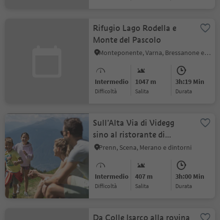
Rifugio Lago Rodella e
Monte del Pascolo
Monteponente, Varna, Bressanone e dintorni
Intermedio
1047 m
3h:19 Min
Difficoltà
Salita
durata
Sull’Alta Via di Videgg
sino al ristorante di
montagna Videgg
Prenn, Scena, Merano e dintorni
Intermedio
407 m
3h:00 Min
Difficoltà
Salita
durata
Da Colle Isarco alla rovina