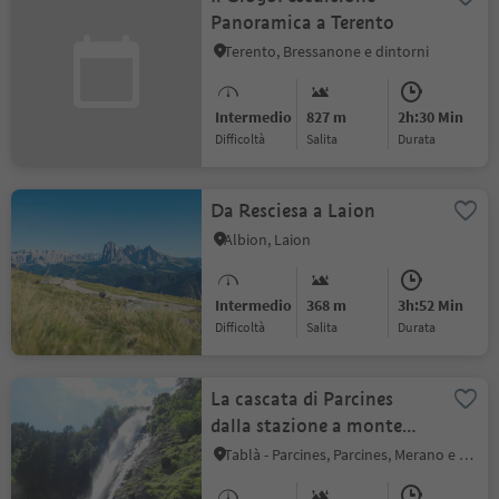
Panoramica a Terento
Terento, Bressanone e dintorni
Intermedio
827 m
2h:30 Min
Difficoltà
Salita
durata
Da Resciesa a Laion
Albion, Laion
Intermedio
368 m
3h:52 Min
Difficoltà
Salita
durata
La cascata di Parcines
dalla stazione a monte
della funivia Texelbahn -
Tablà - Parcines, Parcines, Merano e dintorni
lungo la via dei masi