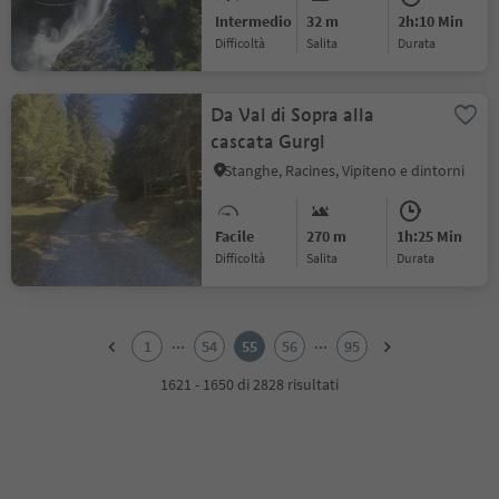
Intermedio
32 m
2h:10 Min
Difficoltà
Salita
durata
Da Val di Sopra alla
cascata Gurgl
Stanghe, Racines, Vipiteno e dintorni
Facile
270 m
1h:25 Min
Difficoltà
Salita
durata
1
2
...
...
1
54
55
56
95
3
4
1621 - 1650 di 2828 risultati
5
6
7
8
9