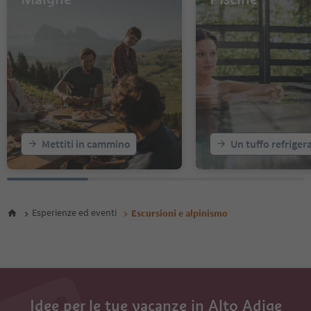
55
56
57
58
59
60
61
62
63
64
Mettiti in cammino
Un tuffo refriger
65
66
67
68
69
Esperienze ed eventi
Escursioni e alpinismo
70
71
72
73
74
75
Idee per le tue vacanze in Alto Adige
76