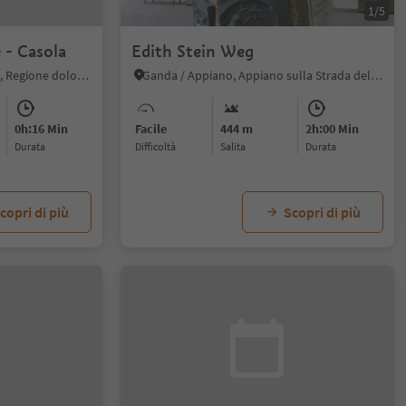
1/5
 - Casola
Edith Stein Weg
Valdaora di Sopra, Valdaora, Regione dolomitica Plan de Corones
Ganda / Appiano, Appiano sulla Strada del Vino, Strada del Vino
0h:16 Min
Facile
444 m
2h:00 Min
durata
Difficoltà
Salita
durata
copri di più
Scopri di più