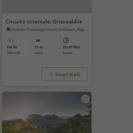
Circuito invernale: Grieswaldile
Gandelle-Franadega-Fienili, Dobbiaco, Regione dolomitica 3 Cime
Facile
71 m
1h:30 Min
Difficoltà
Salita
durata
Scopri di più