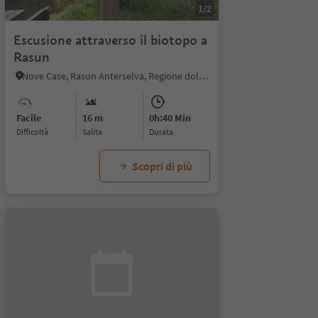
1/2
Escusione attraverso il biotopo a
Rasun
Nove Case, Rasun Anterselva, Regione dolomitica Plan de Corones
Facile
16 m
0h:40 Min
Difficoltà
Salita
durata
Scopri di più