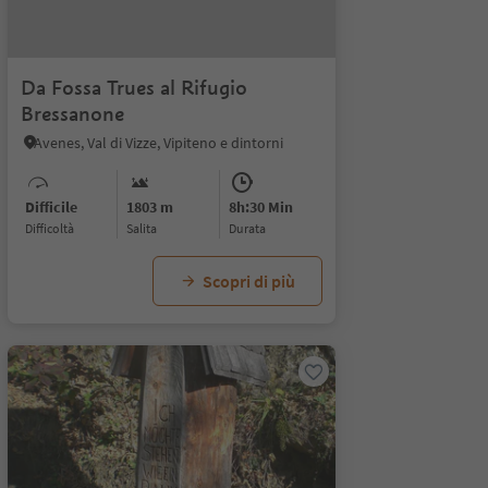
Da Fossa Trues al Rifugio
Bressanone
Avenes, Val di Vizze, Vipiteno e dintorni
Difficile
1803 m
8h:30 Min
Difficoltà
Salita
durata
Scopri di più