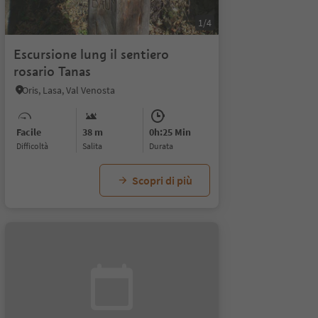
1/4
Escursione lung il sentiero
rosario Tanas
Oris, Lasa, Val Venosta
Facile
38 m
0h:25 Min
Difficoltà
Salita
durata
Scopri di più