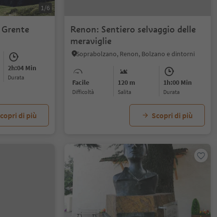
1/6
e Grente
Renon: Sentiero selvaggio delle
meraviglie
Soprabolzano, Renon, Bolzano e dintorni
2h:04 Min
durata
Facile
120 m
1h:00 Min
Difficoltà
Salita
durata
copri di più
Scopri di più