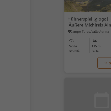
Hühnerspiel [giogo] 
(Äußere Michlreis Al
sentiero Daimer – Vi
Campo Tures, Valle Aurina
stazione a valle
Facile
175 m
Difficoltà
Salita
S