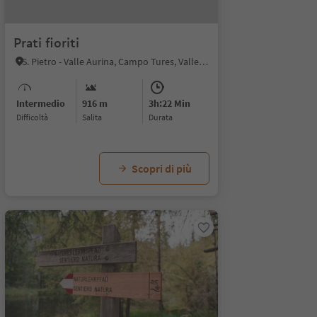
Prati fioriti
S. Pietro - Valle Aurina, Campo Tures, Valle Aurina
Intermedio
916 m
3h:22 Min
Difficoltà
Salita
durata
Scopri di più