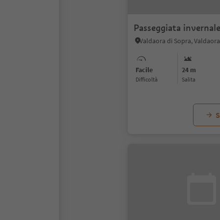
Passeggiata invernale
Facile
24 m
Difficoltà
Salita
S