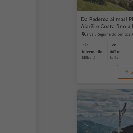
Da Pederoa ai masi Pi
Aiarëi e Costa fino a
La Val, Regione dolomitica 
Intermedio
407 m
Difficoltà
Salita
S