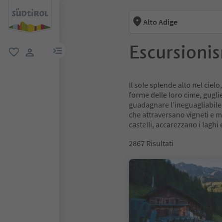
Alto Adige
Escursioni
menu link
favoriti
user link
Il sole splende alto nel cielo
forme delle loro cime, guglie
guadagnare l’ineguagliabile p
che attraversano vigneti e me
castelli, accarezzano i laghi e
2867
Risultati