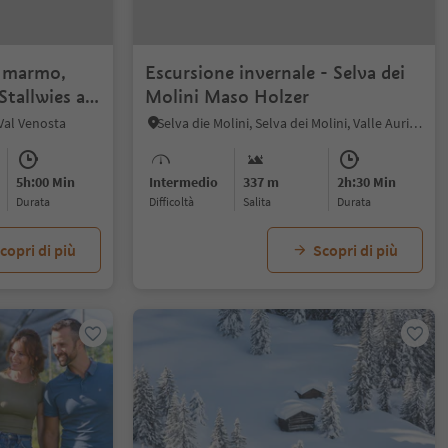
l marmo,
Escursione invernale - Selva dei
Stallwies al
Molini Maso Holzer
 Val Venosta
Selva die Molini, Selva dei Molini, Valle Aurina
5h:00 Min
Intermedio
337 m
2h:30 Min
durata
Difficoltà
Salita
durata
copri di più
Scopri di più