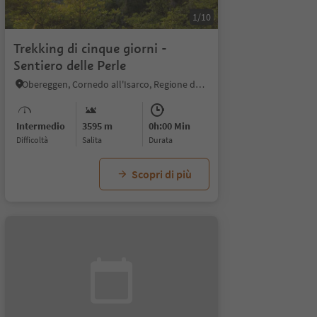
1/10
Trekking di cinque giorni -
Sentiero delle Perle
Obereggen, Cornedo all'Isarco, Regione dolomitica Val d'Ega
Intermedio
3595 m
0h:00 Min
Difficoltà
Salita
durata
Scopri di più