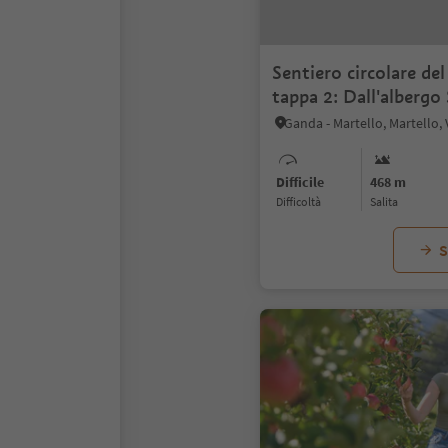
Sentiero circolare de
tappa 2: Dall'albergo 
maso Haslhof
Ganda - Martello, Martello,
Difficile
468 m
Difficoltà
Salita
S