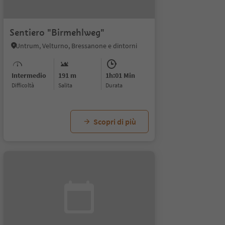
Sentiero "Birmehlweg"
Untrum, Velturno, Bressanone e dintorni
Intermedio
191 m
1h:01 Min
Difficoltà
Salita
durata
Scopri di più