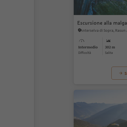
Escursione alla malga
Intermedio
302 m
Difficoltà
Salita
S