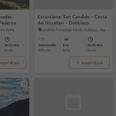
1/2
cedac,
Escursione: San Candido - Costa
 Pederoa
dei Nosellari - Dobbiaco
Alta Badia
Gandelle-Franadega-Fienili, Dobbiaco, Regione dolomitica 3 Cime
3h:51 Min
Intermedio
0 m
1h:49 Min
durata
Difficoltà
Salita
durata
copri di più
Scopri di più