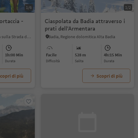
1/6
1/2
ortaccia -
Ciaspolata da Badia attraverso i
prati dell'Armentara
Ronchi - Termeno, Cortaccia sulla Strada del Vino, Strada del Vino
Badia, Regione dolomitica Alta Badia
1h:00 Min
Facile
528 m
4h:15 Min
durata
Difficoltà
Salita
durata
copri di più
Scopri di più