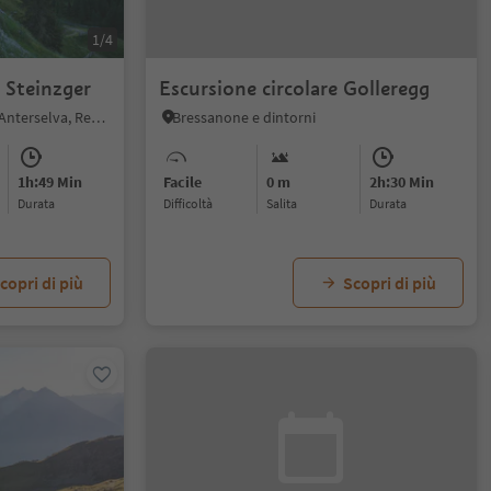
1/4
 Steinzger
Escursione circolare Golleregg
Anterselva di Sopra, Rasun Anterselva, Regione dolomitica Plan de Corones
Bressanone e dintorni
1h:49 Min
Facile
0 m
2h:30 Min
durata
Difficoltà
Salita
durata
copri di più
Scopri di più