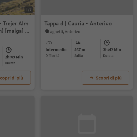
1/7
– Trejer Alm
Tappa d | Cauria - Anterivo
m) [malga] –
Laghetti, Anterivo
go Michele –
Intermedio
467 m
3h:42 Min
Difficoltà
Salita
durata
2h:49 Min
durata
copri di più
Scopri di più