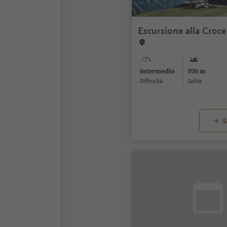
Escursione alla Croc
Intermedio
700 m
Difficoltà
Salita
S