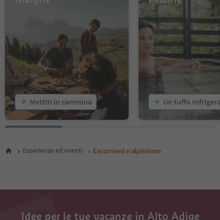
55
56
57
58
59
60
61
62
63
64
Mettiti in cammino
Un tuffo refriger
65
66
67
68
69
Esperienze ed eventi
Escursioni e alpinismo
70
71
72
73
74
75
Idee per le tue vacanze in Alto Adige
76