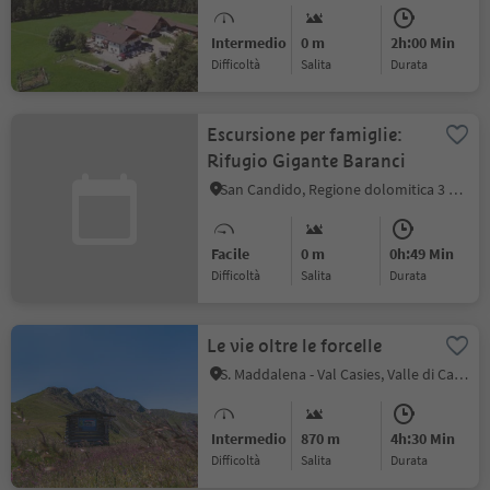
Intermedio
0 m
2h:00 Min
Difficoltà
Salita
durata
Escursione per famiglie:
Rifugio Gigante Baranci
San Candido, Regione dolomitica 3 Cime
Facile
0 m
0h:49 Min
Difficoltà
Salita
durata
Le vie oltre le forcelle
S. Maddalena - Val Casies, Valle di Casies
Intermedio
870 m
4h:30 Min
Difficoltà
Salita
durata