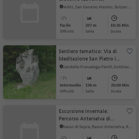
Nobls, San Genesio Atesino, Bolzano e dintorni
Facile
207 m
1h:36 Min
Difficoltà
Salita
durata
Sentiero tematico: Via di
Meditazione San Pietro in
Monte
Gandelle-Franadega-Fienili, Dobbiaco, Regione dolomitica 3 Cime
Intermedio
198 m
2h:00 Min
Difficoltà
Salita
durata
Escursione invernale:
Percorso Anterselva di
Mezzo
Rasun di Sopra, Rasun Anterselva, Regione dolomitica Plan de Corones