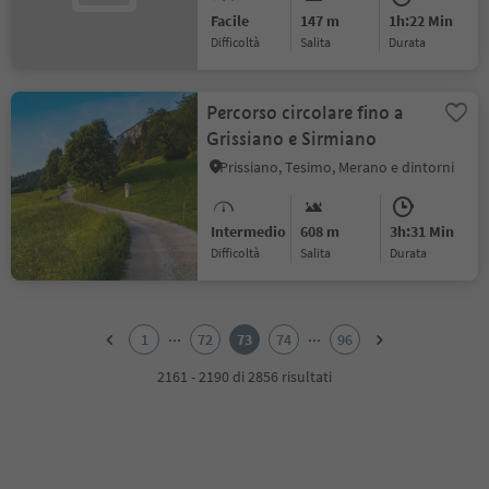
Facile
147 m
1h:22 Min
Difficoltà
Salita
durata
Percorso circolare fino a
Grissiano e Sirmiano
Prissiano, Tesimo, Merano e dintorni
Intermedio
608 m
3h:31 Min
Difficoltà
Salita
durata
1
2
...
...
1
72
73
74
96
3
4
2161 - 2190 di 2856 risultati
5
6
7
8
9