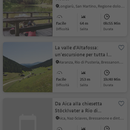
Longiarù, San Martino, Regione dolomitica Plan de Corones
Facile
64 m
0h:55 Min
Difficoltà
Salita
durata
La valle d'Altafossa:
un'escursione per tutta la
famiglia
Maranza, Rio di Pusteria, Bressanone e dintorni
Facile
253 m
1h:40 Min
Difficoltà
Salita
durata
Da Aica alla chiesetta
Stöcklvater a Rio di
Pusteria
Aica, Naz-Sciaves, Bressanone e dintorni