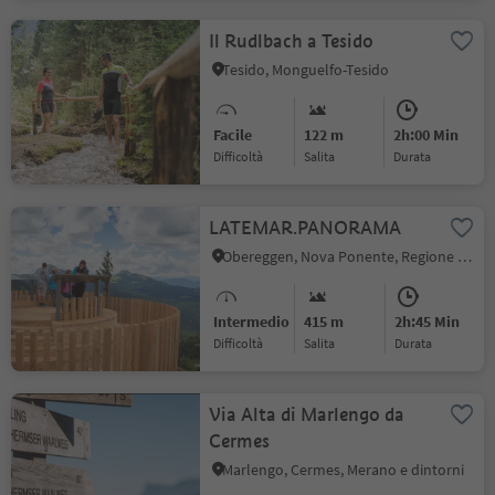
Il Rudlbach a Tesido
Tesido, Monguelfo-Tesido
Facile
122 m
2h:00 Min
Difficoltà
Salita
durata
LATEMAR.PANORAMA
Obereggen, Nova Ponente, Regione dolomitica Val d'Ega
Intermedio
415 m
2h:45 Min
Difficoltà
Salita
durata
Via Alta di Marlengo da
Cermes
Marlengo, Cermes, Merano e dintorni