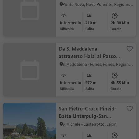
Ponte Nova, Nova Ponente, Regione dolomitica Val d'Ega
Intermedio
210 m
2h:30 Min
Difficoltà
Salita
durata
Da S. Maddalena
attraverso Halsl al Passo
delle Erbe
S. Maddalena - Funes, Funes, Regione dolomitica Luson Val di Funes
Intermedio
972 m
4h:55 Min
Difficoltà
Salita
durata
San Pietro-Croce Pineid-
Baita Unterpulg-San
Pietro
S. Michele - Castelrotto, Laion