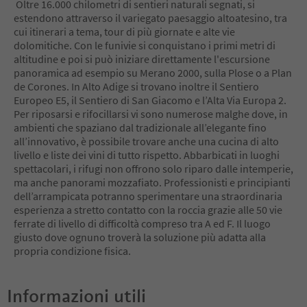
Oltre 16.000 chilometri di sentieri naturali segnati, si
10
estendono attraverso il variegato paesaggio altoatesino, tra
11
cui itinerari a tema, tour di più giornate e alte vie
12
dolomitiche. Con le funivie si conquistano i primi metri di
13
altitudine e poi si può iniziare direttamente l'escursione
14
panoramica ad esempio su Merano 2000, sulla Plose o a Plan
15
de Corones. In Alto Adige si trovano inoltre il Sentiero
16
Europeo E5, il Sentiero di San Giacomo e l’Alta Via Europa 2.
17
Per riposarsi e rifocillarsi vi sono numerose malghe dove, in
18
ambienti che spaziano dal tradizionale all’elegante fino
19
all’innovativo, è possibile trovare anche una cucina di alto
20
livello e liste dei vini di tutto rispetto. Abbarbicati in luoghi
21
spettacolari, i rifugi non offrono solo riparo dalle intemperie,
22
ma anche panorami mozzafiato. Professionisti e principianti
23
dell’arrampicata potranno sperimentare una straordinaria
24
esperienza a stretto contatto con la roccia grazie alle 50 vie
25
ferrate di livello di difficoltà compreso tra A ed F. Il luogo
26
giusto dove ognuno troverà la soluzione più adatta alla
27
propria condizione fisica.
28
29
30
Informazioni utili
31