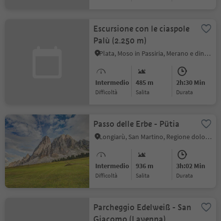
Escursione con le ciaspole
Palù (2.250 m)
Plata, Moso in Passiria, Merano e dintorni
Intermedio
485 m
2h:30 Min
Difficoltà
Salita
durata
Passo delle Erbe - Pütia
Longiarù, San Martino, Regione dolomitica Plan de Corones
Intermedio
936 m
3h:02 Min
Difficoltà
Salita
durata
Parcheggio Edelweiß - San
Giacomo (Lavenna)