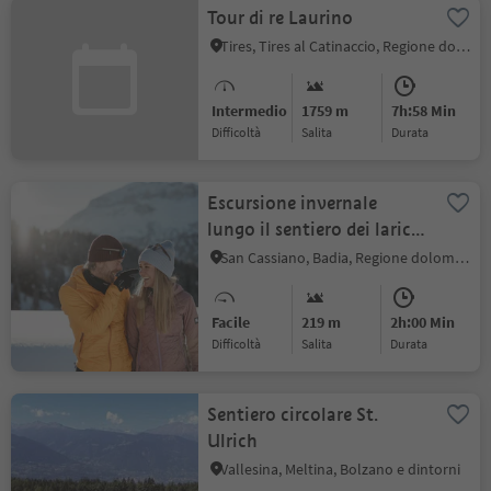
Tour di re Laurino
Tires, Tires al Catinaccio, Regione dolomitica Alpe di Siusi
Intermedio
1759 m
7h:58 Min
Difficoltà
Salita
durata
Escursione invernale
lungo il sentiero dei larici
a San Cassiano
San Cassiano, Badia, Regione dolomitica Alta Badia
Facile
219 m
2h:00 Min
Difficoltà
Salita
durata
Sentiero circolare St.
Ulrich
Vallesina, Meltina, Bolzano e dintorni