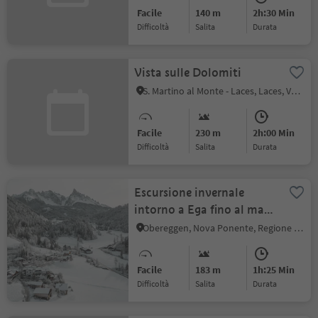
Facile
140 m
2h:30 Min
Difficoltà
Salita
durata
Vista sulle Dolomiti
S. Martino al Monte - Laces, Laces, Val Venosta
Facile
230 m
2h:00 Min
Difficoltà
Salita
durata
Escursione invernale
intorno a Ega fino al maso
Grott
Obereggen, Nova Ponente, Regione dolomitica Val d'Ega
Facile
183 m
1h:25 Min
Difficoltà
Salita
durata