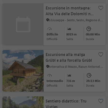
Escursione in montagna:
Alta Via delle Dolomiti n.
5
S.Giuseppe - Sesto, Sesto, Regione dolomitica 3 Cime
Difficile
8019 m
0h:00 Min
Difficoltà
Salita
durata
Escursione alla malga
Grübl e alla forcella Grübl
Anterselva di Mezzo, Rasun Anterselva, Regione dolomitica Plan de Corones
Intermedio
716 m
2h:13 Min
Difficoltà
Salita
durata
Sentiero didattico: Tru
Vistles