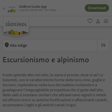
Südtirol Guide App
Download
La guida digitale dell´Alto Adige
men
favoriti
user lin
Alto Adige
nessun f
Escursionismo e alpinismo
Il sole splende alto nel cielo, lo zaino è pronto: dove si va? Le
Dolomiti, con le caratteristiche forme delle loro cime, guglie e
torrioni, risplendono nella luce del mattino invitandoci a
guadagnare l’ineguagliabile prospettiva che si gode dall’alto.
Nelle valli si snodano sentieri che attraversano vigneti e meleti
ed offrono scorci su antiche fortificazioni e affascinanti castelli,
accarezzano i laghi e gli antichi canali irrigui.