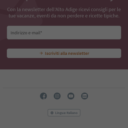
77
78
Con la newsletter dell’Alto Adige ricevi consigli per le
79
tue vacanze, eventi da non perdere e ricette tipiche.
80
81
82
Indirizzo e-mail*
83
84
85
Iscriviti alla newsletter
86
87
88
89
90
91
92
93
94
95
96
Lingua: Italiano