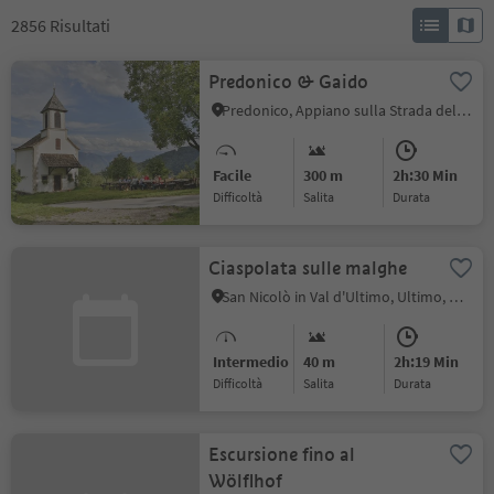
2856
Risultati
Predonico & Gaido
Predonico, Appiano sulla Strada del Vino, Strada del Vino
Facile
300 m
2h:30 Min
Difficoltà
Salita
durata
Ciaspolata sulle malghe
San Nicolò in Val d'Ultimo, Ultimo, Merano e dintorni
Intermedio
40 m
2h:19 Min
Difficoltà
Salita
durata
Escursione fino al
Wölflhof