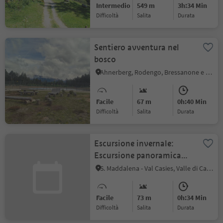
Intermedio
549 m
3h:34 Min
Difficoltà
Salita
durata
Sentiero avventura nel
bosco
Ahnerberg, Rodengo, Bressanone e dintorni
Facile
67 m
0h:40 Min
Difficoltà
Salita
durata
Escursione invernale:
Escursione panoramica
nella Val Casies
S. Maddalena - Val Casies, Valle di Casies
Facile
73 m
0h:34 Min
Difficoltà
Salita
durata