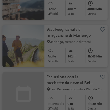
Facile
480 m
4h:00 Min
Difficoltà
Salita
durata
Waalweg, canale d
´irrigazione di Marlengo
Marlengo, Merano e dintorni
Facile
162 m
1h:45 Min
Difficoltà
Salita
durata
Escursione con le
racchette da neve al Bel
Colle
Gais, Regione dolomitica Plan de Corones
Intermedio
0 m
3h:30 Min
Difficoltà
Salita
durata