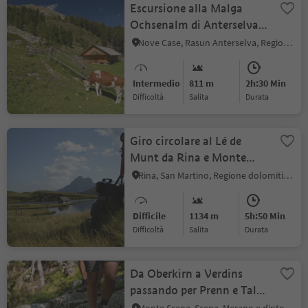
Escursione alla Malga
Ochsenalm di Anterselva
di Mezzo
Nove Case, Rasun Anterselva, Regione dolomitica Plan de Corones
Intermedio
811 m
2h:30 Min
Difficoltà
Salita
durata
Giro circolare al Lé de
Munt da Rina e Monte
Muro
Rina, San Martino, Regione dolomitica Plan de Corones
Difficile
1134 m
5h:50 Min
Difficoltà
Salita
durata
Da Oberkirn a Verdins
passando per Prenn e Talle
di Sotto