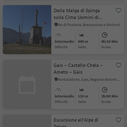
Dalla Malga di Spinga
sulla Cima Uomini di
pietra
Rio di Pusteria, Bressanone e dintorni
Intermedio
848 m
4h:10 Min
Difficoltà
Salita
durata
Gais – Castello Chela –
Ameto – Gais
Montassilone, Gais, Regione dolomitica Plan de Corones
Intermedio
510 m
3h:00 Min
Difficoltà
Salita
durata
Escursione all'Alpe di
Telves