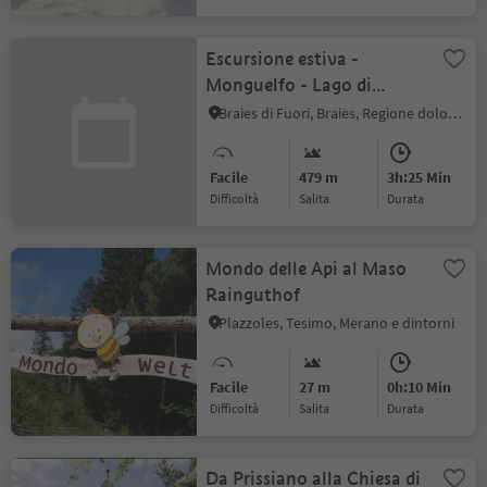
Escursione estiva -
Monguelfo - Lago di
Braies
Braies di Fuori, Braies, Regione dolomitica 3 Cime
Facile
479 m
3h:25 Min
Difficoltà
Salita
durata
Mondo delle Api al Maso
Rainguthof
Plazzoles, Tesimo, Merano e dintorni
Facile
27 m
0h:10 Min
Difficoltà
Salita
durata
Da Prissiano alla Chiesa di