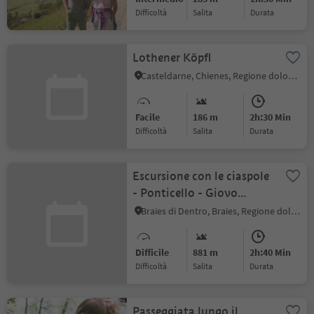
Difficoltà
Salita
durata
Lothener Köpfl
Casteldarne, Chienes, Regione dolomitica Plan de Corones
Facile
186 m
2h:30 Min
Difficoltà
Salita
durata
Escursione con le ciaspole
- Ponticello - Giovo
Piccolo
Braies di Dentro, Braies, Regione dolomitica 3 Cime
Difficile
881 m
2h:40 Min
Difficoltà
Salita
durata
Passeggiata lungo il