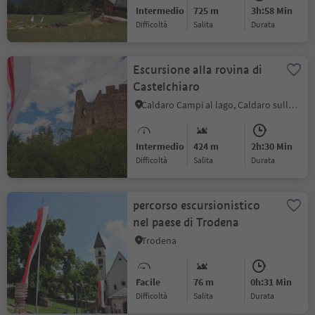
Intermedio
725 m
3h:58 Min
Difficoltà
Salita
durata
Escursione alla rovina di
Castelchiaro
Caldaro Campi al lago, Caldaro sulla Strada del Vino, Strada del Vino
Intermedio
424 m
2h:30 Min
Difficoltà
Salita
durata
percorso escursionistico
nel paese di Trodena
Trodena
Facile
76 m
0h:31 Min
Difficoltà
Salita
durata