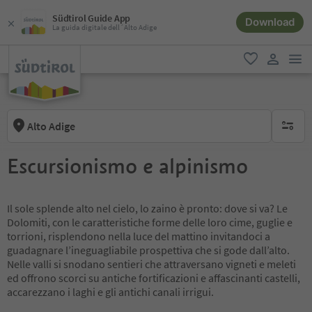
Südtirol Guide App
Download
La guida digitale dell´Alto Adige
men
favoriti
user lin
Alto Adige
nessun f
Escursionismo e alpinismo
Il sole splende alto nel cielo, lo zaino è pronto: dove si va? Le
Dolomiti, con le caratteristiche forme delle loro cime, guglie e
torrioni, risplendono nella luce del mattino invitandoci a
guadagnare l’ineguagliabile prospettiva che si gode dall’alto.
Nelle valli si snodano sentieri che attraversano vigneti e meleti
ed offrono scorci su antiche fortificazioni e affascinanti castelli,
accarezzano i laghi e gli antichi canali irrigui.