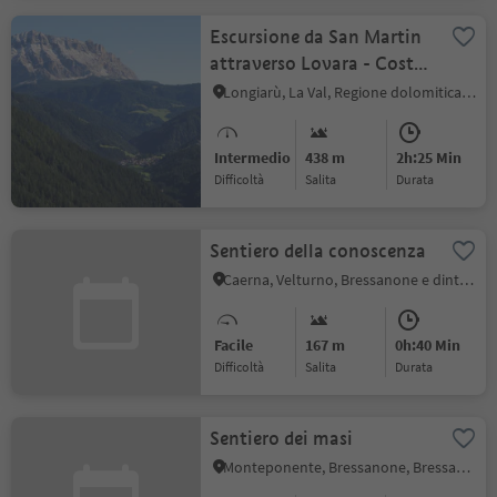
Escursione da San Martin
attraverso Lovara - Costa
fino a La Valle
Longiarù, La Val, Regione dolomitica Alta Badia
Intermedio
438 m
2h:25 Min
Difficoltà
Salita
durata
Sentiero della conoscenza
Caerna, Velturno, Bressanone e dintorni
Facile
167 m
0h:40 Min
Difficoltà
Salita
durata
Sentiero dei masi
Monteponente, Bressanone, Bressanone e dintorni