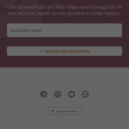
77
Con la newsletter dell’Alto Adige ricevi consigli per le
78
tue vacanze, eventi da non perdere e ricette tipiche.
79
80
81
Indirizzo e-mail*
82
83
84
85
Iscriviti alla newsletter
86
87
88
89
90
91
92
93
94
95
Lingua: Italiano
96