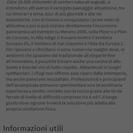
Oltre 16.000 chilometri di sentieri naturali segnati, si
10
estendono attraverso il variegato paesaggio altoatesino, tra
11
cui itinerari a tema, tour di più giornate e alte vie
12
dolomitiche. Con le funivie si conquistano i primi metri di
13
altitudine e poi si può iniziare direttamente l'escursione
14
panoramica ad esempio su Merano 2000, sulla Plose o a Plan
15
de Corones. In Alto Adige si trovano inoltre il Sentiero
16
Europeo E5, il Sentiero di San Giacomo e l’Alta Via Europa 2.
17
Per riposarsi e rifocillarsi vi sono numerose malghe dove, in
18
ambienti che spaziano dal tradizionale all’elegante fino
19
all’innovativo, è possibile trovare anche una cucina di alto
20
livello e liste dei vini di tutto rispetto. Abbarbicati in luoghi
21
spettacolari, i rifugi non offrono solo riparo dalle intemperie,
22
ma anche panorami mozzafiato. Professionisti e principianti
23
dell’arrampicata potranno sperimentare una straordinaria
24
esperienza a stretto contatto con la roccia grazie alle 50 vie
25
ferrate di livello di difficoltà compreso tra A ed F. Il luogo
26
giusto dove ognuno troverà la soluzione più adatta alla
27
propria condizione fisica.
28
29
30
Informazioni utili
31