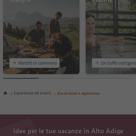
55
56
57
58
59
60
61
62
63
64
Mettiti in cammino
Un tuffo refriger
65
66
67
68
69
Esperienze ed eventi
Escursioni e alpinismo
70
71
72
73
74
75
Idee per le tue vacanze in Alto Adige
76