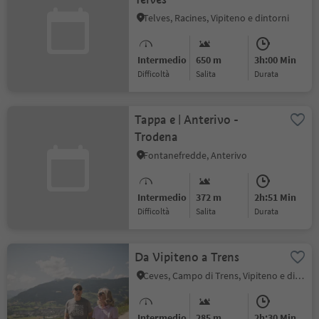
Telves, Racines, Vipiteno e dintorni
Intermedio
650 m
3h:00 Min
Difficoltà
Salita
durata
Tappa e | Anterivo -
Trodena
Fontanefredde, Anterivo
Intermedio
372 m
2h:51 Min
Difficoltà
Salita
durata
Da Vipiteno a Trens
Ceves, Campo di Trens, Vipiteno e dintorni
Intermedio
285 m
2h:30 Min