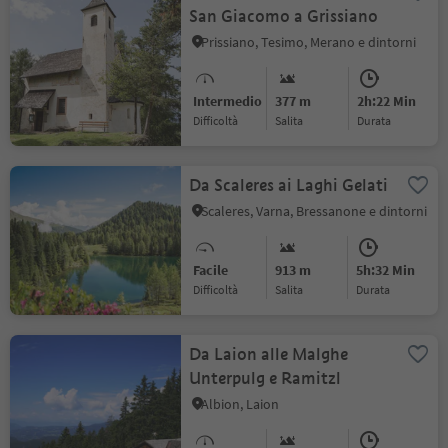
San Giacomo a Grissiano
Prissiano, Tesimo, Merano e dintorni
Intermedio
377 m
2h:22 Min
Difficoltà
Salita
durata
Da Scaleres ai Laghi Gelati
Scaleres, Varna, Bressanone e dintorni
Facile
913 m
5h:32 Min
Difficoltà
Salita
durata
Da Laion alle Malghe
Unterpulg e Ramitzl
Albion, Laion