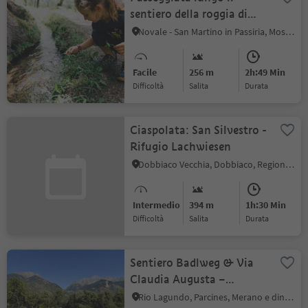
sentiero della roggia di
Matatz/Ulfas - Waalweg
Novale - San Martino in Passiria, Moso in Passiria, Merano e dintorni
Facile
256 m
2h:49 Min
Difficoltà
Salita
durata
Ciaspolata: San Silvestro -
Rifugio Lachwiesen
Dobbiaco Vecchia, Dobbiaco, Regione dolomitica 3 Cime
Intermedio
394 m
1h:30 Min
Difficoltà
Salita
durata
Sentiero Badlweg & Via
Claudia Augusta –
escursione circolare a
Rio Lagundo, Parcines, Merano e dintorni