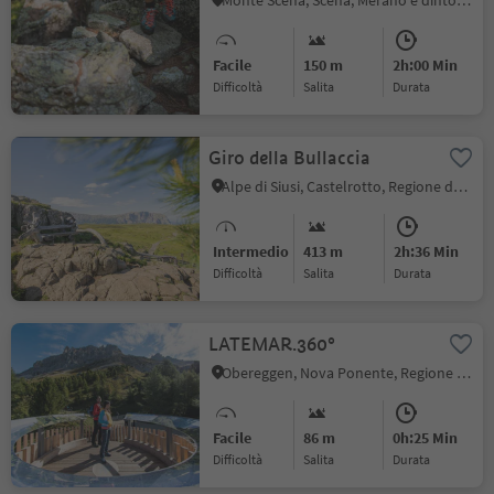
Monte Scena, Scena, Merano e dintorni
Facile
150 m
2h:00 Min
Difficoltà
Salita
durata
Giro della Bullaccia
Alpe di Siusi, Castelrotto, Regione dolomitica Alpe di Siusi
Intermedio
413 m
2h:36 Min
Difficoltà
Salita
durata
LATEMAR.360°
Obereggen, Nova Ponente, Regione dolomitica Val d'Ega
Facile
86 m
0h:25 Min
Difficoltà
Salita
durata