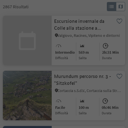
2867
Risultati
Escursione invernale da
Colle alla stazione a
monte di Racines-Giovo
Valgiovo, Racines, Vipiteno e dintorni
Intermedio
569 m
2h:31 Min
Difficoltà
Salita
durata
Murundum percorso nr. 3 -
"Sitzkofel"
Cortaccia s.S.d.V., Cortaccia sulla Strada del Vino, Strada del Vino
Facile
100 m
0h:46 Min
Difficoltà
Salita
durata