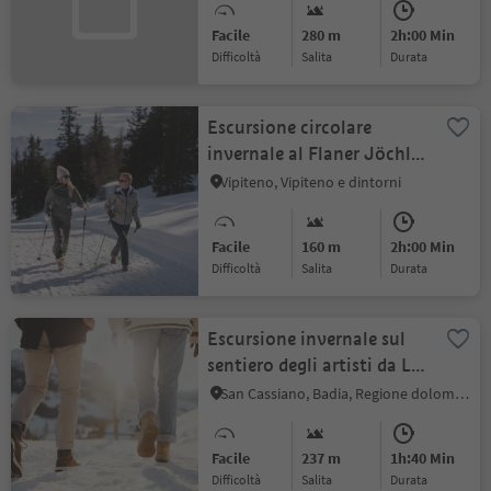
Facile
280 m
2h:00 Min
Difficoltà
Salita
durata
Escursione circolare
invernale al Flaner Jöchl a
Monte Cavallo
Vipiteno, Vipiteno e dintorni
Facile
160 m
2h:00 Min
Difficoltà
Salita
durata
Escursione invernale sul
sentiero degli artisti da La
Villa a San Cassiano
San Cassiano, Badia, Regione dolomitica Alta Badia
Facile
237 m
1h:40 Min
Difficoltà
Salita
durata