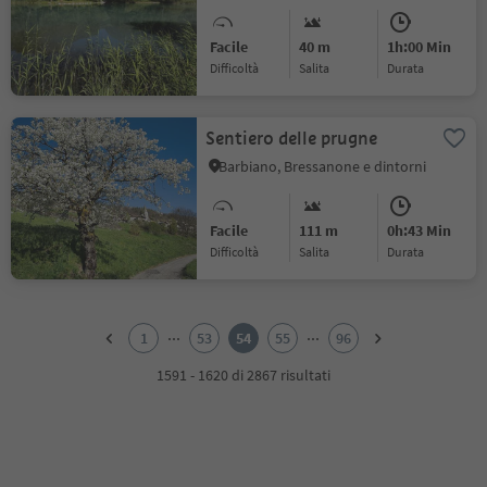
Rablà (sentiero Terrainkur
n° 7)
Facile
40 m
1h:00 Min
Difficoltà
Salita
durata
Sentiero delle prugne
Barbiano, Bressanone e dintorni
Facile
111 m
0h:43 Min
Difficoltà
Salita
durata
1
2
...
...
1
53
54
55
96
3
4
1591 - 1620 di 2867 risultati
5
6
7
8
9