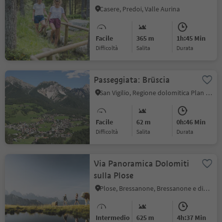
Casere, Predoi, Valle Aurina
Facile
365 m
1h:45 Min
Difficoltà
Salita
durata
Passeggiata: Brüscia
San Vigilio, Regione dolomitica Plan de Corones
Facile
62 m
0h:46 Min
Difficoltà
Salita
durata
Via Panoramica Dolomiti
sulla Plose
Plose, Bressanone, Bressanone e dintorni
Intermedio
625 m
4h:37 Min