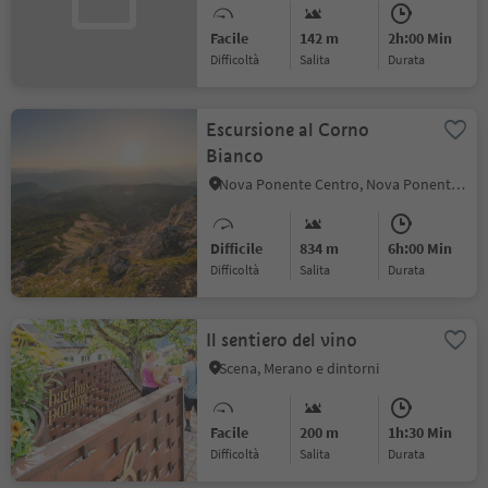
Facile
142 m
2h:00 Min
Difficoltà
Salita
durata
Escursione al Corno
Bianco
Nova Ponente Centro, Nova Ponente, Regione dolomitica Val d'Ega
Difficile
834 m
6h:00 Min
Difficoltà
Salita
durata
Il sentiero del vino
Scena, Merano e dintorni
Facile
200 m
1h:30 Min
Difficoltà
Salita
durata