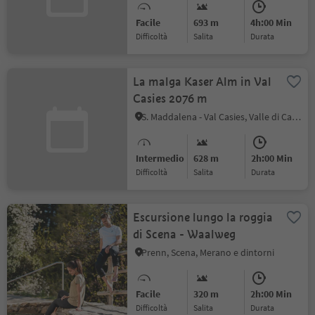
Facile
693 m
4h:00 Min
Difficoltà
Salita
durata
La malga Kaser Alm in Val
Casies 2076 m
S. Maddalena - Val Casies, Valle di Casies
Intermedio
628 m
2h:00 Min
Difficoltà
Salita
durata
Escursione lungo la roggia
di Scena - Waalweg
Prenn, Scena, Merano e dintorni
Facile
320 m
2h:00 Min
Difficoltà
Salita
durata