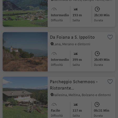
Intermedio
193 m
2h:30 Min
Difficoltà
Salita
durata
Da Foiana a S. Ippolito
Lana, Merano e dintorni
Intermedio
399 m
2h:49 Min
Difficoltà
Salita
durata
Parcheggio Schermoos -
Ristorante
Lanzenschuster
Vallesina, Meltina, Bolzano e dintorni
Facile
117 m
0h:31 Min
Difficoltà
Salita
durata