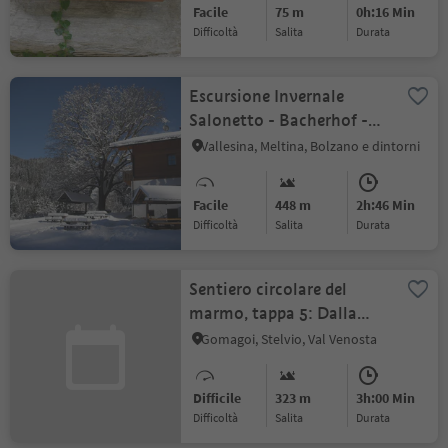
Facile
75 m
0h:16 Min
Difficoltà
Salita
durata
Escursione Invernale
Salonetto - Bacherhof -
St. Ulrich
Vallesina, Meltina, Bolzano e dintorni
Facile
448 m
2h:46 Min
Difficoltà
Salita
durata
Sentiero circolare del
marmo, tappa 5: Dalla
malga Vellnairalm a Solda
Gomagoi, Stelvio, Val Venosta
Difficile
323 m
3h:00 Min
Difficoltà
Salita
durata