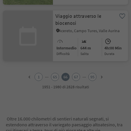
Viaggio attraverso le
biocenosi
Acereto, Campo Tures, Valle Aurina
Intermedio
644 m
4h:00 Min
Difficoltà
Salita
durata
1
2
...
...
1
65
66
67
95
3
4
1951 - 1980 di 2828 risultati
5
6
7
8
9
Oltre 16.000 chilometri di sentieri naturali segnati, si
10
estendono attraverso il variegato paesaggio altoatesino, tra
11
cui itinerari a tema, tour di più giornate e alte vie