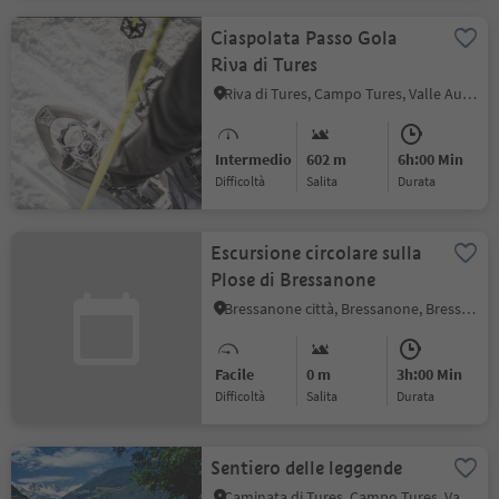
Ciaspolata Passo Gola
Riva di Tures
Riva di Tures, Campo Tures, Valle Aurina
Intermedio
602 m
6h:00 Min
Difficoltà
Salita
durata
Escursione circolare sulla
Plose di Bressanone
Bressanone città, Bressanone, Bressanone e dintorni
Facile
0 m
3h:00 Min
Difficoltà
Salita
durata
Sentiero delle leggende
Caminata di Tures, Campo Tures, Valle Aurina