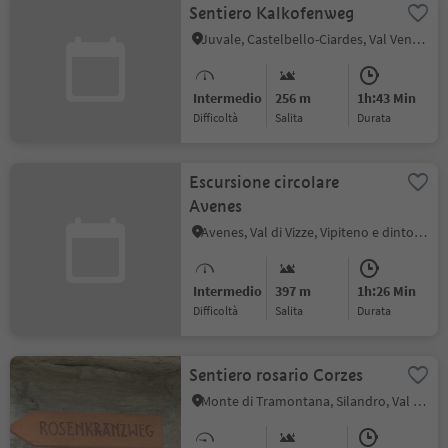
Sentiero Kalkofenweg
Juvale, Castelbello-Ciardes, Val Venosta
Intermedio
256 m
1h:43 Min
Difficoltà
Salita
durata
Escursione circolare
Avenes
Avenes, Val di Vizze, Vipiteno e dintorni
Intermedio
397 m
1h:26 Min
Difficoltà
Salita
durata
Sentiero rosario Corzes
Monte di Tramontana, Silandro, Val Venosta