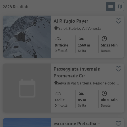
2828
Risultati
Al Rifugio Payer
Trafoi, Stelvio, Val Venosta
Difficile
1560 m
5h:22 Min
Difficoltà
Salita
durata
Passeggiata invernale
Promenade Cir
Selva di Val Gardena, Regione dolomitica Val Gardena
Facile
85 m
0h:36 Min
Difficoltà
Salita
durata
escursione Pietralba –