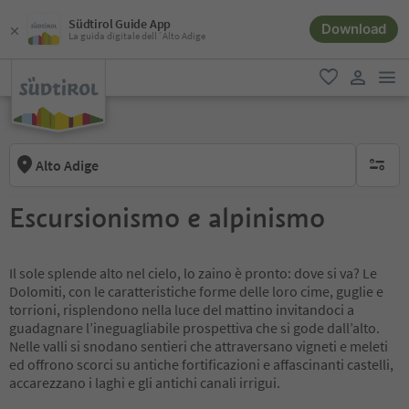
Südtirol Guide App
Download
La guida digitale dell´Alto Adige
men
favoriti
user lin
Alto Adige
nessun f
Escursionismo e alpinismo
Il sole splende alto nel cielo, lo zaino è pronto: dove si va? Le
Dolomiti, con le caratteristiche forme delle loro cime, guglie e
torrioni, risplendono nella luce del mattino invitandoci a
guadagnare l’ineguagliabile prospettiva che si gode dall’alto.
Nelle valli si snodano sentieri che attraversano vigneti e meleti
ed offrono scorci su antiche fortificazioni e affascinanti castelli,
accarezzano i laghi e gli antichi canali irrigui.