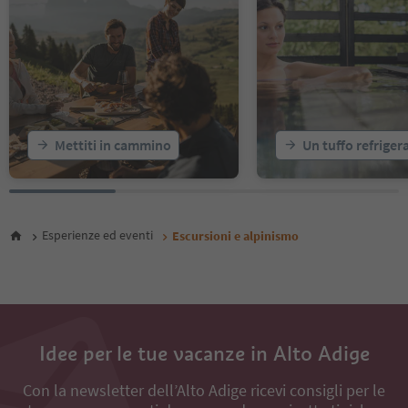
57
58
59
60
61
62
63
64
Mettiti in cammino
Un tuffo refriger
65
66
67
68
69
Esperienze ed eventi
Escursioni e alpinismo
70
71
72
73
74
75
Idee per le tue vacanze in Alto Adige
76
77
Con la newsletter dell’Alto Adige ricevi consigli per le
78