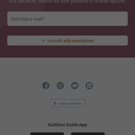
tue vacanze, eventi da non perdere e ricette tipiche.
79
80
81
82
Indirizzo e-mail*
83
84
85
Iscriviti alla newsletter
86
87
88
89
90
91
92
93
94
95
Lingua: Italiano
Südtirol Guide App