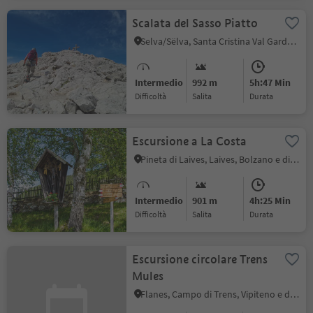
Scalata del Sasso Piatto
Selva/Sëlva, Santa Cristina Val Gardena, Regione dolomitica Val Gardena
Intermedio
992 m
5h:47 Min
Difficoltà
Salita
durata
Escursione a La Costa
Pineta di Laives, Laives, Bolzano e dintorni
Intermedio
901 m
4h:25 Min
Difficoltà
Salita
durata
Escursione circolare Trens
Mules
Flanes, Campo di Trens, Vipiteno e dintorni