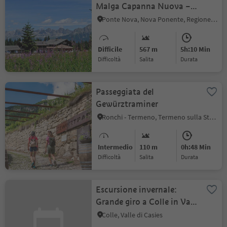
Malga Capanna Nuova –
Malga Ora
Ponte Nova, Nova Ponente, Regione dolomitica Val d'Ega
Difficile
567 m
5h:10 Min
Difficoltà
Salita
durata
Passeggiata del
Gewürztraminer
Ronchi - Termeno, Termeno sulla Strada del Vino, Strada del Vino
Intermedio
110 m
0h:48 Min
Difficoltà
Salita
durata
Escursione invernale:
Grande giro a Colle in Val
Casies
Colle, Valle di Casies