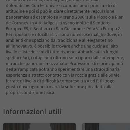
12
dolomitiche. Con le funivie si conquistano i primi metri di
13
altitudine e poi si può iniziare direttamente l'escursione
14
panoramica ad esempio su Merano 2000, sulla Plose o a Plan
15
de Corones. In Alto Adige si trovano inoltre il Sentiero
16
Europeo E5, il Sentiero di San Giacomo e l’Alta Via Europa 2.
17
Per riposarsi e rifocillarsi vi sono numerose malghe dove, in
18
ambienti che spaziano dal tradizionale all’elegante fino
19
all’innovativo, è possibile trovare anche una cucina di alto
20
livello e liste dei vini di tutto rispetto. Abbarbicati in luoghi
21
spettacolari, i rifugi non offrono solo riparo dalle intemperie,
22
ma anche panorami mozzafiato. Professionisti e principianti
23
dell’arrampicata potranno sperimentare una straordinaria
24
esperienza a stretto contatto con la roccia grazie alle 50 vie
25
ferrate di livello di difficoltà compreso tra A ed F. Il luogo
26
giusto dove ognuno troverà la soluzione più adatta alla
27
propria condizione fisica.
28
29
30
Informazioni utili
31
32
33
34