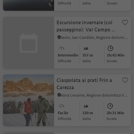
Difficoltà
Salita
durata
Escursione invernale (col
passeggino): Val Campo di
Dentro
Sesto, San Candido, Regione dolomitica 3 Cime
Intermedio
357 m
1h:43 Min
Difficoltà
Salita
durata
Ciaspolata ai prati Frin a
Carezza
Nova Levante, Regione dolomitica Val d'Ega
Facile
330 m
2h:31 Min
Difficoltà
Salita
durata