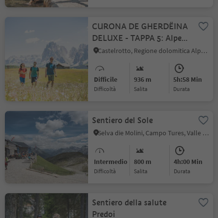
CURONA DE GHERDËINA
DELUXE - TAPPA 5: Alpe
di Siusi, il più grande
Castelrotto, Regione dolomitica Alpe di Siusi
altopiano d'Europa
Difficile
936 m
5h:58 Min
Difficoltà
Salita
durata
Sentiero del Sole
Selva die Molini, Campo Tures, Valle Aurina
Intermedio
800 m
4h:00 Min
Difficoltà
Salita
durata
Sentiero della salute
Predoi