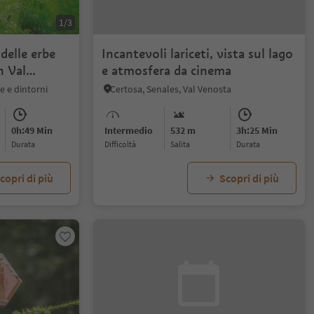
1/3
delle erbe
Incantevoli lariceti, vista sul lago
n Val
e atmosfera da cinema
e e dintorni
Certosa, Senales, Val Venosta
0h:49 Min
Intermedio
532 m
3h:25 Min
durata
Difficoltà
Salita
durata
copri di più
Scopri di più