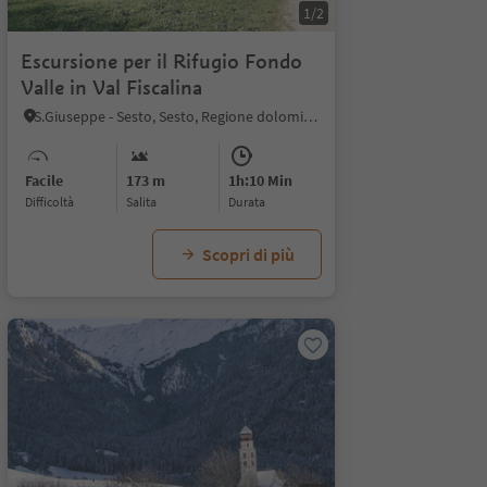
1/2
Escursione per il Rifugio Fondo
Valle in Val Fiscalina
S.Giuseppe - Sesto, Sesto, Regione dolomitica 3 Cime
Facile
173 m
1h:10 Min
Difficoltà
Salita
durata
Scopri di più