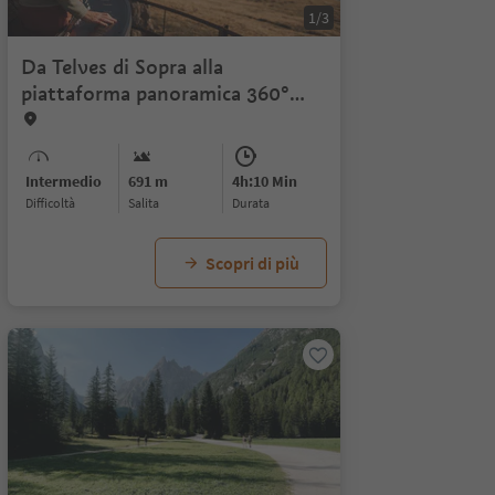
1/3
Da Telves di Sopra alla
piattaforma panoramica 360°
Telferberg
Intermedio
691 m
4h:10 Min
Difficoltà
Salita
durata
Scopri di più