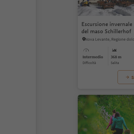
Escursione invernale 
del maso Schillerhof
Nova Levante, Regione dolo
Intermedio
368 m
Difficoltà
Salita
S