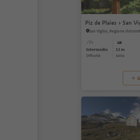
Piz de Plaies > San Vi
Intermedio
13 m
Difficoltà
Salita
S