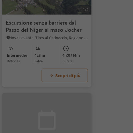
1/4
Escursione senza barriere dal
Passo del Niger al maso Jocher
Nova Levante, Tires al Catinaccio, Regione dolomitica Alpe di Siusi
Intermedio
428 m
4h:07 Min
Difficoltà
Salita
durata
Scopri di più