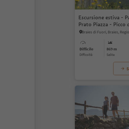
Escursione estiva - 
Prato Piazza - Picco 
Difficile
869 m
Difficoltà
Salita
S