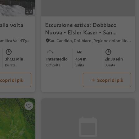
1/3
alla volta
Escursione estiva: Dobbiaco
Nuova - Elsler Kaser - San
Candido
mitica Val d'Ega
San Candido, Dobbiaco, Regione dolomitica 3 Cime
3h:31 Min
Intermedio
454 m
2h:30 Min
durata
Difficoltà
Salita
durata
copri di più
Scopri di più