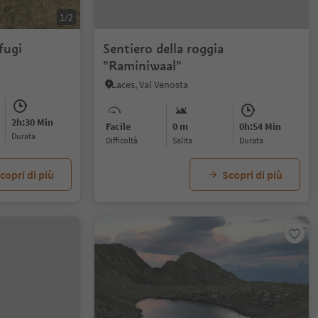
1/2
fugi
Sentiero della roggia
"Raminiwaal"
Laces, Val Venosta
2h:30 Min
Facile
0 m
0h:54 Min
durata
Difficoltà
Salita
durata
copri di più
Scopri di più