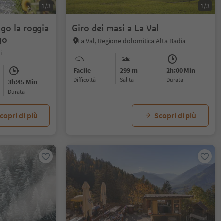
1/3
1/3
ngo la roggia
Giro dei masi a La Val
go
La Val, Regione dolomitica Alta Badia
i
Facile
299 m
2h:00 Min
Difficoltà
Salita
durata
3h:45 Min
durata
copri di più
Scopri di più