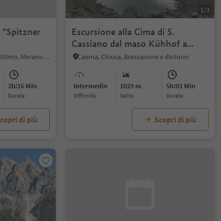
1/3
 "Spitzner
Escursione alla Cima di S.
Cassiano dal maso Kühhof a
Lazfons
San Nicolò in Val d'Ultimo, Ultimo, Merano e dintorni
Caerna, Chiusa, Bressanone e dintorni
2h:16 Min
Intermedio
1029 m
5h:02 Min
durata
Difficoltà
Salita
durata
copri di più
Scopri di più