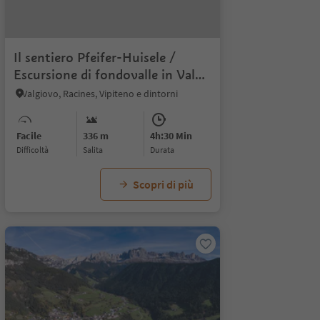
Il sentiero Pfeifer-Huisele /
Escursione di fondovalle in Val
Racines
Valgiovo, Racines, Vipiteno e dintorni
Facile
336 m
4h:30 Min
Difficoltà
Salita
durata
Scopri di più