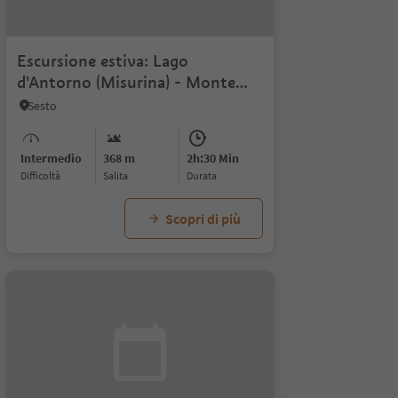
Escursione estiva: Lago
d'Antorno (Misurina) - Monte
Piano
Sesto
Intermedio
368 m
2h:30 Min
Difficoltà
Salita
durata
Scopri di più