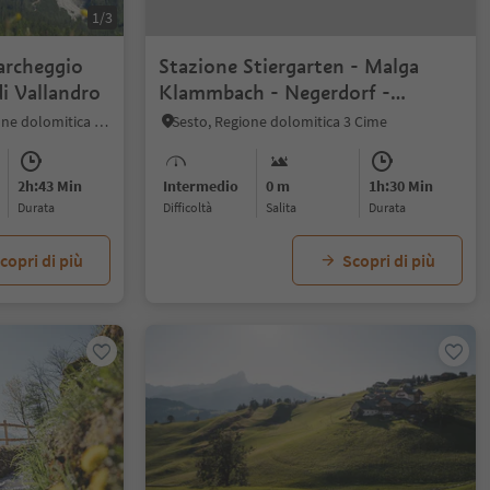
1/3
Parcheggio
Stazione Stiergarten - Malga
di Vallandro
Klammbach - Negerdorf -
Rifugio Pendio Monte Elmo -
Braies di Fuori, Braies, Regione dolomitica 3 Cime
Sesto, Regione dolomitica 3 Cime
Moso
2h:43 Min
Intermedio
0 m
1h:30 Min
durata
Difficoltà
Salita
durata
copri di più
Scopri di più