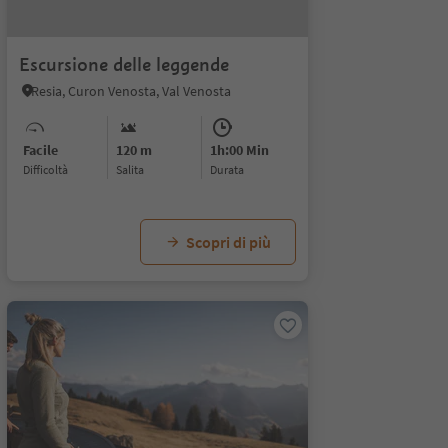
Escursione delle leggende
Resia, Curon Venosta, Val Venosta
Facile
120 m
1h:00 Min
Difficoltà
Salita
durata
Scopri di più