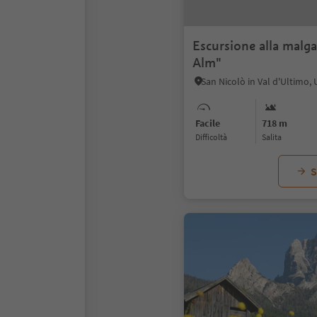
Escursione alla malga
Alm"
Facile
718 m
Difficoltà
Salita
S