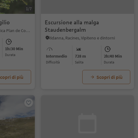
1/7
gilio
Escursione alla malga
Staudenbergalm
San Vigilio, Regione dolomitica Plan de Corones
Ridanna, Racines, Vipiteno e dintorni
1h:30 Min
durata
Intermedio
728 m
2h:40 Min
Difficoltà
Salita
durata
copri di più
Scopri di più