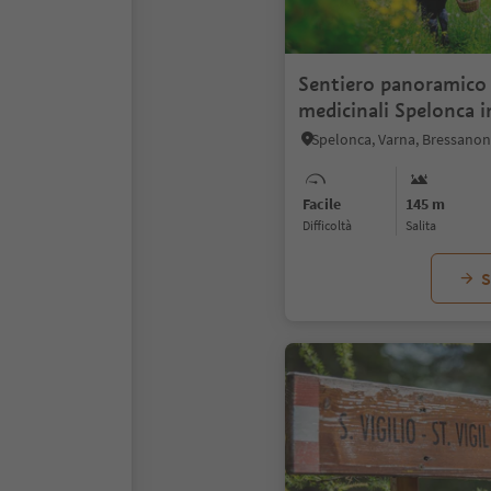
Sentiero panoramico 
medicinali Spelonca i
Scaleres
Spelonca, Varna, Bressanon
Facile
145 m
Difficoltà
Salita
S