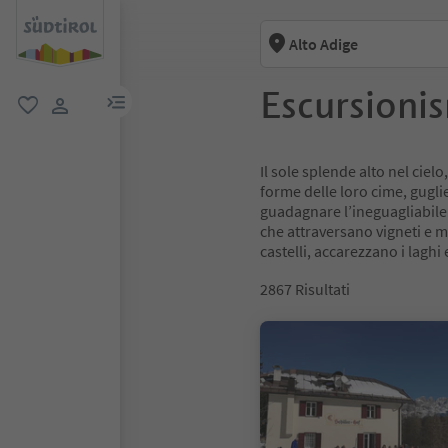
Alto Adige
Escursioni
menu link
favoriti
user link
Il sole splende alto nel cielo
forme delle loro cime, guglie
guadagnare l’ineguagliabile p
che attraversano vigneti e me
castelli, accarezzano i laghi e
2867
Risultati