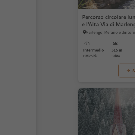
Percorso circolare lu
e l'Alta Via di Marlen
Marlengo, Merano e dintorn
Intermedio
515 m
Difficoltà
Salita
S