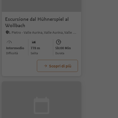
Escursione dal Hühnerspiel al
Wollbach
S. Pietro - Valle Aurina, Valle Aurina, Valle Aurina
Intermedio
778 m
5h:00 Min
Difficoltà
Salita
durata
Scopri di più