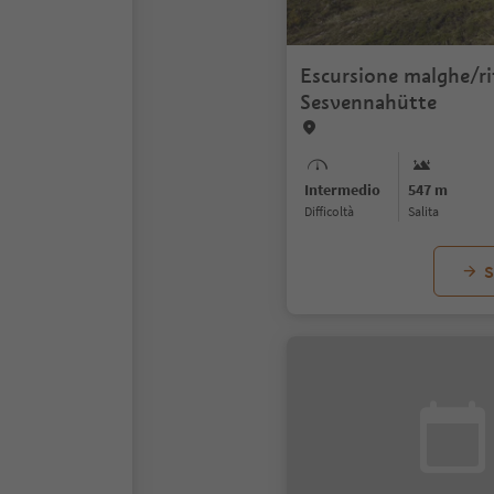
Escursione malghe/ri
Sesvennahütte
Intermedio
547 m
Difficoltà
Salita
S