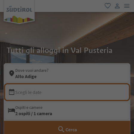
men
favoriti
user lin
Tutti gli alloggi in Val Pusteria
Dove vuoi andare?
Alto Adige
Scegli le date
Ospiti e camere
2 ospiti / 1 camera
Cerca