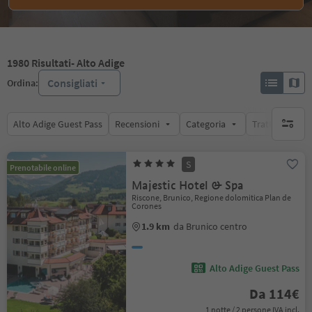
1980
Risultati
- Alto Adige
Consigliati
Ordina:
Alto Adige Guest Pass
Recensioni
Categoria
Trattamento
nessun f
S
Prenotabile online
Majestic Hotel & Spa
Riscone, Brunico, Regione dolomitica Plan de
Corones
1.9 km
da Brunico centro
Alto Adige Guest Pass
Da 114€
1 notte / 2 persone IVA incl.