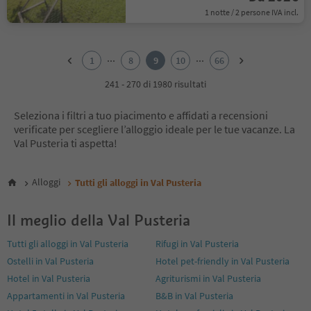
1 notte / 2 persone IVA incl.
1
2
...
...
1
8
9
10
66
3
4
241 - 270 di 1980 risultati
5
6
Seleziona i filtri a tuo piacimento e affidati a recensioni
7
verificate per scegliere l’alloggio ideale per le tue vacanze. La
8
Val Pusteria ti aspetta!
9
10
11
Alloggi
Tutti gli alloggi in Val Pusteria
12
13
Il meglio della Val Pusteria
14
15
Tutti gli alloggi in Val Pusteria
Rifugi in Val Pusteria
16
Ostelli in Val Pusteria
Hotel pet-friendly in Val Pusteria
17
18
Hotel in Val Pusteria
Agriturismi in Val Pusteria
19
Appartamenti in Val Pusteria
B&B in Val Pusteria
20