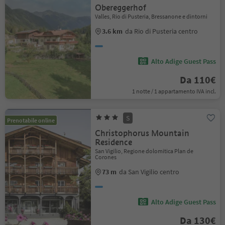
Obereggerhof
Valles, Rio di Pusteria, Bressanone e dintorni
3.6 km
da Rio di Pusteria centro
Alto Adige Guest Pass
Da 110€
1 notte / 1 appartamento IVA incl.
S
Prenotabile online
Christophorus Mountain
Residence
San Vigilio, Regione dolomitica Plan de
Corones
73 m
da San Vigilio centro
Alto Adige Guest Pass
Da 130€