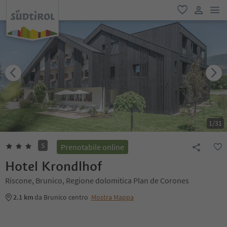
men
favoriti
user lin
1
/
31
S
Prenotabile online
Hotel Krondlhof
Riscone, Brunico, Regione dolomitica Plan de Corones
2.1 km
da Brunico centro
Mostra Mappa