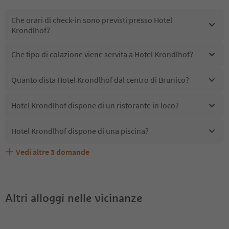
Che orari di check-in sono previsti presso Hotel
Krondlhof?
Che tipo di colazione viene servita a Hotel Krondlhof?
Quanto dista Hotel Krondlhof dal centro di Brunico?
Hotel Krondlhof dispone di un ristorante in loco?
Hotel Krondlhof dispone di una piscina?
Vedi altre
3
domande
Quali servizi/attività sono disponibili presso Hotel
Gli ospiti di Hotel Krondlhof ricevono l'Alto Adige Guest
Hotel Krondlhof accetta animali domestici?
Krondlhof?
Pass?
Altri alloggi nelle vicinanze