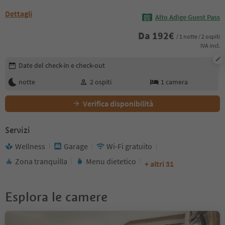
Dettagli
Alto Adige Guest Pass
Da
192
€
/ 1 notte / 2 ospiti
IVA incl.
Modifica i dettagli della prenotazione
Date del check-in e check-out
notte
2
ospiti
1
camera
Verifica disponibilità
Servizi
Wellness
Garage
Wi-Fi gratuito
Zona tranquilla
Menu dietetico
+ altri 31
Esplora le camere