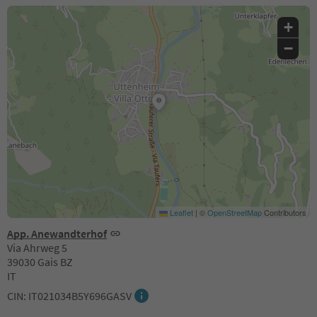
+
−
Leaflet
|
©
OpenStreetMap
Contributors
App. Anewandterhof
Via Ahrweg 5
39030 Gais BZ
IT
CIN: IT021034B5Y696GASV