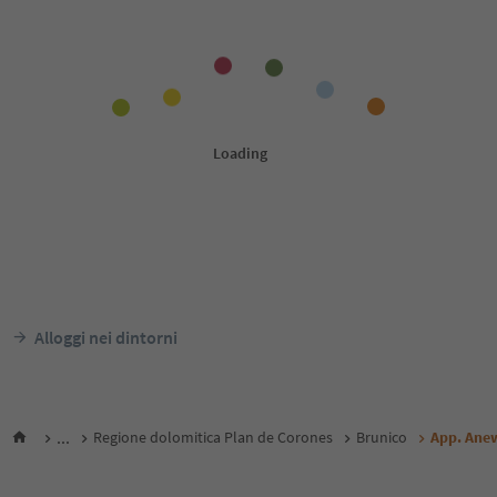
Alloggi nei dintorni
...
Regione dolomitica Plan de Corones
Brunico
App. Ane