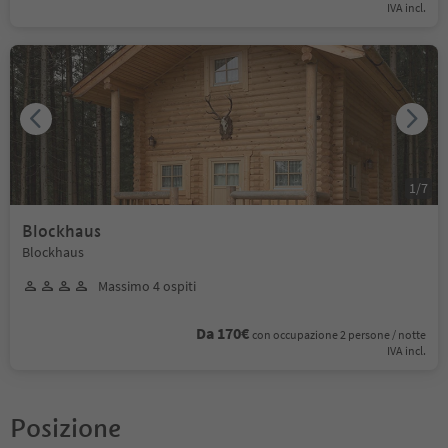
IVA incl.
1
/
7
Blockhaus
Blockhaus
Massimo 4 ospiti
Da 170€
con occupazione 2 persone / notte
IVA incl.
Posizione