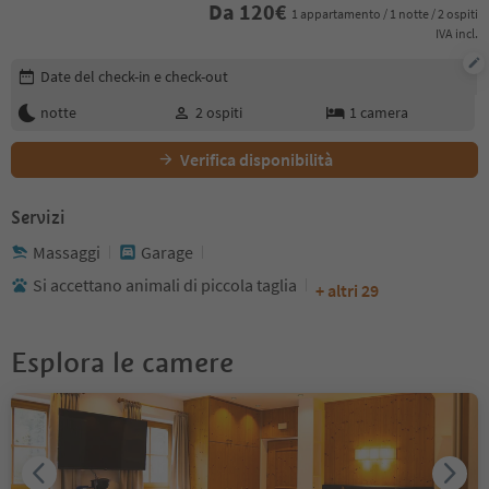
Da
120
€
1 appartamento / 1 notte / 2 ospiti
IVA incl.
Modifica i dettagli della prenotazione
Date del check-in e check-out
notte
2
ospiti
1
camera
Verifica disponibilità
Servizi
Massaggi
Garage
Si accettano animali di piccola taglia
+ altri 29
Esplora le camere