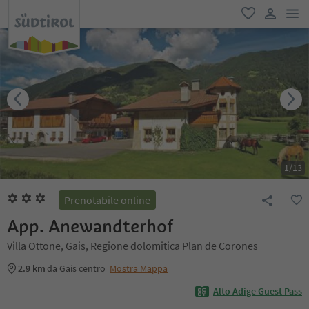
men
favoriti
user lin
1
/
13
Prenotabile online
App. Anewandterhof
Villa Ottone, Gais, Regione dolomitica Plan de Corones
2.9 km
da Gais centro
Mostra Mappa
Alto Adige Guest Pass