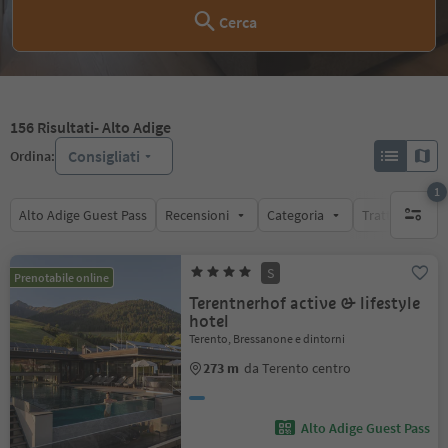
Cerca
156
Risultati
- Alto Adige
Consigliati
Ordina:
1
Alto Adige Guest Pass
Recensioni
Categoria
Trattamento
1 filtro 
S
Prenotabile online
Terentnerhof active & lifestyle
hotel
Terento, Bressanone e dintorni
273 m
da Terento centro
Alto Adige Guest Pass