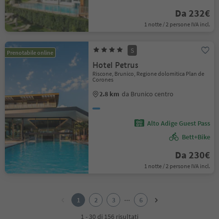
Da 232€
1 notte / 2 persone IVA incl.
S
Prenotabile online
Hotel Petrus
Riscone, Brunico, Regione dolomitica Plan de
Corones
2.8 km
da Brunico centro
Alto Adige Guest Pass
Bett+Bike
Da 230€
1 notte / 2 persone IVA incl.
1
2
...
1
2
3
6
3
4
1 - 30 di 156 risultati