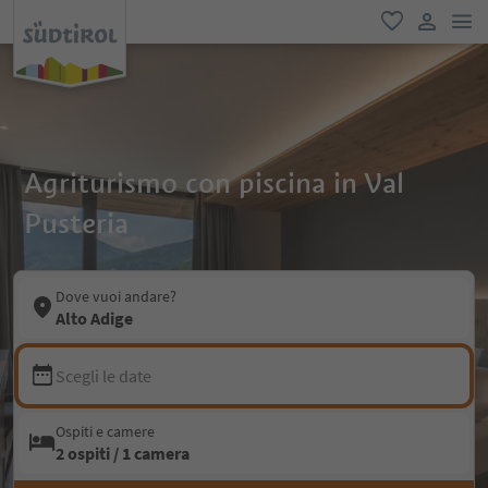
men
favoriti
user lin
Agriturismo con piscina in Val
Pusteria
Dove vuoi andare?
Alto Adige
Scegli le date
Ospiti e camere
2 ospiti / 1 camera