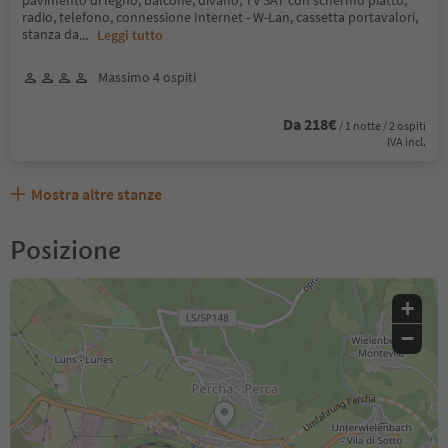
pavimento di legno, balcone, divano, TV SAT con schermo piatto,
radio, telefono, connessione Internet - W-Lan, cassetta portavalori,
stanza da
...
Leggi tutto
Massimo 4 ospiti
Da 218€
/ 1 notte / 2 ospiti
IVA incl.
Mostra altre stanze
Posizione
+
−