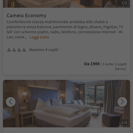
1
/
2
Camera Economy
Comfortevole stanza matrimoniale arredata stile chalet a
pianoterra senza balcone, pavimento di legno, divano, frigobar, TV
SAT con schermo piatto, radio, telefono, connessione Internet - W-
Lan, casse
...
Leggi tutto
Massimo 4 ospiti
Da 196€
/ 1 notte / 2 ospiti
IVA incl.
1
/
4