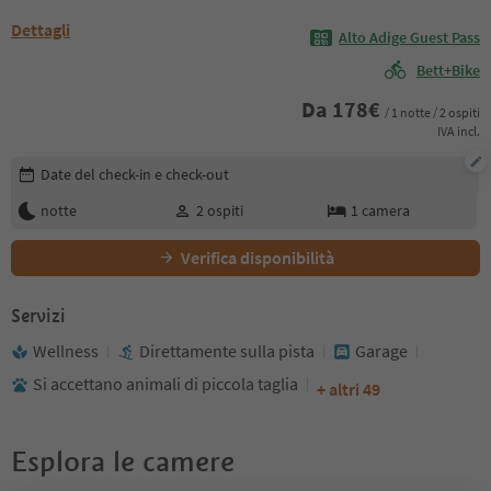
Dettagli
Alto Adige Guest Pass
Bett+Bike
Da
178
€
/ 1 notte / 2 ospiti
IVA incl.
Modifica i dettagli della prenotazione
Date del check-in e check-out
notte
2
ospiti
1
camera
Verifica disponibilità
Servizi
Wellness
Direttamente sulla pista
Garage
Si accettano animali di piccola taglia
+ altri 49
Esplora le camere