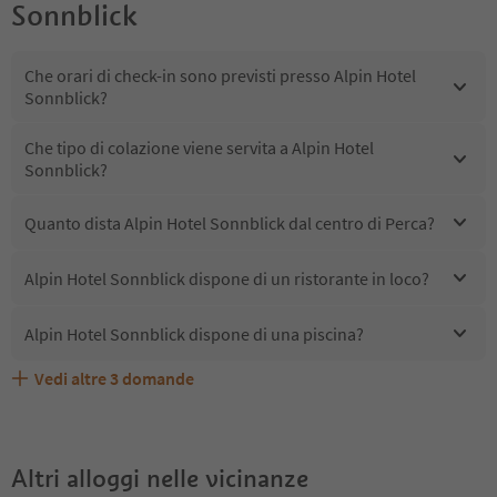
Sonnblick
Che orari di check-in sono previsti presso Alpin Hotel
Sonnblick?
Che tipo di colazione viene servita a Alpin Hotel
Sonnblick?
Quanto dista Alpin Hotel Sonnblick dal centro di Perca?
Alpin Hotel Sonnblick dispone di un ristorante in loco?
Alpin Hotel Sonnblick dispone di una piscina?
Vedi altre
3
domande
Quali servizi/attività sono disponibili presso Alpin Hotel
Gli ospiti di Alpin Hotel Sonnblick ricevono l'Alto Adige
Alpin Hotel Sonnblick accetta animali domestici?
Sonnblick?
Guest Pass?
Altri alloggi nelle vicinanze