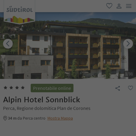
men
favoriti
user lin
1
/
31
Prenotabile online
Alpin Hotel Sonnblick
Perca, Regione dolomitica Plan de Corones
34 m
da Perca centro
Mostra Mappa