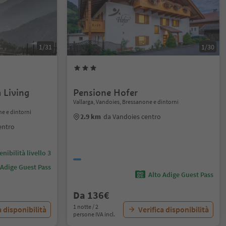
1/31
1/30
 Living
Pensione Hofer
Vallarga, Vandoies, Bressanone e dintorni
ne e dintorni
2.9 km
da Vandoies centro
entro
nibilità livello 3
 Adige Guest Pass
Alto Adige Guest Pass
Da 136€
1 notte / 2
a disponibilità
Verifica disponibilità
persone IVA incl.