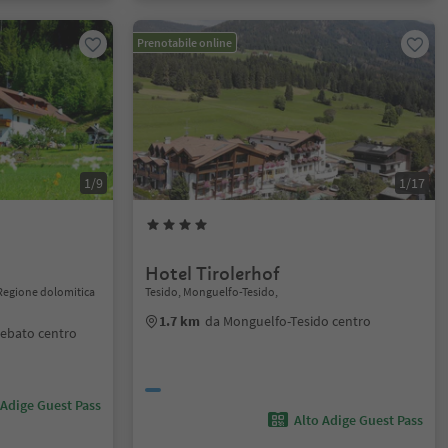
Prenotabile online
1/9
1/17
Hotel Tirolerhof
 Regione dolomitica
Tesido, Monguelfo-Tesido,
1.7 km
da Monguelfo-Tesido centro
Sebato centro
 Adige Guest Pass
Alto Adige Guest Pass