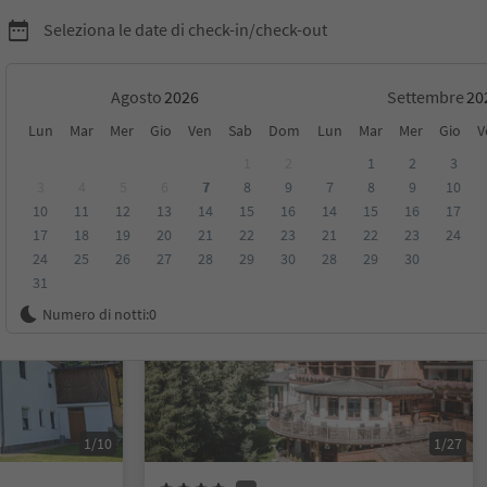
Seleziona le date di check-in/check-out
Agosto
Settembre
Lun
Mar
Mer
Gio
Ven
Sab
Dom
Lun
Mar
Mer
Gio
V
1
2
1
2
3
3
4
5
6
7
8
9
7
8
9
10
10
11
12
13
14
15
16
14
15
16
17
sioni
Categoria
Trattamento
Alloggi sostenibili
17
18
19
20
21
22
23
21
22
23
24
24
25
26
27
28
29
30
28
29
30
31
Prenotabile online
Numero di notti:
0
1/10
1/27