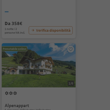
Da 358€
1 notte / 2
Verifica disponibilità
persone IVA incl.
Prenotabile online
1/6
Alpenappart
S. Giovanni, Valle Aurina, Valle Aurina