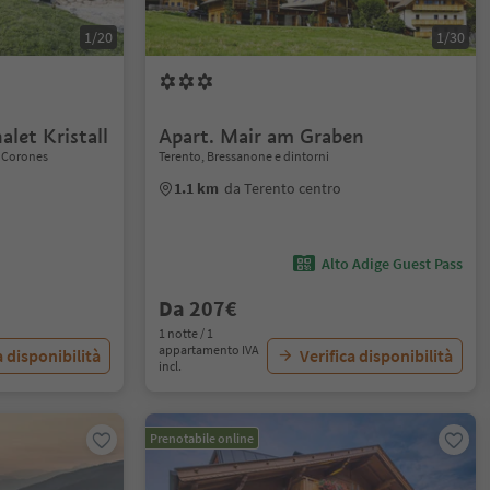
1/20
1/30
let Kristall
Apart. Mair am Graben
e Corones
Terento, Bressanone e dintorni
1.1 km
da Terento centro
Alto Adige Guest Pass
Da 207€
1 notte / 1
appartamento IVA
a disponibilità
Verifica disponibilità
incl.
Prenotabile online