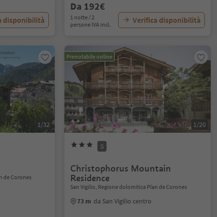
Da 192€
1 notte / 2
a disponibilità
Verifica disponibilità
persone IVA incl.
Prenotabile online
1/32
1/20
S
Christophorus Mountain
Residence
an de Corones
San Vigilio, Regione dolomitica Plan de Corones
73 m
da San Vigilio centro