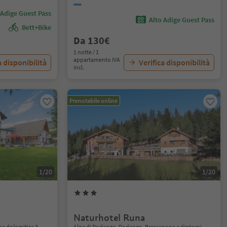
 Adige Guest Pass
Alto Adige Guest Pass
Bett+Bike
Da 130€
1 notte / 1
appartamento IVA
a disponibilità
Verifica disponibilità
incl.
Prenotabile online
1/20
1/20
Naturhotel Runa
e dolomitica 3
Alpe di Rodengo, Rodengo, Bressanone e dintorni