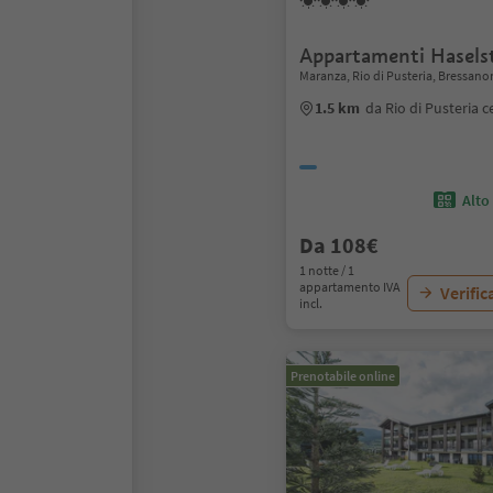
Appartamenti Hasels
Maranza, Rio di Pusteria, Bressano
1.5 km
da Rio di Pusteria c
Alto
Da 108€
1 notte / 1
appartamento IVA
Verific
incl.
Prenotabile online