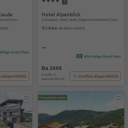
S
taude
Hotel Alpenblick
ne e dintorni
S.Giuseppe - Sesto, Sesto, Regione dolomitica 3 Cime
entro
1.8 km
da Sesto centro
 Adige Guest Pass
Alto Adige Guest Pass
Da 260€
1 notte / 2
a disponibilità
Verifica disponibilità
persone IVA incl.
Prenotabile online