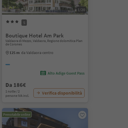
1/20
S
Boutique Hotel Am Park
Valdaora di Mezzo, Valdaora, Regione dolomitica Plan
de Corones
125 m
da Valdaora centro
Alto Adige Guest Pass
Da 186€
1 notte / 2
Verifica disponibilità
persone IVA incl.
Prenotabile online