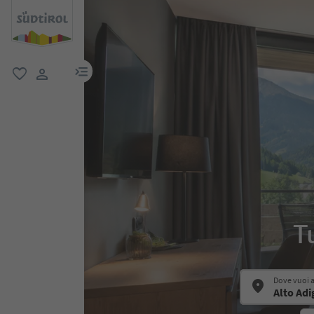
menu link
favoriti
user link
T
Dove vuoi 