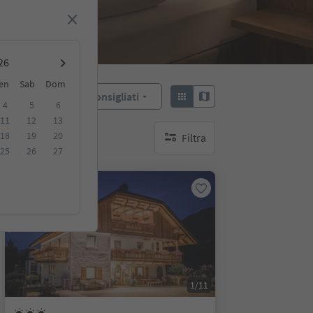
en
Sab
Dom
Consigliati
Ordina:
4
5
6
11
12
13
18
19
20
Filtra
nessun filtro attivo
25
26
27
Prenotabile online
1/11