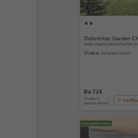
Dolomites Garden Cha
Falzes, Regione dolomitica Plan d
228 m
da Falzes centro
Da 72€
1 notte / 2
Verific
persone IVA incl.
Prenotabile online