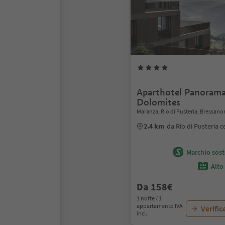
Aparthotel Panorama
Dolomites
Maranza, Rio di Pusteria, Bressano
2.4 km
da Rio di Pusteria c
Marchio soste
Alto
Da 158€
1 notte / 1
appartamento IVA
Verific
incl.