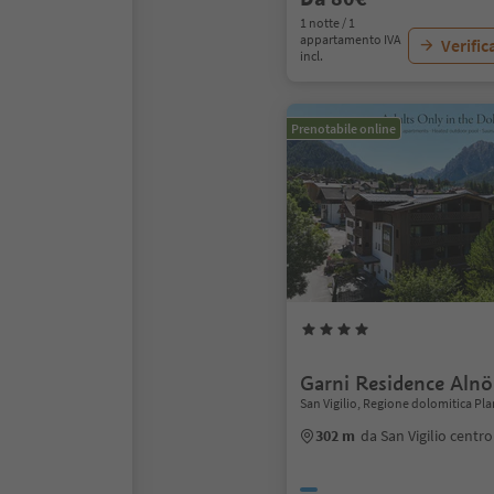
1 notte / 1
appartamento IVA
Verific
incl.
Prenotabile online
Garni Residence Alnö
San Vigilio, Regione dolomitica Pl
302 m
da San Vigilio centro