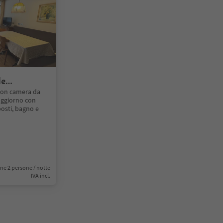
le
 con camera da
oggiorno con
posti, bagno e
ne 2 persone / notte
IVA incl.