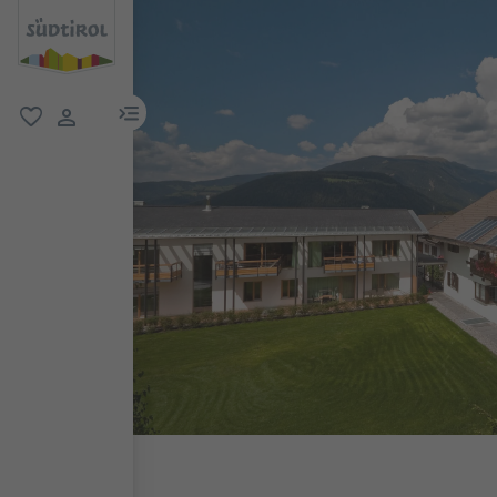
menu link
favoriti
user link