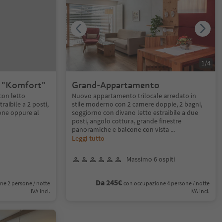
1
/
4
 "Komfort"
Grand-Appartamento
 con letto
Nuovo appartamento trilocale arredato in
raibile a 2 posti,
stile moderno con 2 camere doppie, 2 bagni,
one oppure al
soggiorno con divano letto estraibile a due
posti, angolo cottura, grande finestre
panoramiche e balcone con vista
...
Leggi tutto
Massimo 6 ospiti
Da 245€
ne 2 persone / notte
con occupazione 4 persone / notte
IVA incl.
IVA incl.