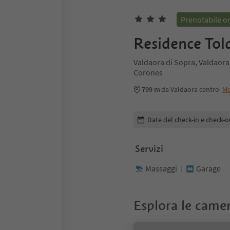
Prenotabile o
Residence Tol
Valdaora di Sopra, Valdaora
Corones
799 m
da Valdaora centro
Mo
Modifica i dettagli della pr
Date del check-in e check-o
Servizi
Massaggi
Garage
Esplora le came