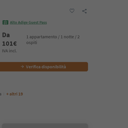
Alto Adige Guest Pass
Da
1 appartamento / 1 notte / 2
101
€
ospiti
IVA incl.
Verifica disponibilità
a
+ altri 19