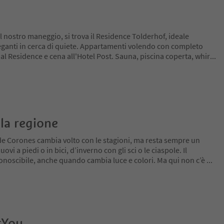
l nostro maneggio, si trova il Residence Tolderhof, ideale
leganti in cerca di quiete. Appartamenti volendo con completo
 al Residence e cena all'Hotel Post. Sauna, piscina coperta, whir
...
la regione
de Corones cambia volto con le stagioni, ma resta sempre un
ovi a piedi o in bici, d’inverno con gli sci o le ciaspole. Il
conoscibile, anche quando cambia luce e colori. Ma qui non c’è
...
tYou