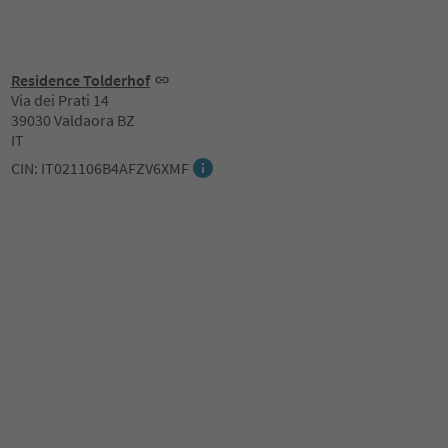
Residence Tolderhof
Via dei Prati 14
39030 Valdaora BZ
IT
CIN: IT021106B4AFZV6XMF