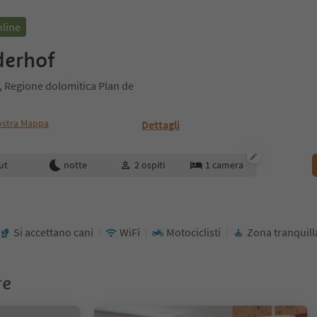
nline
derhof
, Regione dolomitica Plan de
stra Mappa
Dettagli
enotazione
ut
notte
2
ospiti
1
camera
Si accettano cani
WiFi
Motociclisti
Zona tranquill
re