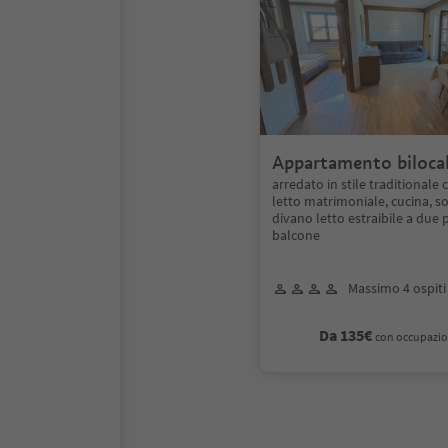
Appartamento biloca
"Supreme"
arredato in stile traditionale
letto matrimoniale, cucina, s
divano letto estraibile a due 
balcone
Massimo 4 ospiti
Da 135€
con occupazio