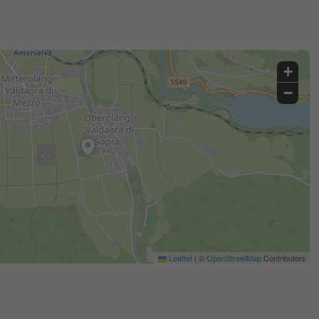
+
−
Leaflet
|
©
OpenStreetMap
Contributors