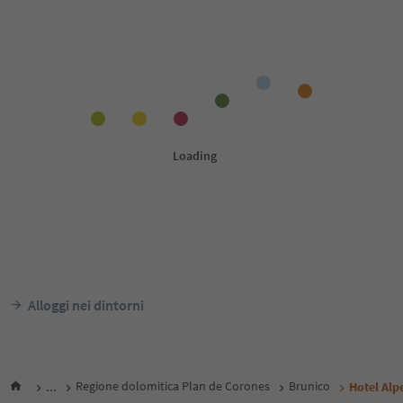
Alloggi nei dintorni
...
Regione dolomitica Plan de Corones
Brunico
Hotel Alp