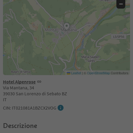
−
Leaflet
|
©
OpenStreetMap
Contributors
Hotel Alpenrose
Via Mantana, 34
39030 San Lorenzo di Sebato BZ
IT
CIN: IT021081A1BZCX2VOG
Descrizione