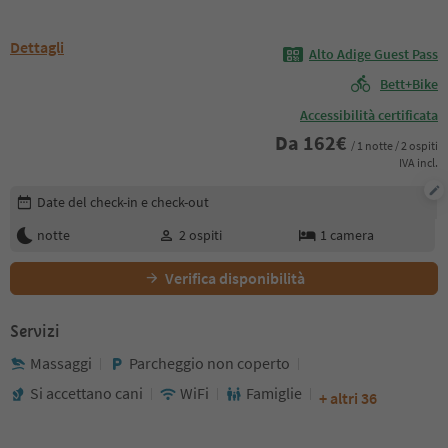
Dettagli
Alto Adige Guest Pass
Bett+Bike
Accessibilità certificata
Da
162
€
/ 1 notte / 2 ospiti
IVA incl.
Modifica i dettagli della prenotazione
Date del check-in e check-out
notte
2
ospiti
1
camera
Verifica disponibilità
Servizi
Massaggi
Parcheggio non coperto
Si accettano cani
WiFi
Famiglie
+ altri 36