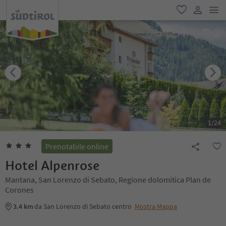
men
favoriti
user lin
1
/
24
Prenotabile online
Hotel Alpenrose
Mantana, San Lorenzo di Sebato, Regione dolomitica Plan de
Corones
3.4 km
da San Lorenzo di Sebato centro
Mostra Mappa