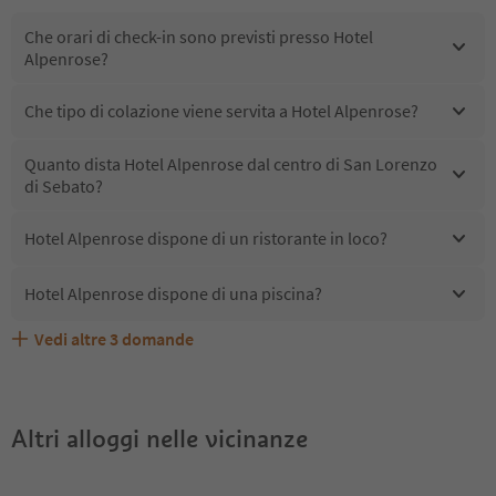
Che orari di check-in sono previsti presso Hotel
Alpenrose?
Che tipo di colazione viene servita a Hotel Alpenrose?
Quanto dista Hotel Alpenrose dal centro di San Lorenzo
di Sebato?
Hotel Alpenrose dispone di un ristorante in loco?
Hotel Alpenrose dispone di una piscina?
Vedi altre
3
domande
Quali servizi/attività sono disponibili presso Hotel
Gli ospiti di Hotel Alpenrose ricevono l'Alto Adige Guest
Hotel Alpenrose accetta animali domestici?
Alpenrose?
Pass?
Altri alloggi nelle vicinanze