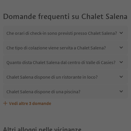
Domande frequenti su
Chalet Salena
Che orari di check-in sono previsti presso Chalet Salena?
Che tipo di colazione viene servita a Chalet Salena?
Quanto dista Chalet Salena dal centro di Valle di Casies?
Chalet Salena dispone di un ristorante in loco?
Chalet Salena dispone di una piscina?
Vedi altre
3
domande
Quali servizi/attività sono disponibili presso Chalet
Gli ospiti di Chalet Salena ricevono l'Alto Adige Guest
Chalet Salena accetta animali domestici?
Salena?
Pass?
Altri alloggi nelle vicinanze