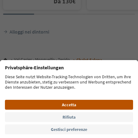
Da
130
€
Alloggi nei dintorni
Val Casies - Monguelfo - Tesido
Chalet Salena
Lingua: Italiano
FAQ
Contatti
Press
MICE
Privacy Policy
Termini e condizioni
Crediti
Cookie Policy