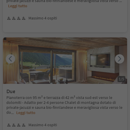
private-jacuzzi e sauna bio-finnlandese e meravigliosa vista verso
...
Leggi tutto
Massimo 4 ospiti
1
/
5
Due
Pianoterra con 95 m² e terrazza di 42 m² vista sud-est verso le
dolomiti - Adatto per 2-4 persone Chalet di montagna dotato di
private-jacuzzi e sauna bio-finnlandese e meravigliosa vista verso le
do
...
Leggi tutto
Massimo 4 ospiti