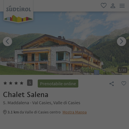
men
favoriti
user lin
1
/
30
S
Prenotabile online
Chalet Salena
S. Maddalena - Val Casies, Valle di Casies
3.1 km
da Valle di Casies centro
Mostra Mappa