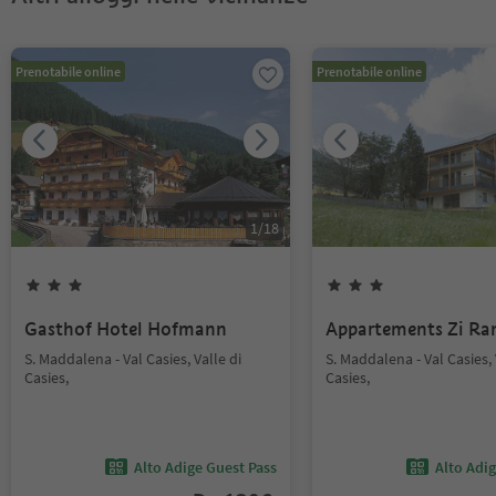
Prenotabile online
Prenotabile online
1
/
18
Gasthof Hotel Hofmann
Appartements Zi Ra
S. Maddalena - Val Casies, Valle di
S. Maddalena - Val Casies, 
Casies,
Casies,
Alto Adige Guest Pass
Alto Adi