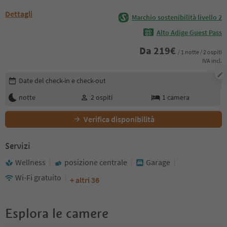
Dettagli
Marchio sostenibilità livello 2
Alto Adige Guest Pass
Da
219
€
/ 1 notte / 2 ospiti
IVA incl.
Modifica i dettagli della prenotazione
Date del check-in e check-out
notte
2
ospiti
1
camera
Verifica disponibilità
Servizi
Wellness
posizione centrale
Garage
Wi-Fi gratuito
+ altri 36
Esplora le camere